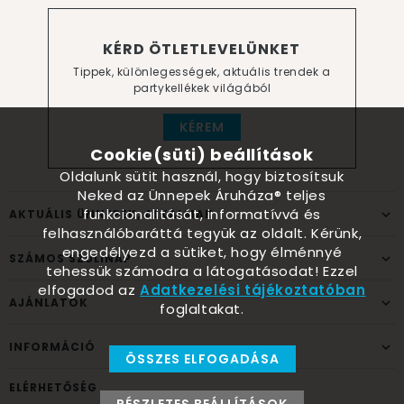
KÉRD ÖTLETLEVELÜNKET
Tippek, különlegességek, aktuális trendek a
partykellékek világából
KÉREM
Cookie(süti) beállítások
Oldalunk sütit használ, hogy biztosítsuk
Neked az Ünnepek Áruháza® teljes
funkcionalitását, informatívvá és
AKTUÁLIS ÜNNEPEK, ALKALMAK
felhasználóbaráttá tegyük az oldalt. Kérünk,
engedélyezd a sütiket, hogy élménnyé
SZÁMOS SZÜLINAP
tehessük számodra a látogatásodat! Ezzel
elfogadod az
Adatkezelési tájékoztatóban
AJÁNLATOK
foglaltakat.
INFORMÁCIÓ
ÖSSZES ELFOGADÁSA
ELÉRHETŐSÉG