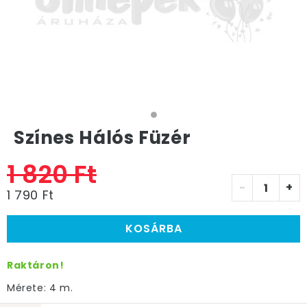
Színes Hálós Füzér
1 820 Ft
-
+
1 790 Ft
KOSÁRBA
Raktáron!
Mérete: 4 m.