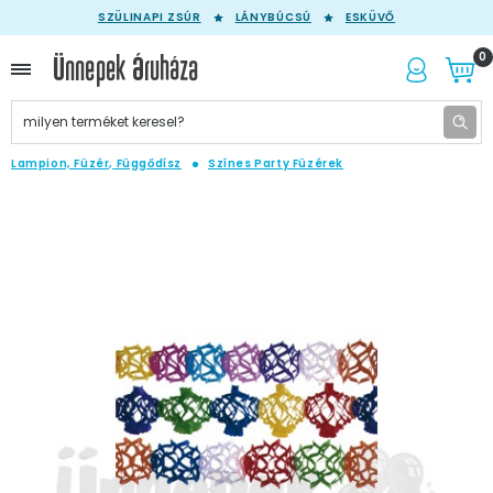
SZÜLINAPI ZSÚR
LÁNYBÚCSÚ
ESKÜVŐ
0
Lampion, Füzér, Függődísz
Színes Party Füzérek