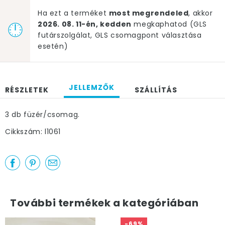
Ha ezt a terméket
most megrendeled
, akkor
2026. 08. 11-én, kedden
megkaphatod (GLS
futárszolgálat, GLS csomagpont választása
esetén)
JELLEMZŐK
RÉSZLETEK
SZÁLLÍTÁS
3 db füzér/csomag.
Cikkszám: l1061
További termékek a kategóriában
-69%