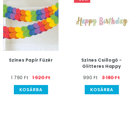
Színes Papír Füzér
Színes Csillogó -
Glitteres Happy
Birthday Szülinapi
1 790 Ft
1 920 Ft
990 Ft
3 180 Ft
Betűfüzér
KOSÁRBA
KOSÁRBA