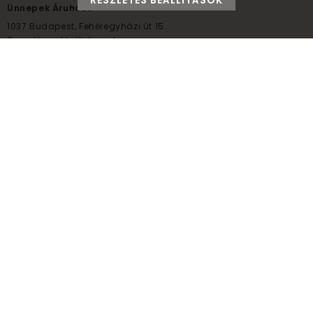
RÉSZLETES BEÁLLÍTÁSOK
Ünnepek Áruháza
1037
Budapest,
Fehéregyházi út 15.
Személyes átvételi pont
NYITVATARTÁS
Kedd - Péntek: 10:00 - 18:00
Szombat: 9:00 - 14:00
Hétfő, vasárnap: ZÁRVA
+36 30 984 6955
unnepekaruhaza@bwh.hu
UnnepekAruhaza
Ünnepek Áruháza © a partikellék specialista