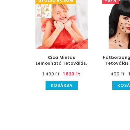
UTOLSÓ 8 CSOM
-67%
Cica Mintás
Hátborzong
Lemosható Tetoválás,
Tetoválás 
12 db-os
db-
1 490 Ft
1 820 Ft
490 Ft
KOSÁRBA
KOSÁ