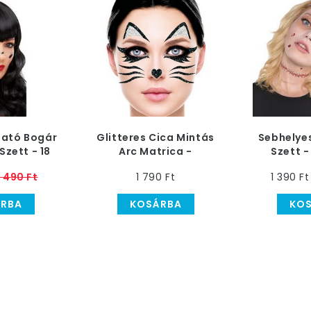
ató Bogár
Glitteres Cica Mintás
Sebhelye
Szett - 18
Arc Matrica -
Szett -
os
Öntapadós
1 490 Ft
1 790 Ft
1 390 Ft
RBA
KOSÁRBA
KO