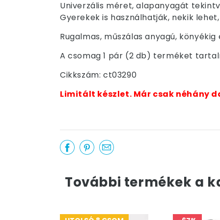
Univerzális méret, alapanyagát tekintv
Gyerekek is használhatják, nekik lehet,
Rugalmas, műszálas anyagú, könyékig é
A csomag 1 pár (2 db) terméket tarta
Cikkszám: ct03290
Limitált készlet. Már csak néhány d
További termékek a k