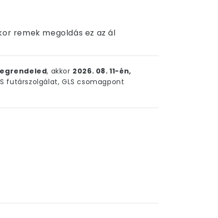
kkor remek megoldás ez az ál
egrendeled
, akkor
2026. 08. 11-én,
 futárszolgálat, GLS csomagpont