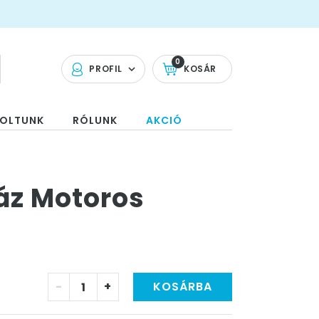
0
PROFIL
KOSÁR
OLTUNK
RÓLUNK
AKCIÓ
áz Motoros
-
+
KOSÁRBA