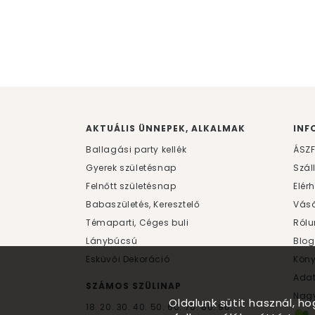
AKTUÁLIS ÜNNEPEK, ALKALMAK
INF
Ballagási party kellék
ÁSZ
Gyerek születésnap
Szál
Felnőtt születésnap
Elér
Babaszületés, Keresztelő
Vásá
Témaparti, Céges buli
Rólu
Lánybúcsú
Blog
Esküvői Dekoráció
Kön
Ada
SZÁMOS SZÜLINAP
Nagy
Oldalunk sütit használ, h
18.
20.
30.
40.
50.
60.
70.
80.
90.