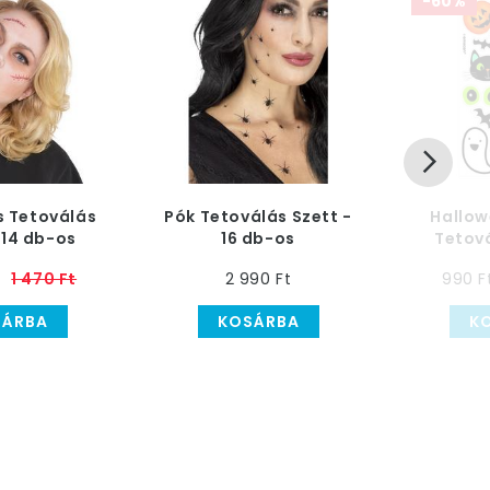
-60%
s Tetoválás
Pók Tetoválás Szett -
Hallow
 14 db-os
16 db-os
Tetová
1 470 Ft
2 990 Ft
990 F
SÁRBA
KOSÁRBA
K