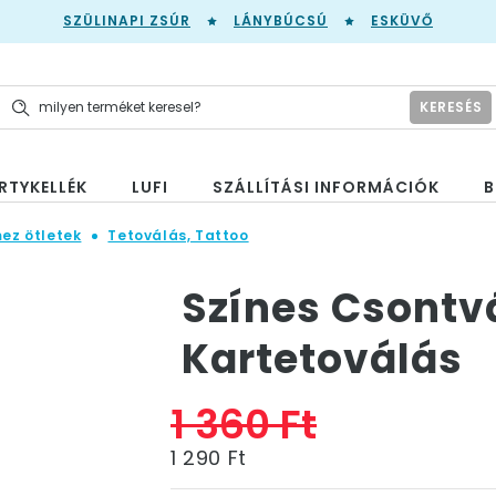
SZÜLINAPI ZSÚR
LÁNYBÚCSÚ
ESKÜVŐ
KERESÉS
RTYKELLÉK
LUFI
SZÁLLÍTÁSI INFORMÁCIÓK
B
mez ötletek
Tetoválás, Tattoo
Színes Csontv
Kartetoválás
1 360 Ft
1 290 Ft