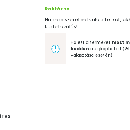
Raktáron!
Ha nem szeretnél valódi tetkót, a
kartetoválás!
Ha ezt a terméket
most m
kedden
megkaphatod (GLS
választása esetén)
ÍTÁS