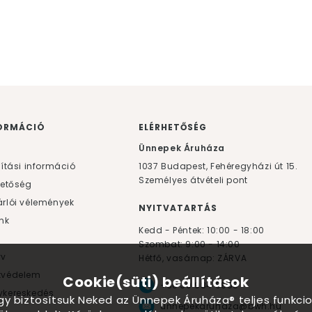
ORMÁCIÓ
ELÉRHETŐSÉG
F
Ünnepek Áruháza
lítási információ
1037
Budapest,
Fehéregyházi út 15.
Személyes átvételi pont
hetőség
rlói vélemények
NYITVATARTÁS
nk
Kedd - Péntek: 10:00 - 18:00
Szombat: 9:00 - 14:00
yv
Hétfő, vasárnap: ZÁRVA
tvédelem
Cookie(süti) beállítások
+36 30 984 6955
kereskedés
ogy biztosítsuk Neked az Ünnepek Áruháza® teljes funkcio
unnepekaruhaza@bwh.hu