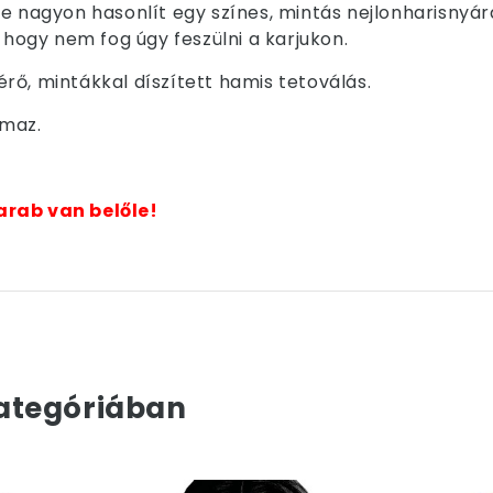
e nagyon hasonlít egy színes, mintás nejlonharisnyár
 hogy nem fog úgy feszülni a karjukon.
rő, mintákkal díszített hamis tetoválás.
lmaz.
arab van belőle!
ategóriában