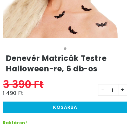
Denevér Matricák Testre
Halloween-re, 6 db-os
3 390 Ft
-
+
1 490 Ft
KOSÁRBA
Raktáron!