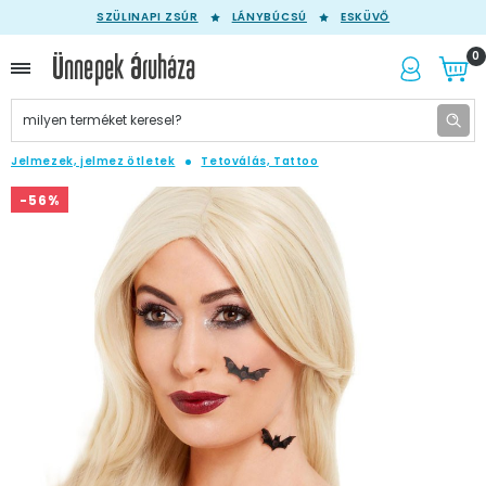
SZÜLINAPI ZSÚR
LÁNYBÚCSÚ
ESKÜVŐ
0
Jelmezek, jelmez ötletek
Tetoválás, Tattoo
-56%