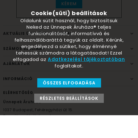
KÉREM
Cookie(süti) beállítások
Oldalunk sütit használ, hogy biztosítsuk
Neked az Ünnepek Áruháza® teljes
funkcionalitását, informatívvá és
AKTUÁLIS ÜNNEPEK, ALKALMAK
felhasználóbaráttá tegyük az oldalt. Kérünk,
engedélyezd a sütiket, hogy élménnyé
SZÁMOS SZÜLINAP
tehessük számodra a látogatásodat! Ezzel
elfogadod az
Adatkezelési tájékoztatóban
AJÁNLATOK
foglaltakat.
INFORMÁCIÓ
ÖSSZES ELFOGADÁSA
ELÉRHETŐSÉG
RÉSZLETES BEÁLLÍTÁSOK
Ünnepek Áruháza
1037
Budapest,
Fehéregyházi út 15.
Személyes átvételi pont
NYITVATARTÁS