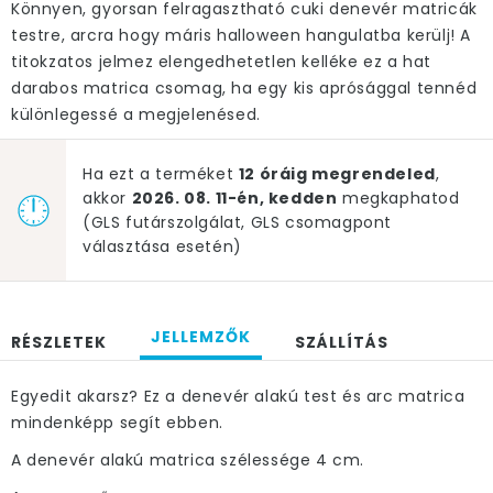
Könnyen, gyorsan felragasztható cuki denevér matricák
testre, arcra hogy máris halloween hangulatba kerülj! A
titokzatos jelmez elengedhetetlen kelléke ez a hat
darabos matrica csomag, ha egy kis aprósággal tennéd
különlegessé a megjelenésed.
Ha ezt a terméket
12 óráig megrendeled
,
akkor
2026. 08. 11-én, kedden
megkaphatod
(GLS futárszolgálat, GLS csomagpont
választása esetén)
JELLEMZŐK
RÉSZLETEK
SZÁLLÍTÁS
Egyedit akarsz? Ez a denevér alakú test és arc matrica
mindenképp segít ebben.
A denevér alakú matrica szélessége 4 cm.