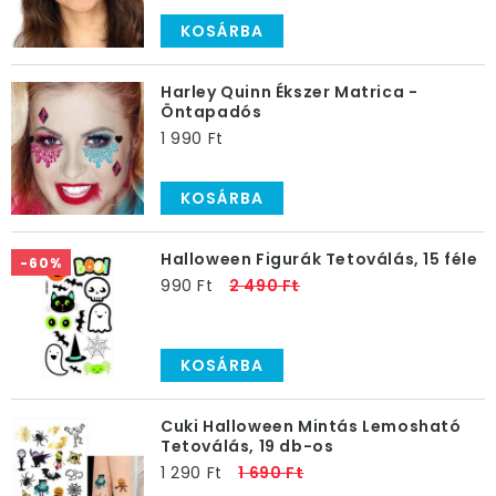
KOSÁRBA
Harley Quinn Ékszer Matrica -
Öntapadós
1 990 Ft
KOSÁRBA
Halloween Figurák Tetoválás, 15 féle
-60%
990 Ft
2 490 Ft
KOSÁRBA
Cuki Halloween Mintás Lemosható
Tetoválás, 19 db-os
1 290 Ft
1 690 Ft