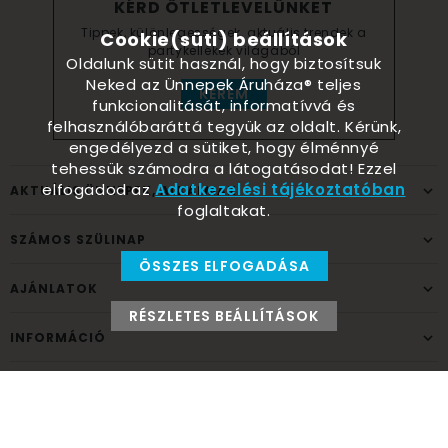
KÉRD ÖTLETLEVELÜNKET
Tippek, különlegességek, aktuális trendek a
Cookie(süti) beállítások
partykellékek világából
Oldalunk sütit használ, hogy biztosítsuk
Neked az Ünnepek Áruháza® teljes
KÉREM
funkcionalitását, informatívvá és
felhasználóbaráttá tegyük az oldalt. Kérünk,
engedélyezd a sütiket, hogy élménnyé
tehessük számodra a látogatásodat! Ezzel
elfogadod az
Adatkezelési tájékoztatóban
AKTUÁLIS ÜNNEPEK, ALKALMAK
foglaltakat.
SZÁMOS SZÜLINAP
ÖSSZES ELFOGADÁSA
AJÁNLATOK
RÉSZLETES BEÁLLÍTÁSOK
INFORMÁCIÓ
ELÉRHETŐSÉG
Ünnepek Áruháza
1037
Budapest,
Fehéregyházi út 15.