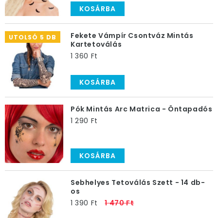
KOSÁRBA
Fekete Vámpír Csontváz Mintás
UTOLSÓ 5 DB
Kartetoválás
1 360 Ft
KOSÁRBA
Pók Mintás Arc Matrica - Öntapadós
1 290 Ft
KOSÁRBA
Sebhelyes Tetoválás Szett - 14 db-
os
1 390 Ft
1 470 Ft