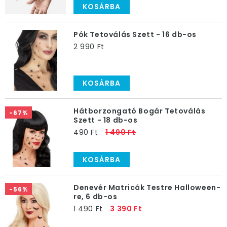
KOSÁRBA
Pók Tetoválás Szett - 16 db-os
2 990 Ft
KOSÁRBA
Hátborzongató Bogár Tetoválás
-67%
Szett - 18 db-os
490 Ft
1 490 Ft
KOSÁRBA
Denevér Matricák Testre Halloween-
-56%
re, 6 db-os
1 490 Ft
3 390 Ft