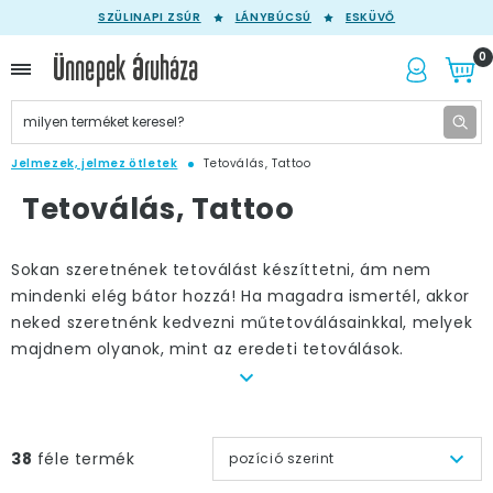
SZÜLINAPI ZSÚR
LÁNYBÚCSÚ
ESKÜVŐ
0
Jelmezek, jelmez ötletek
Tetoválás, Tattoo
Tetoválás, Tattoo
Sokan szeretnének tetoválást készíttetni, ám nem
mindenki elég bátor hozzá! Ha magadra ismertél, akkor
neked szeretnénk kedvezni műtetoválásainkkal, melyek
majdnem olyanok, mint az eredeti tetoválások.
Kínálatunkban találsz karra felhúzható tetoválásokat
különböző mintákkal, dobókockával, koponyával,
sárkánnyal és non-figuratív mintákkal. A Halloween
bulira külön tudjuk ajánlani véres seb hatású
38
féle termék
pozíció szerint
tetoválásainkat, vagy horror mintás kartetoválásunkat.