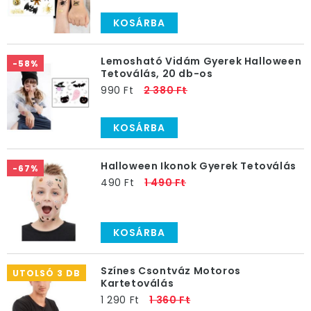
KOSÁRBA
Lemosható Vidám Gyerek Halloween
-58%
Tetoválás, 20 db-os
990 Ft
2 380 Ft
KOSÁRBA
Halloween Ikonok Gyerek Tetoválás
-67%
490 Ft
1 490 Ft
KOSÁRBA
Színes Csontváz Motoros
UTOLSÓ 3 DB
Kartetoválás
1 290 Ft
1 360 Ft