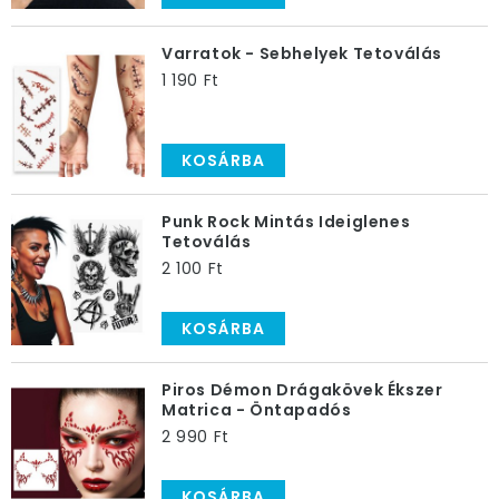
Varratok - Sebhelyek Tetoválás
1 190 Ft
KOSÁRBA
Punk Rock Mintás Ideiglenes
Tetoválás
2 100 Ft
KOSÁRBA
Piros Démon Drágakövek Ékszer
Matrica - Öntapadós
2 990 Ft
KOSÁRBA