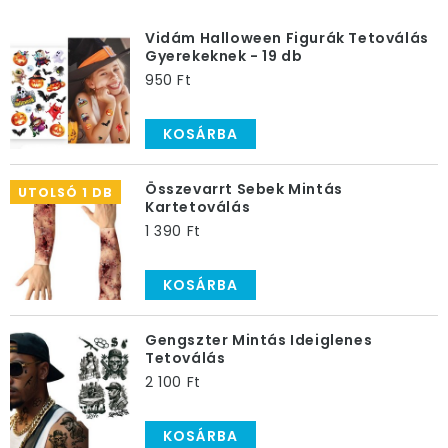
Szerezz be egyet magadnak és nem csak a félelmeid
fognak elmúlni, de a kedved is garantáltan megjön
Vidám Halloween Figurák Tetoválás
Gyerekeknek - 19 db
majd egy igazi tetováláshoz!
950 Ft
KOSÁRBA
Összevarrt Sebek Mintás
UTOLSÓ 1 DB
Kartetoválás
1 390 Ft
KOSÁRBA
Gengszter Mintás Ideiglenes
Tetoválás
2 100 Ft
KOSÁRBA