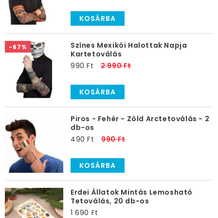
KOSÁRBA
Színes Mexikói Halottak Napja
-67%
Kartetoválás
990 Ft
2 990 Ft
KOSÁRBA
Piros - Fehér - Zöld Arctetoválás - 2
db-os
490 Ft
990 Ft
KOSÁRBA
Erdei Állatok Mintás Lemosható
Tetoválás, 20 db-os
1 690 Ft