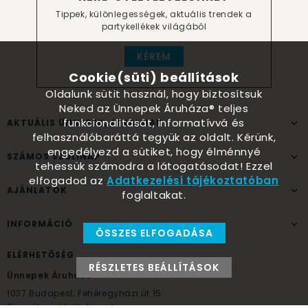
Tippek, különlegességek, aktuális trendek a
partykellékek világából
KÉREM
Cookie(süti) beállítások
Oldalunk sütit használ, hogy biztosítsuk
Neked az Ünnepek Áruháza® teljes
funkcionalitását, informatívvá és
AKTUÁLIS ÜNNEPEK, ALKALMAK
felhasználóbaráttá tegyük az oldalt. Kérünk,
engedélyezd a sütiket, hogy élménnyé
SZÁMOS SZÜLINAP
tehessük számodra a látogatásodat! Ezzel
elfogadod az
Adatkezelési tájékoztatóban
AJÁNLATOK
foglaltakat.
INFORMÁCIÓ
ÖSSZES ELFOGADÁSA
ELÉRHETŐSÉG
RÉSZLETES BEÁLLÍTÁSOK
Ünnepek Áruháza
1037
Budapest,
Fehéregyházi út 15.
Személyes átvételi pont