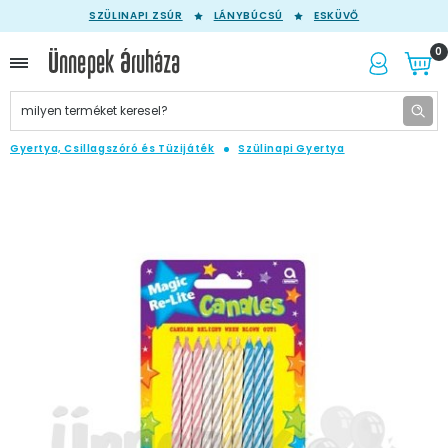
SZÜLINAPI ZSÚR
LÁNYBÚCSÚ
ESKÜVŐ
0
Gyertya, Csillagszóró és Tüzijáték
Szülinapi Gyertya