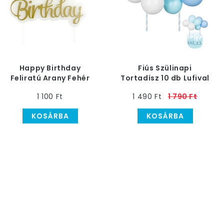
Happy Birthday
Fiús Szülinapi
Feliratú Arany Fehér
Tortadísz 10 db Lufival
Szülinapi Gyertya, 7
1 100 Ft
1 490 Ft
1 790 Ft
cm-es
KOSÁRBA
KOSÁRBA