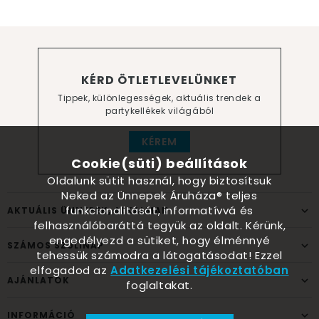
KÉRD ÖTLETLEVELÜNKET
Tippek, különlegességek, aktuális trendek a
partykellékek világából
KÉREM
Cookie(süti) beállítások
Oldalunk sütit használ, hogy biztosítsuk
Neked az Ünnepek Áruháza® teljes
funkcionalitását, informatívvá és
AKTUÁLIS ÜNNEPEK, ALKALMAK
felhasználóbaráttá tegyük az oldalt. Kérünk,
engedélyezd a sütiket, hogy élménnyé
SZÁMOS SZÜLINAP
tehessük számodra a látogatásodat! Ezzel
elfogadod az
Adatkezelési tájékoztatóban
AJÁNLATOK
foglaltakat.
INFORMÁCIÓ