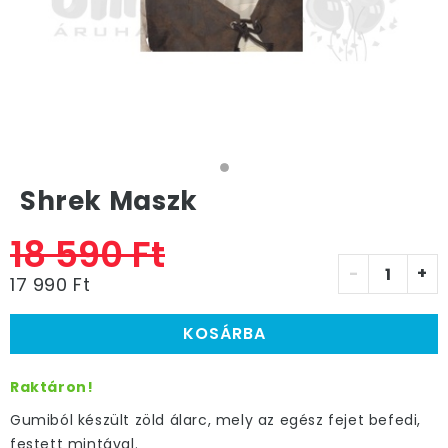
Shrek Maszk
18 590 Ft
-
+
17 990 Ft
KOSÁRBA
Raktáron!
Gumiból készült zöld álarc, mely az egész fejet befedi,
festett mintával.