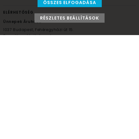
ÖSSZES ELFOGADÁSA
ELÉRHETŐSÉG
RÉSZLETES BEÁLLÍTÁSOK
Ünnepek Áruháza
1037
Budapest,
Fehéregyházi út 15.
Személyes átvételi pont
NYITVATARTÁS
Kedd - Péntek: 10:00 - 18:00
Szombat: 9:00 - 14:00
Hétfő, vasárnap: ZÁRVA
+36 30 984 6955
unnepekaruhaza@bwh.hu
UnnepekAruhaza
Ünnepek Áruháza © a partikellék specialista