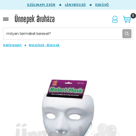
SZÜLINAPI ZSÚR
LÁNYBÚCSÚ
ESKÜVŐ
0
Halloween
Maszkok, álarcok