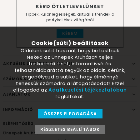
KÉRD ÖTLETLEVELÜNKET
Tippek, különlegességek, aktuális trendek a
partykellékek világából
KÉREM
Cookie(süti) beállítások
Oldalunk sütit használ, hogy biztosítsuk
Neked az Ünnepek Áruháza® teljes
funkcionalitását, informatívvá és
AKTUÁLIS ÜNNEPEK, ALKALMAK
felhasználóbaráttá tegyük az oldalt. Kérünk,
engedélyezd a sütiket, hogy élménnyé
SZÁMOS SZÜLINAP
tehessük számodra a látogatásodat! Ezzel
elfogadod az
Adatkezelési tájékoztatóban
AJÁNLATOK
foglaltakat.
INFORMÁCIÓ
ÖSSZES ELFOGADÁSA
ELÉRHETŐSÉG
RÉSZLETES BEÁLLÍTÁSOK
Ünnepek Áruháza