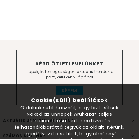
KÉRD ÖTLETLEVELÜNKET
Tippek, különlegességek, aktuális trendek a
partykellékek világából
KÉREM
Cookie(süti) beállítások
Oldalunk sütit használ, hogy biztosítsuk
Neked az Ünnepek Áruháza® teljes
funkcionalitását, informatívvá és
AKTUÁLIS ÜNNEPEK, ALKALMAK
felhasználóbaráttá tegyük az oldalt. Kérünk,
engedélyezd a sütiket, hogy élménnyé
SZÁMOS SZÜLINAP