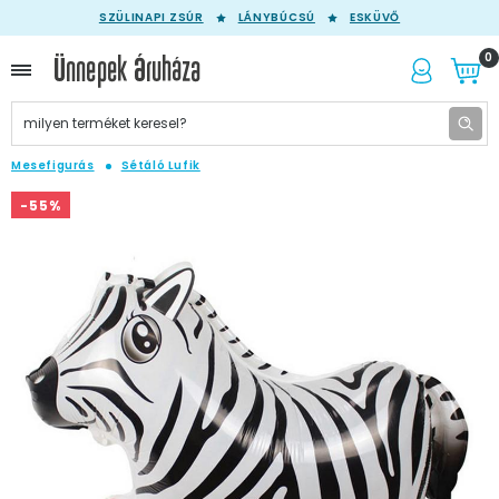
SZÜLINAPI ZSÚR
LÁNYBÚCSÚ
ESKÜVŐ
0
Mesefigurás
Sétáló Lufik
-55%