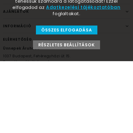
tehessük számodra a látogatásodat! Ezzel
elfogadod az
Adatkezelési tájékoztatóban
AJÁNLATOK
foglaltakat.
INFORMÁCIÓ
ÖSSZES ELFOGADÁSA
ELÉRHETŐSÉG
RÉSZLETES BEÁLLÍTÁSOK
Ünnepek Áruháza
1037
Budapest,
Fehéregyházi út 15.
Személyes átvételi pont
NYITVATARTÁS
Kedd - Péntek: 10:00 - 18:00
Szombat: 9:00 - 14:00
Hétfő, vasárnap: ZÁRVA
+36 30 984 6955
unnepekaruhaza@bwh.hu
UnnepekAruhaza