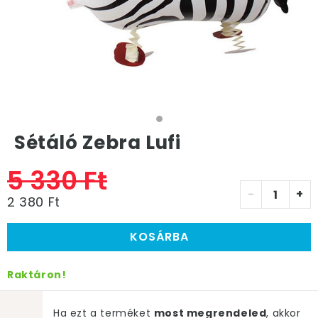
Sétáló Zebra Lufi
5 330 Ft
-
+
2 380 Ft
KOSÁRBA
Raktáron!
Ha ezt a terméket
most megrendeled
, akkor