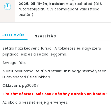
2026. 08. 11-én, kedden
megkaphatod (GLS
futárszolgálat, GLS csomagpont választása
esetén)
JELLEMZŐK
SZÁLLÍTÁS
Sétáló házi kedvenc lufiból. A tökéletes és nagyszerű
pajtásod lesz ez a sétáló léggömb.
Anyaga: fólia.
A lufit héliummal felfújva szállítjuk ki vagy személyesen
is átveheted üzletünkben.
Cikkszám: pg00607
Limitált készlet. Már csak néhány darab van belőle!
Az akció a készlet erejéig érvényes.