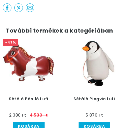
További termékek a kategóriában
-47%
Sétáló Póniló Lufi
Sétáló Pingvin Lufi
2 380 Ft
4 530 Ft
5 870 Ft
KOSÁRBA
KOSÁRBA