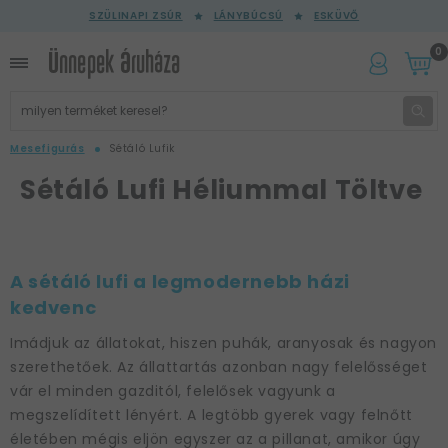
SZÜLINAPI ZSÚR
LÁNYBÚCSÚ
ESKÜVŐ
0
Mesefigurás
Sétáló Lufik
Sétáló Lufi Héliummal Töltve
A sétáló lufi a legmodernebb házi
kedvenc
Imádjuk az állatokat, hiszen puhák, aranyosak és nagyon
szerethetőek. Az állattartás azonban nagy felelősséget
vár el minden gazditól, felelősek vagyunk a
megszelídített lényért. A legtöbb gyerek vagy felnőtt
életében mégis eljön egyszer az a pillanat, amikor úgy