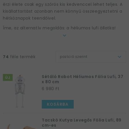
érzi élete csak egy szőrös kis kedvenccel lehet teljes. A
kisállattartást azonban nem könnyű összeegyeztetni a
hétköznapok teendőivel.
Íme, az alternatív megoldás: a héliumos lufi állatka!
Zsúrokra, partykra állatira ajánljuk!
Egy jó buliból – tudjuk - nem hiányozhat néhány
74
féle termék
pozíció szerint
héliummal töltött lufi! Az igazán jó party lufi vicces, és
karaktert ad a bulinak, ezért is olyan jó választás az állat
formájú. Nehogy azt hidd, hogy csak a legismertebb
Sétáló Robot Héliumos Fólia Lufi, 37
állatokat találod meg a kínálatunkban! Ha
ÚJ
x 80 cm
gyermekednek, vagy örök gyerek barátodnak a T-rex,
6 980 Ft
vagy éppen a tyúk a kedvence,
a héliumos lufik
között ezeket az állatokat is megtalálhatod!
Sőt, mi
KOSÁRBA
még a pókimádókra is gondoltunk. A kutyabarátok pedig
akár saját kutyájuk hélium lufi változatát is
megvásárolhatják, mert számtalan fajta található a
Tacskó Kutya Levegős Fólia Lufi, 89
cm-es
raktárunkban lufi formában.