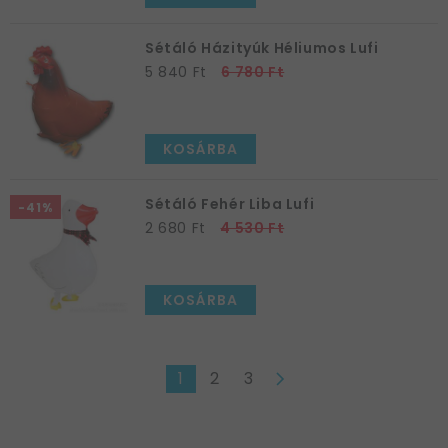
Sétáló Házityúk Héliumos Lufi
5 840 Ft
6 780 Ft
KOSÁRBA
Sétáló Fehér Liba Lufi
-41%
2 680 Ft
4 530 Ft
KOSÁRBA
1
2
3