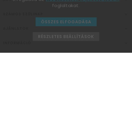
foglaltakat.
SZÁMOS SZÜLINAP
ÖSSZES ELFOGADÁSA
AJÁNLATOK
RÉSZLETES BEÁLLÍTÁSOK
INFORMÁCIÓ
ELÉRHETŐSÉG
Ünnepek Áruháza
1037
Budapest,
Fehéregyházi út 15.
Személyes átvételi pont
NYITVATARTÁS
Kedd - Péntek: 10:00 - 18:00
Szombat: 9:00 - 14:00
Hétfő, vasárnap: ZÁRVA
+36 30 984 6955
unnepekaruhaza@bwh.hu