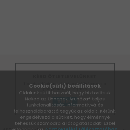
KÉRD ÖTLETLEVELÜNKET
Tippek, különlegességek, aktuális trendek a
Cookie(süti) beállítások
partykellékek világából
Oldalunk sütit használ, hogy biztosítsuk
Neked az Ünnepek Áruháza® teljes
KÉREM
funkcionalitását, informatívvá és
felhasználóbaráttá tegyük az oldalt. Kérünk,
engedélyezd a sütiket, hogy élménnyé
tehessük számodra a látogatásodat! Ezzel
elfogadod az
Adatkezelési tájékoztatóban
AKTUÁLIS ÜNNEPEK, ALKALMAK