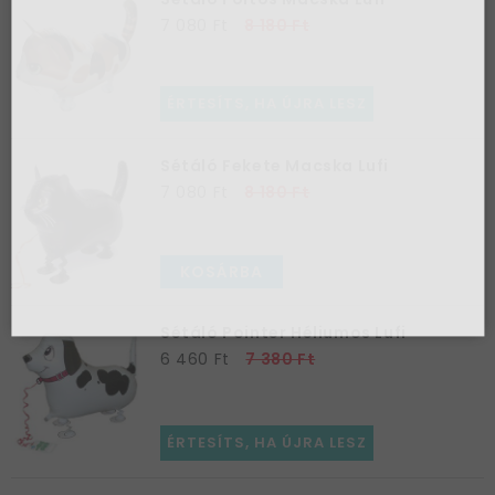
7 080 Ft
8 180 Ft
Az első
vásárlásodhoz
ÉRTESÍTS, HA ÚJRA LESZ
szeretnénk
kedveskedni egy
Sétáló Fekete Macska Lufi
10%-os
7 080 Ft
8 180 Ft
kuponnal.
KOSÁRBA
Kérem a kupont »
Sétáló Pointer Héliumos Lufi
6 460 Ft
7 380 Ft
ÉRTESÍTS, HA ÚJRA LESZ