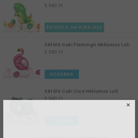
5 580 Ft
ÉRTESÍTS, HA ÚJRA LESZ
Sétáló Cuki Flamingó Héliumos Lufi
5 580 Ft
KOSÁRBA
Sétáló Cuki Cica Héliumos Lufi
5 580 Ft
×
KOSÁRBA
Sétáló Foltos Macska Lufi