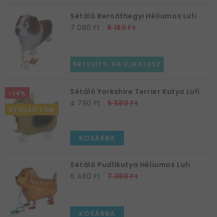
Sétáló Bernáthegyi Héliumos Lufi
7 080 Ft
8 180 Ft
ÉRTESÍTS, HA ÚJRA LESZ
Sétáló Yorkshire Terrier Kutya Lufi
-14%
4 790 Ft
5 580 Ft
UTOLSÓ 1 DB
KOSÁRBA
Sétáló Pudlikutya Héliumos Lufi
6 460 Ft
7 380 Ft
KOSÁRBA