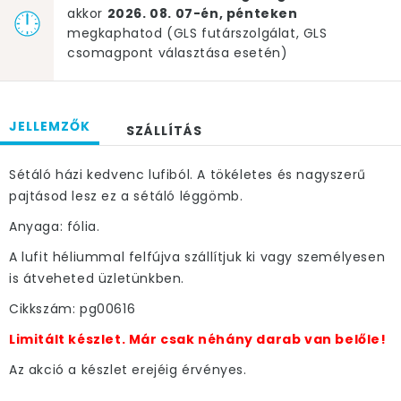
akkor
2026. 08. 07-én, pénteken
megkaphatod (GLS futárszolgálat, GLS
csomagpont választása esetén)
JELLEMZŐK
SZÁLLÍTÁS
Sétáló házi kedvenc lufiból. A tökéletes és nagyszerű
pajtásod lesz ez a sétáló léggömb.
Anyaga: fólia.
A lufit héliummal felfújva szállítjuk ki vagy személyesen
is átveheted üzletünkben.
Cikkszám: pg00616
Limitált készlet. Már csak néhány darab van belőle!
Az akció a készlet erejéig érvényes.