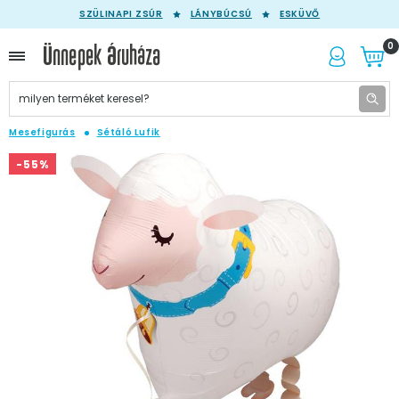
SZÜLINAPI ZSÚR
LÁNYBÚCSÚ
ESKÜVŐ
0
Mesefigurás
Sétáló Lufik
-55%