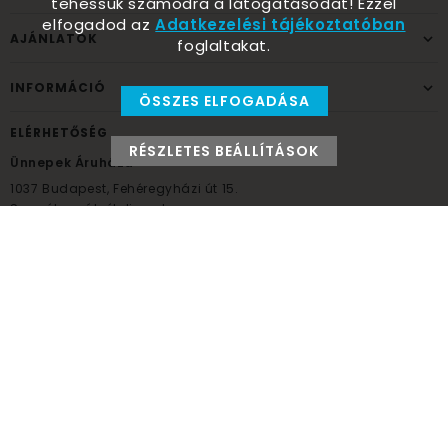
tehessük számodra a látogatásodat! Ezzel
elfogadod az
Adatkezelési tájékoztatóban
AJÁNLATOK
foglaltakat.
INFORMÁCIÓ
ÖSSZES ELFOGADÁSA
ELÉRHETŐSÉG
RÉSZLETES BEÁLLÍTÁSOK
Ünnepek Áruháza
1037
Budapest,
Fehéregyházi út 15.
Személyes átvételi pont
NYITVATARTÁS
Kedd - Péntek: 10:00 - 18:00
Szombat: 9:00 - 14:00
Hétfő, vasárnap: ZÁRVA
+36 30 984 6955
unnepekaruhaza@bwh.hu
UnnepekAruhaza