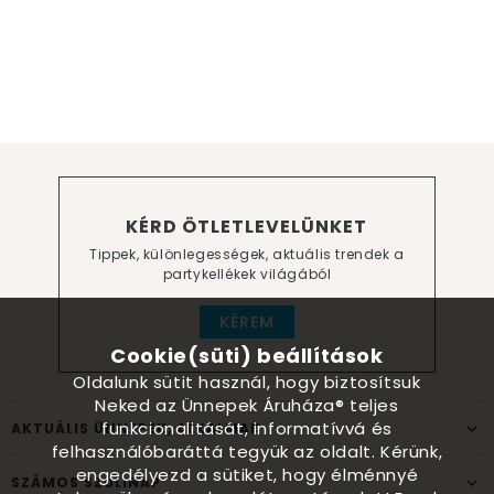
KÉRD ÖTLETLEVELÜNKET
Tippek, különlegességek, aktuális trendek a
partykellékek világából
KÉREM
Cookie(süti) beállítások
Oldalunk sütit használ, hogy biztosítsuk
Neked az Ünnepek Áruháza® teljes
funkcionalitását, informatívvá és
AKTUÁLIS ÜNNEPEK, ALKALMAK
felhasználóbaráttá tegyük az oldalt. Kérünk,
engedélyezd a sütiket, hogy élménnyé
SZÁMOS SZÜLINAP