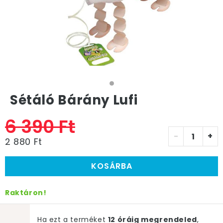
Sétáló Bárány Lufi
6 390 Ft
-
+
2 880 Ft
KOSÁRBA
Raktáron!
Ha ezt a terméket
12 óráig megrendeled
,