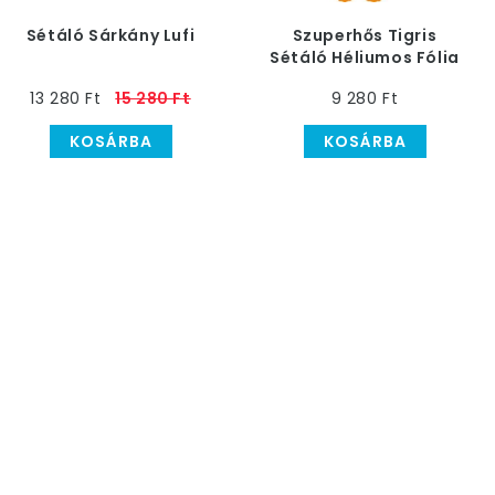
Sétáló Sárkány Lufi
Szuperhős Tigris
Sétáló Héliumos Fólia
Lufi, 84 cm
13 280 Ft
15 280 Ft
9 280 Ft
KOSÁRBA
KOSÁRBA