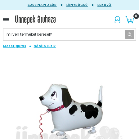
SZÜLINAPI ZSÚR
LÁNYBÚCSÚ
ESKÜVŐ
0
Mesefigurás
Sétáló Lufik