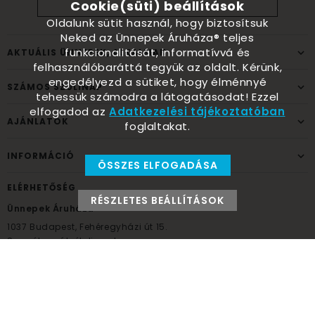
Cookie(süti) beállítások
Oldalunk sütit használ, hogy biztosítsuk
Neked az Ünnepek Áruháza® teljes
funkcionalitását, informatívvá és
AKTUÁLIS ÜNNEPEK, ALKALMAK
felhasználóbaráttá tegyük az oldalt. Kérünk,
engedélyezd a sütiket, hogy élménnyé
SZÁMOS SZÜLINAP
tehessük számodra a látogatásodat! Ezzel
elfogadod az
Adatkezelési tájékoztatóban
AJÁNLATOK
foglaltakat.
INFORMÁCIÓ
ÖSSZES ELFOGADÁSA
ELÉRHETŐSÉG
RÉSZLETES BEÁLLÍTÁSOK
Ünnepek Áruháza
1037
Budapest,
Fehéregyházi út 15.
Személyes átvételi pont
NYITVATARTÁS
Kedd - Péntek: 10:00 - 18:00
Szombat: 9:00 - 14:00