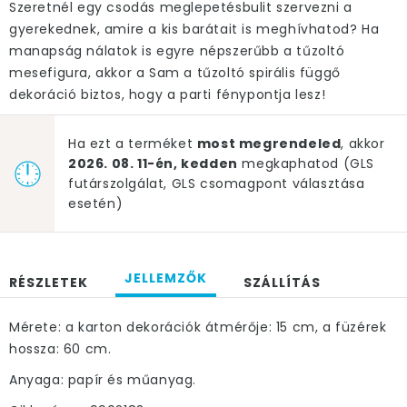
Szeretnél egy csodás meglepetésbulit szervezni a
gyerekednek, amire a kis barátait is meghívhatod? Ha
manapság nálatok is egyre népszerűbb a tűzoltó
mesefigura, akkor a Sam a tűzoltó spirális függő
dekoráció biztos, hogy a parti fénypontja lesz!
Ha ezt a terméket
most megrendeled
, akkor
2026. 08. 11-én, kedden
megkaphatod (GLS
futárszolgálat, GLS csomagpont választása
esetén)
JELLEMZŐK
RÉSZLETEK
SZÁLLÍTÁS
Mérete: a karton dekorációk átmérője: 15 cm, a füzérek
hossza: 60 cm.
Anyaga: papír és műanyag.