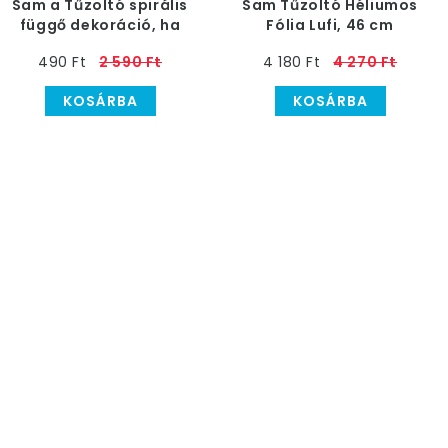
Sam a Tűzoltó spirális
Sam Tűzoltó Héliumos
függő dekoráció, ha
Fólia Lufi, 46 cm
minden részlet sz - 6
490 Ft
2 590 Ft
4 180 Ft
4 270 Ft
db-os
KOSÁRBA
KOSÁRBA