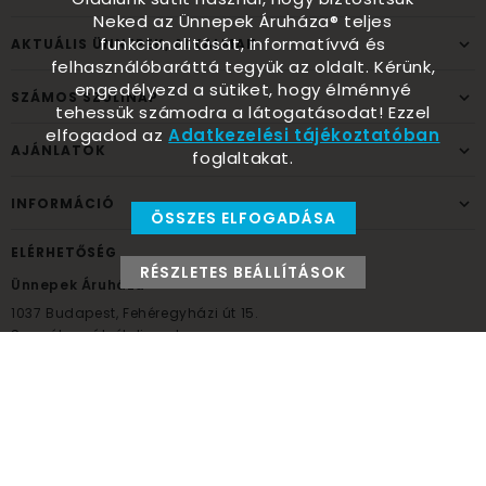
Neked az Ünnepek Áruháza® teljes
funkcionalitását, informatívvá és
AKTUÁLIS ÜNNEPEK, ALKALMAK
felhasználóbaráttá tegyük az oldalt. Kérünk,
engedélyezd a sütiket, hogy élménnyé
SZÁMOS SZÜLINAP
tehessük számodra a látogatásodat! Ezzel
elfogadod az
Adatkezelési tájékoztatóban
AJÁNLATOK
foglaltakat.
INFORMÁCIÓ
ÖSSZES ELFOGADÁSA
ELÉRHETŐSÉG
RÉSZLETES BEÁLLÍTÁSOK
Ünnepek Áruháza
1037
Budapest,
Fehéregyházi út 15.
Személyes átvételi pont
NYITVATARTÁS
Kedd - Péntek: 10:00 - 18:00
Szombat: 9:00 - 14:00
Hétfő, vasárnap: ZÁRVA