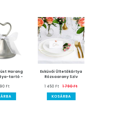
züst Harang
Esküvői Ültetőkártya
tya-tartó -
Rózsaarany Szív
2 db
Díszítéssel - 10 db-os
90 Ft
1 450 Ft
1 790 Ft
SÁRBA
KOSÁRBA