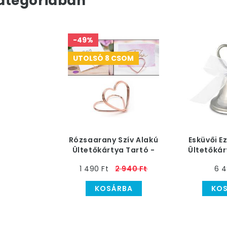
ategóriában
-49%
UTOLSÓ 8 CSOM
Rózsaarany Szív Alakú
Esküvői E
Ültetőkártya Tartó -
Ültetőkár
10 db-os
1
1 490 Ft
2 940 Ft
6 4
KOSÁRBA
KO