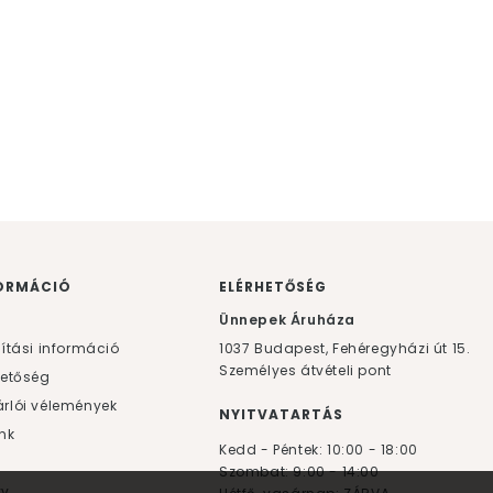
ORMÁCIÓ
ELÉRHETŐSÉG
F
Ünnepek Áruháza
lítási információ
1037
Budapest,
Fehéregyházi út 15.
Személyes átvételi pont
hetőség
rlói vélemények
NYITVATARTÁS
nk
Kedd - Péntek: 10:00 - 18:00
Szombat: 9:00 - 14:00
yv