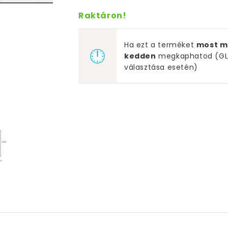
Raktáron!
Ha ezt a terméket
most m
kedden
megkaphatod (GLS
választása esetén)