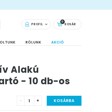
0
PROFIL
KOSÁR
OLTUNK
RÓLUNK
AKCIÓ
ív Alakú
artó - 10 db-os
-
+
KOSÁRBA