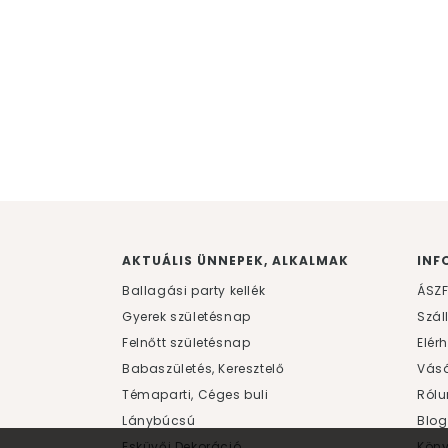
AKTUÁLIS ÜNNEPEK, ALKALMAK
INF
Ballagási party kellék
ÁSZ
Gyerek születésnap
Szál
Felnőtt születésnap
Elér
Babaszületés, Keresztelő
Vásá
Témaparti, Céges buli
Rólu
Lánybúcsú
Blog
Esküvői Dekoráció
Kön