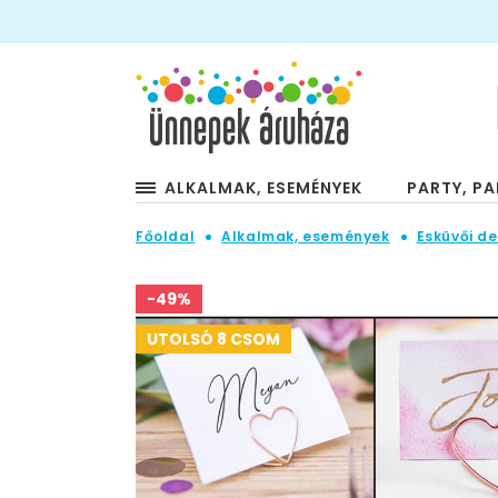
ALKALMAK, ESEMÉNYEK
PARTY, PA
Főoldal
Alkalmak, események
Esküvői de
-49%
UTOLSÓ 8 CSOM