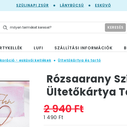
SZÜLINAPI ZSÚR
LÁNYBÚCSÚ
ESKÜVŐ
KERESÉS
RTYKELLÉK
LUFI
SZÁLLÍTÁSI INFORMÁCIÓK
B
koráció - esküvői kellékek
Ültetőkártya és tartó
Rózsaarany Sz
Ültetőkártya T
2 940 Ft
1 490 Ft