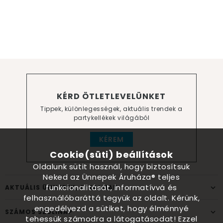
KÉRD ÖTLETLEVELÜNKET
Tippek, különlegességek, aktuális trendek a
partykellékek világából
KÉREM
Cookie(süti) beállítások
Oldalunk sütit használ, hogy biztosítsuk
Neked az Ünnepek Áruháza® teljes
funkcionalitását, informatívvá és
AKTUÁLIS ÜNNEPEK, ALKALMAK
felhasználóbaráttá tegyük az oldalt. Kérünk,
engedélyezd a sütiket, hogy élménnyé
SZÁMOS SZÜLINAP
tehessük számodra a látogatásodat! Ezzel