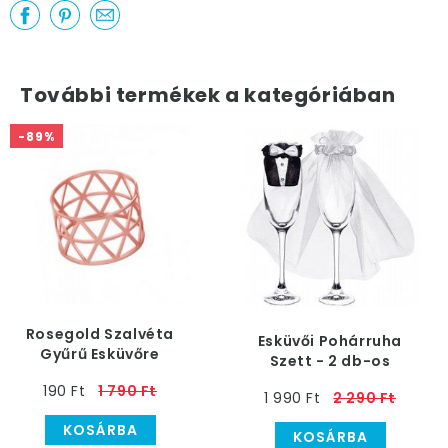
További termékek a kategóriában
-89%
Rosegold Szalvéta
Esküvői Pohárruha
Gyűrű Esküvőre
Szett - 2 db-os
190 Ft
1 790 Ft
1 990 Ft
2 290 Ft
KOSÁRBA
KOSÁRBA