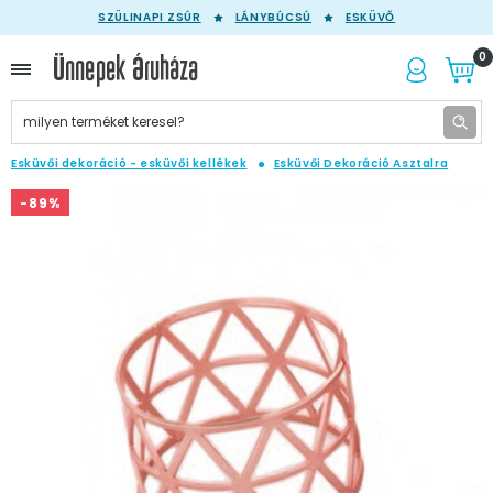
SZÜLINAPI ZSÚR
LÁNYBÚCSÚ
ESKÜVŐ
0
Esküvői dekoráció - esküvői kellékek
Esküvői Dekoráció Asztalra
-89%