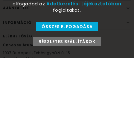
elfogadod az
Adatkezelési tájékoztatóban
AJÁNLATOK
foglaltakat.
INFORMÁCIÓ
ÖSSZES ELFOGADÁSA
ELÉRHETŐSÉG
RÉSZLETES BEÁLLÍTÁSOK
Ünnepek Áruháza
1037
Budapest,
Fehéregyházi út 15.
Személyes átvételi pont
NYITVATARTÁS
Kedd - Péntek: 10:00 - 18:00
Szombat: 9:00 - 14:00
Hétfő, vasárnap: ZÁRVA
+36 30 984 6955
unnepekaruhaza@bwh.hu
UnnepekAruhaza