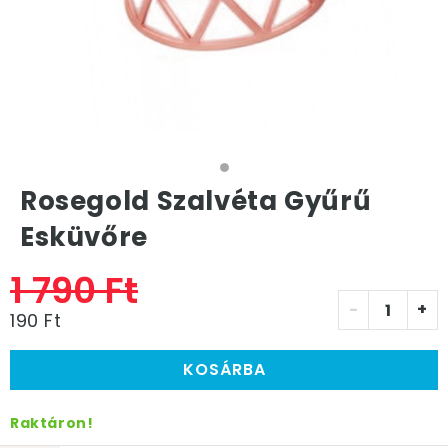
Rosegold Szalvéta Gyűrű
Esküvőre
1 790 Ft
-
+
190 Ft
KOSÁRBA
Raktáron!