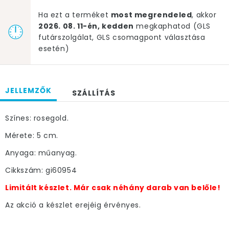
Ha ezt a terméket
most megrendeled
, akkor
2026. 08. 11-én, kedden
megkaphatod (GLS
futárszolgálat, GLS csomagpont választása
esetén)
JELLEMZŐK
SZÁLLÍTÁS
Színes: rosegold.
Mérete: 5 cm.
Anyaga: műanyag.
Cikkszám: gi60954
Limitált készlet. Már csak néhány darab van belőle!
Az akció a készlet erejéig érvényes.