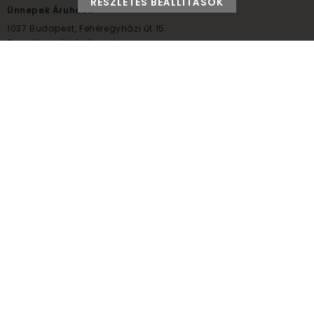
RÉSZLETES BEÁLLÍTÁSOK
Ünnepek Áruháza
1037
Budapest,
Fehéregyházi út 15.
Személyes átvételi pont
NYITVATARTÁS
Kedd - Péntek: 10:00 - 18:00
Szombat: 9:00 - 14:00
Hétfő, vasárnap: ZÁRVA
+36 30 984 6955
unnepekaruhaza@bwh.hu
UnnepekAruhaza
Ünnepek Áruháza © a partikellék specialista