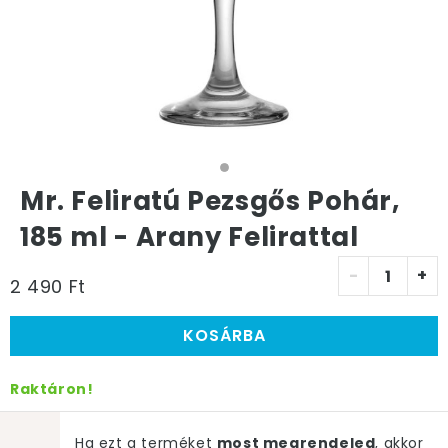
Mr. Feliratú Pezsgős Pohár,
185 ml - Arany Felirattal
-
+
2 490 Ft
KOSÁRBA
Raktáron!
Ha ezt a terméket
most megrendeled
, akkor