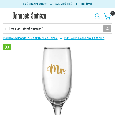
SZÜLINAPI ZSÚR
LÁNYBÚCSÚ
ESKÜVŐ
0
Esküvői dekoráció - esküvői kellékek
Esküvői Dekoráció Asztalra
ÚJ