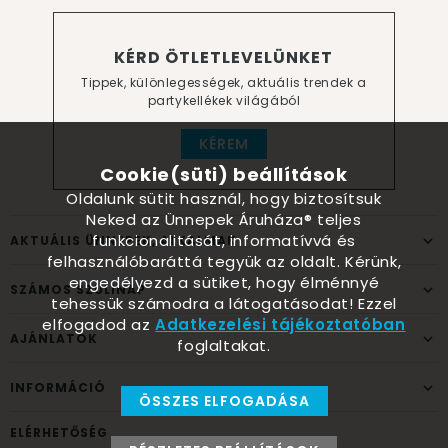
KÉRD ÖTLETLEVELÜNKET
Tippek, különlegességek, aktuális trendek a
partykellékek világából
KÉREM
Cookie(süti) beállítások
Oldalunk sütit használ, hogy biztosítsuk
Neked az Ünnepek Áruháza® teljes
funkcionalitását, informatívvá és
AKTUÁLIS ÜNNEPEK, ALKALMAK
felhasználóbaráttá tegyük az oldalt. Kérünk,
engedélyezd a sütiket, hogy élménnyé
SZÁMOS SZÜLINAP
tehessük számodra a látogatásodat! Ezzel
elfogadod az
Adatkezelési tájékoztatóban
AJÁNLATOK
foglaltakat.
INFORMÁCIÓ
ÖSSZES ELFOGADÁSA
ELÉRHETŐSÉG