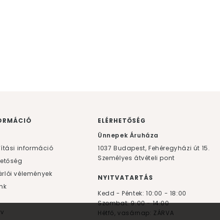
ORMÁCIÓ
ELÉRHETŐSÉG
F
Ünnepek Áruháza
lítási információ
1037
Budapest,
Fehéregyházi út 15.
Személyes átvételi pont
hetőség
rlói vélemények
NYITVATARTÁS
nk
Kedd - Péntek: 10:00 - 18:00
Szombat: 9:00 - 14:00
yv
Hétfő, vasárnap: ZÁRVA