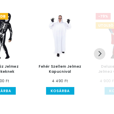
 DB
-79%
UTOLSÓ
áz Jelmez
Fehér Szellem Jelmez
Delux
ekeknek
Kapucnival
Jelmez
Gyerekeknek, L-es
00 Ft
4 490 Ft
4 900 F
SÁRBA
KOSÁRBA
K