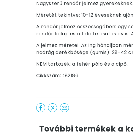
Nagyszerű rendőr jelmez gyerekeknek
Méretét tekintve: 10-12 éveseknek aján
A rendőr jelmez összességében: egy sö
rendőr kalap és a fekete csatos öv is. 
A jelmez méretei: Az ing hónaljban mé
nadrág derékbősége (gumis): 28-42 cm, 
NEM tartozék: a fehér póló és a cipő.
Cikkszám: t82186
További termékek a k