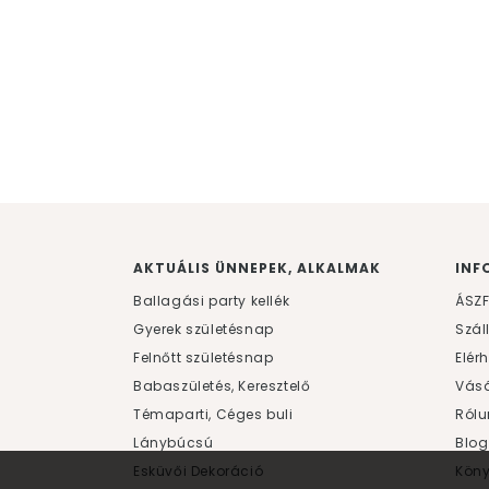
AKTUÁLIS ÜNNEPEK, ALKALMAK
INF
Ballagási party kellék
ÁSZ
Gyerek születésnap
Szál
Felnőtt születésnap
Elér
Babaszületés, Keresztelő
Vásá
Témaparti, Céges buli
Rólu
Lánybúcsú
Blog
Esküvői Dekoráció
Kön