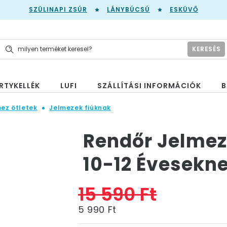
SZÜLINAPI ZSÚR
LÁNYBÚCSÚ
ESKÜVŐ
KERESÉS
RTYKELLÉK
LUFI
SZÁLLÍTÁSI INFORMÁCIÓK
B
mez ötletek
Jelmezek fiúknak
Rendőr Jelmez
10-12 Évesekn
15 590 Ft
5 990 Ft