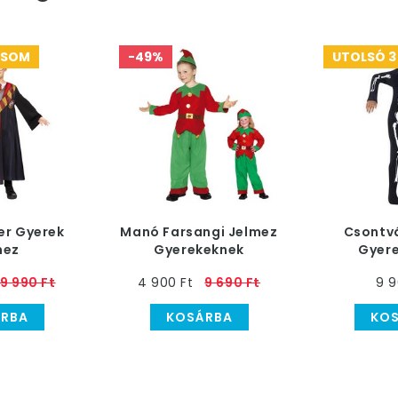
CSOM
-49%
UTOLSÓ 3
er Gyerek
Manó Farsangi Jelmez
Csontv
mez
Gyerekeknek
Gyer
9 990 Ft
4 900 Ft
9 690 Ft
9 9
RBA
KOSÁRBA
KO