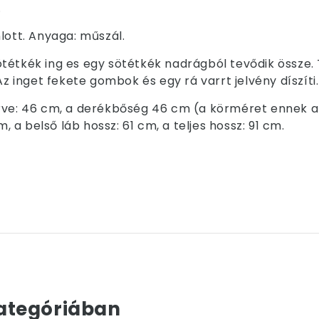
.
lott. Anyaga: műszál.
tétkék ing es egy sötétkék nadrágból tevődik össze. 
Az inget fekete gombok és egy rá varrt jelvény díszíti.
rve: 46 cm, a derékbőség 46 cm (a körméret ennek a d
a belső láb hossz: 61 cm, a teljes hossz: 91 cm.
ategóriában