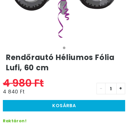
Rendőrautó Héliumos Fólia
Lufi, 60 cm
4 980 Ft
-
+
4 840 Ft
KOSÁRBA
Raktáron!