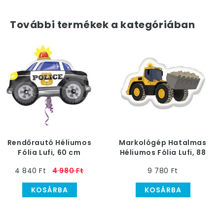
További termékek a kategóriában
Rendőrautó Héliumos
Markológép Hatalmas
Fólia Lufi, 60 cm
Héliumos Fólia Lufi, 88
cm
4 840 Ft
4 980 Ft
9 780 Ft
KOSÁRBA
KOSÁRBA