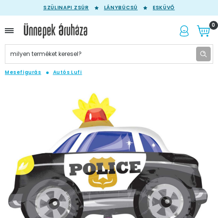
SZÜLINAPI ZSÚR
LÁNYBÚCSÚ
ESKÜVŐ
0
Mesefigurás
Autós Lufi