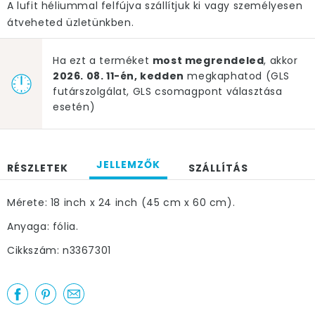
A lufit héliummal felfújva szállítjuk ki vagy személyesen
átveheted üzletünkben.
Ha ezt a terméket
most megrendeled
, akkor
2026. 08. 11-én, kedden
megkaphatod (GLS
futárszolgálat, GLS csomagpont választása
esetén)
JELLEMZŐK
RÉSZLETEK
SZÁLLÍTÁS
Mérete: 18 inch x 24 inch (45 cm x 60 cm).
Anyaga: fólia.
Cikkszám: n3367301