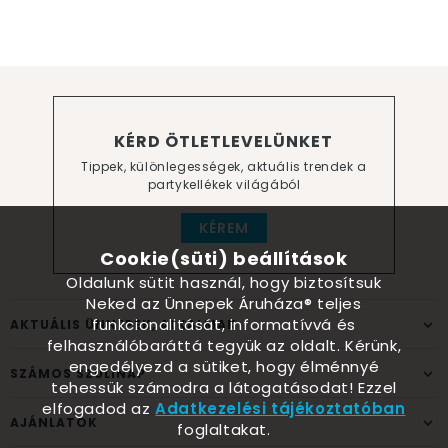
KÉRD ÖTLETLEVELÜNKET
Tippek, különlegességek, aktuális trendek a
partykellékek világából
KÉREM
Cookie(süti) beállítások
Oldalunk sütit használ, hogy biztosítsuk
Neked az Ünnepek Áruháza® teljes
funkcionalitását, informatívvá és
AKTUÁLIS ÜNNEPEK, ALKALMAK
felhasználóbaráttá tegyük az oldalt. Kérünk,
engedélyezd a sütiket, hogy élménnyé
SZÁMOS SZÜLINAP
tehessük számodra a látogatásodat! Ezzel
elfogadod az
Adatkezelési tájékoztatóban
AJÁNLATOK
foglaltakat.