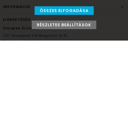
INFORMÁCIÓ
ÖSSZES ELFOGADÁSA
ELÉRHETŐSÉG
RÉSZLETES BEÁLLÍTÁSOK
Ünnepek Áruháza
1037
Budapest,
Fehéregyházi út 15.
Személyes átvételi pont
NYITVATARTÁS
Kedd - Péntek: 10:00 - 18:00
Szombat: 9:00 - 14:00
Hétfő, vasárnap: ZÁRVA
+36 30 984 6955
unnepekaruhaza@bwh.hu
UnnepekAruhaza
Ünnepek Áruháza © a partikellék specialista