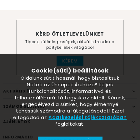
KÉRD ÖTLETLEVELÜNKET
Tippek, különlegességek, aktuális trendek a
partykellékek világából
KÉREM
Cookie(süti) beállítások
Oldalunk sütit használ, hogy biztosítsuk
Neked az Ünnepek Áruháza® teljes
funkcionalitását, informatívvá és
AKTUÁLIS ÜNNEPEK, ALKALMAK
felhasználóbaráttá tegyük az oldalt. Kérünk,
engedélyezd a sütiket, hogy élménnyé
SZÁMOS SZÜLINAP
tehessük számodra a látogatásodat! Ezzel
elfogadod az
Adatkezelési tájékoztatóban
AJÁNLATOK
foglaltakat.
INFORMÁCIÓ