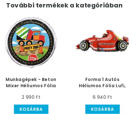
További termékek a kategóriában
Munkagépek - Beton
Forma 1 Autós
Mixer Héliumos Fólia
Héliumos Fólia Lufi,
Lufi, 46 cm
107 cm
2 990 Ft
6 940 Ft
KOSÁRBA
KOSÁRBA