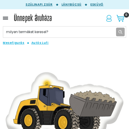
SZÜLINAPI ZSÚR
LÁNYBÚCSÚ
ESKÜVŐ
0
Mesefigurás
Autós Lufi