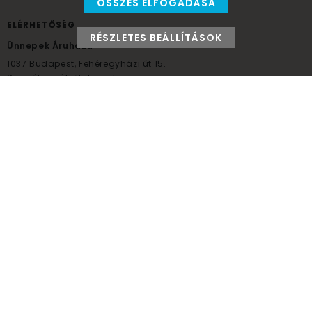
ÖSSZES ELFOGADÁSA
ELÉRHETŐSÉG
RÉSZLETES BEÁLLÍTÁSOK
Ünnepek Áruháza
1037
Budapest,
Fehéregyházi út 15.
Személyes átvételi pont
NYITVATARTÁS
Kedd - Péntek: 10:00 - 18:00
Szombat: 9:00 - 14:00
Hétfő, vasárnap: ZÁRVA
+36 30 984 6955
unnepekaruhaza@bwh.hu
UnnepekAruhaza
Ünnepek Áruháza © a partikellék specialista