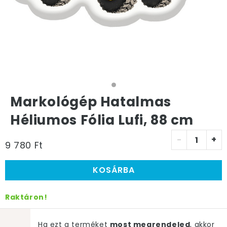
Markológép Hatalmas
Héliumos Fólia Lufi, 88 cm
-
+
9 780 Ft
KOSÁRBA
Raktáron!
Ha ezt a terméket
most megrendeled
, akkor