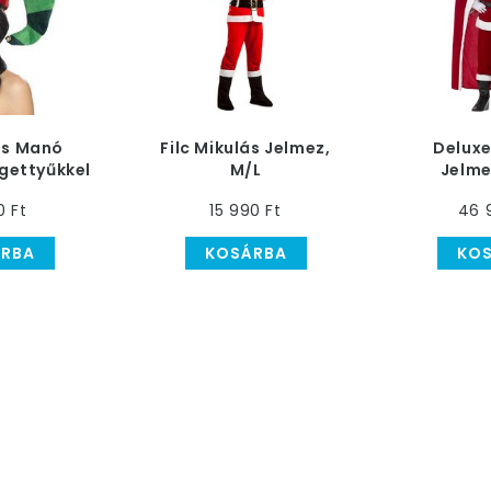
ss Manó
Filc Mikulás Jelmez,
Deluxe
gettyűkkel
M/L
Jelme
0 Ft
15 990 Ft
46 
RBA
KOSÁRBA
KO