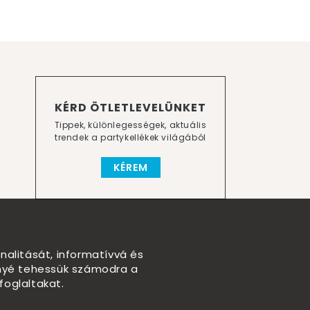
KÉRD ÖTLETLEVELÜNKET
Tippek, különlegességek, aktuális
trendek a partykellékek világából
KÉREM
nalitását, informatívvá és
nnyé tehessük számodra a
foglaltakat.