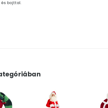
és bojttal.
ategóriában