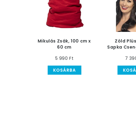
Mikulás Zsák, 100 cm x
Zöld Plü
60 cm
Sapka Csen
5 990 Ft
7 39
KOSÁRBA
KOSÁ