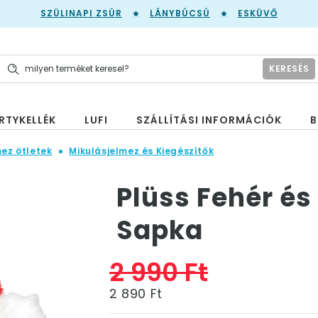
SZÜLINAPI ZSÚR
LÁNYBÚCSÚ
ESKÜVŐ
KERESÉS
RTYKELLÉK
LUFI
SZÁLLÍTÁSI INFORMÁCIÓK
B
mez ötletek
Mikulásjelmez és Kiegészítők
Plüss Fehér és
Sapka
2 990 Ft
2 890 Ft