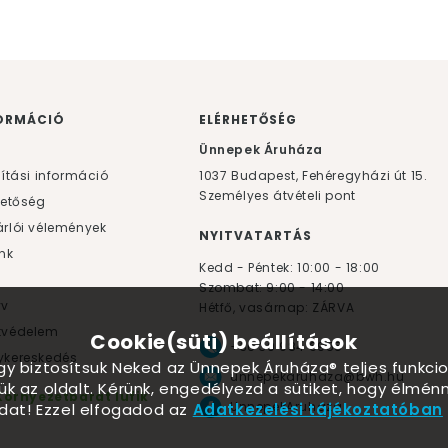
ORMÁCIÓ
ELÉRHETŐSÉG
F
Ünnepek Áruháza
lítási információ
1037
Budapest,
Fehéregyházi út 15.
Személyes átvételi pont
hetőség
rlói vélemények
NYITVATARTÁS
nk
Kedd - Péntek: 10:00 - 18:00
Szombat: 9:00 - 14:00
yv
Hétfő, vasárnap: ZÁRVA
tvédelem
Cookie(süti) beállítások
+36 30 984 6955
kereskedés
ogy biztosítsuk Neked az Ünnepek Áruháza® teljes funkcio
unnepekaruhaza@bwh.hu
ük az oldalt. Kérünk, engedélyezd a sütiket, hogy élmé
Környezetbarát lufik
UnnepekAruhaza
dat! Ezzel elfogadod az
Adatkezelési tájékoztatóban