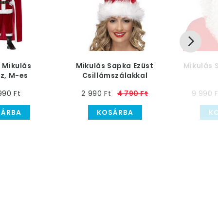
 Mikulás
Mikulás Sapka Ezüst
Mikulás 
z, M-es
Csillámszálakkal
990 Ft
2 990 Ft
4 790 Ft
9 990 F
SÁRBA
KOSÁRBA
K