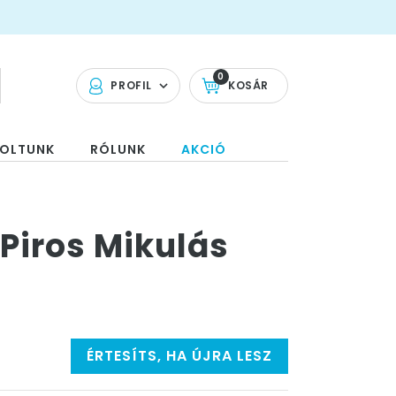
0
PROFIL
KOSÁR
OLTUNK
RÓLUNK
AKCIÓ
 Piros Mikulás
ÉRTESÍTS, HA ÚJRA LESZ