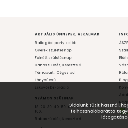
AKTUÁLIS ÜNNEPEK, ALKALMAK
INF
Ballagási party kellék
ÁSZ
Gyerek születésnap
Szál
Felnőtt születésnap
Elér
Babaszületés, Keresztelő
Vásá
Témaparti, Céges buli
Rólu
Lánybúcsú
Blog
Esküvői Dekoráció
Kön
Ada
SZÁMOS SZÜLINAP
Nagy
Oldalunk sütit használ, h
18.
20.
30.
40.
50.
60.
70.
80.
90.
felhasználóbaráttá tegy
100.
látogatáso
Babaszületés, Keresztelő