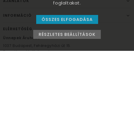
AJÁNLATOK
foglaltakat.
INFORMÁCIÓ
ÖSSZES ELFOGADÁSA
ELÉRHETŐSÉG
RÉSZLETES BEÁLLÍTÁSOK
Ünnepek Áruháza
1037
Budapest,
Fehéregyházi út 15.
Személyes átvételi pont
NYITVATARTÁS
Kedd - Péntek: 10:00 - 18:00
Szombat: 9:00 - 14:00
Hétfő, vasárnap: ZÁRVA
+36 30 984 6955
unnepekaruhaza@bwh.hu
UnnepekAruhaza