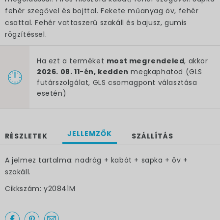
fehér szegővel és bojttal. Fekete műanyag öv, fehér
csattal. Fehér vattaszerű szakáll és bajusz, gumis
rögzítéssel.
Ha ezt a terméket
most megrendeled
, akkor
2026. 08. 11-én, kedden
megkaphatod (GLS
futárszolgálat, GLS csomagpont választása
esetén)
JELLEMZŐK
RÉSZLETEK
SZÁLLÍTÁS
A jelmez tartalma: nadrág + kabát + sapka + öv +
×
szakáll.
Cikkszám: y20841M