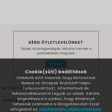
KÉRD ÖTLETLEVELÜNKET
Tippek, különlegességek, aktuális trendek a
partykellékek világából
KÉREM
Cookie(süti) beállítások
Oldalunk sütit használ, hogy biztosítsuk
Neked az Ünnepek Áruháza® teljes
funkcionalitását, informatívvá és
AKTUÁLIS ÜNNEPEK, ALKALMAK
felhasználóbaráttá tegyük az oldalt. Kérünk,
engedélyezd a sütiket, hogy élménnyé
SZÁMOS SZÜLINAP
tehessük számodra a látogatásodat! Ezzel
elfogadod az
Adatkezelési tájékoztatóban