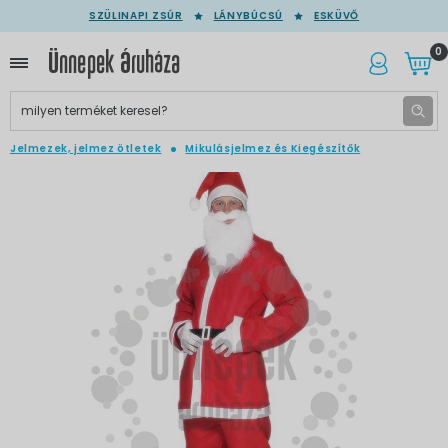
SZÜLINAPI ZSÚR
LÁNYBÚCSÚ
ESKÜVŐ
0
Jelmezek, jelmez ötletek
Mikulásjelmez és Kiegészítők