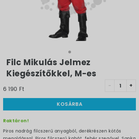
Filc Mikulás Jelmez
Kiegészítőkkel, M-es
-
+
6 190 Ft
KOSÁRBA
Raktáron!
Piros nadrág filcszerű anyagból, derékrészen kötős
megoldással. Piros filcszerű kabát, fehér szegővel. Sapka