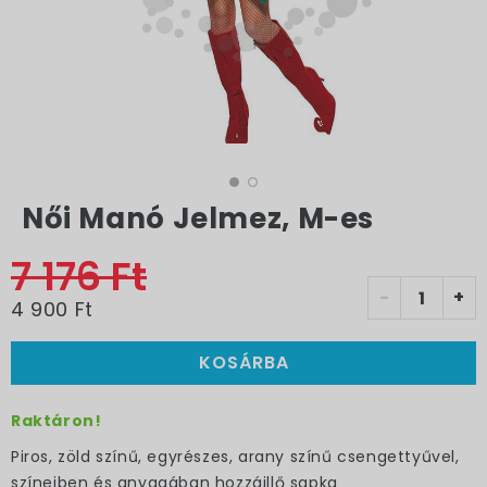
Női Manó Jelmez, M-es
7 176 Ft
-
+
4 900 Ft
KOSÁRBA
Raktáron!
Piros, zöld színű, egyrészes, arany színű csengettyűvel,
színeiben és anyagában hozzáillő sapka