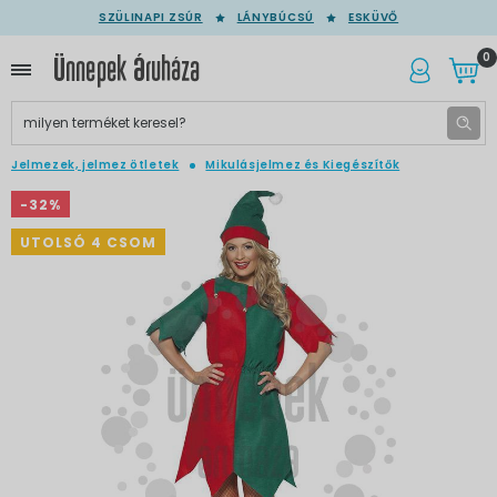
SZÜLINAPI ZSÚR
LÁNYBÚCSÚ
ESKÜVŐ
0
Jelmezek, jelmez ötletek
Mikulásjelmez és Kiegészítők
-32%
UTOLSÓ 4 CSOM