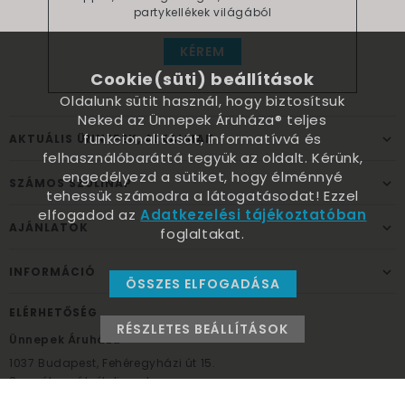
partykellékek világából
KÉREM
Cookie(süti) beállítások
Oldalunk sütit használ, hogy biztosítsuk
Neked az Ünnepek Áruháza® teljes
funkcionalitását, informatívvá és
AKTUÁLIS ÜNNEPEK, ALKALMAK
felhasználóbaráttá tegyük az oldalt. Kérünk,
engedélyezd a sütiket, hogy élménnyé
SZÁMOS SZÜLINAP
tehessük számodra a látogatásodat! Ezzel
elfogadod az
Adatkezelési tájékoztatóban
AJÁNLATOK
foglaltakat.
INFORMÁCIÓ
ÖSSZES ELFOGADÁSA
ELÉRHETŐSÉG
RÉSZLETES BEÁLLÍTÁSOK
Ünnepek Áruháza
1037
Budapest,
Fehéregyházi út 15.
Személyes átvételi pont