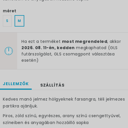
méret
S
M
Ha ezt a terméket
most megrendeled
, akkor
2026. 08. 11-én, kedden
megkaphatod (GLS
futárszolgálat, GLS csomagpont választása
esetén)
JELLEMZŐK
SZÁLLÍTÁS
Kedves manó jelmez hölgyeknek farsangra, téli jelmezes
partikra ajánljuk.
Piros, zöld színű, egyrészes, arany színű csengettyűvel,
színeiben és anyagában hozzáillő sapka