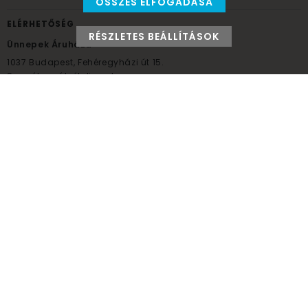
ÖSSZES ELFOGADÁSA
ELÉRHETŐSÉG
RÉSZLETES BEÁLLÍTÁSOK
Ünnepek Áruháza
1037
Budapest,
Fehéregyházi út 15.
Személyes átvételi pont
NYITVATARTÁS
Kedd - Péntek: 10:00 - 18:00
Szombat: 9:00 - 14:00
Hétfő, vasárnap: ZÁRVA
+36 30 984 6955
unnepekaruhaza@bwh.hu
UnnepekAruhaza
Ünnepek Áruháza © a partikellék specialista