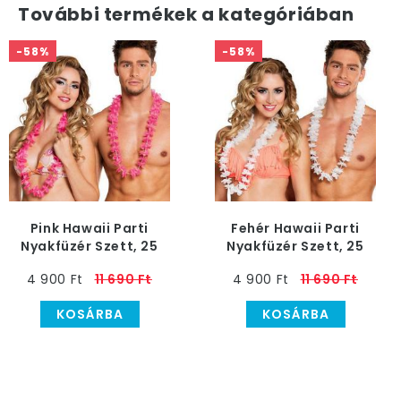
További termékek a kategóriában
-58%
-58%
Pink Hawaii Parti
Fehér Hawaii Parti
Nyakfüzér Szett, 25
Nyakfüzér Szett, 25
db-os
db-os
4 900 Ft
11 690 Ft
4 900 Ft
11 690 Ft
KOSÁRBA
KOSÁRBA