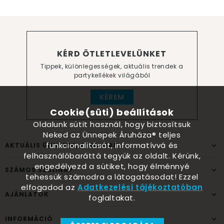
KÉRD ÖTLETLEVELÜNKET
Tippek, különlegességek, aktuális trendek a
partykellékek világából
KÉREM
Cookie(süti) beállítások
Oldalunk sütit használ, hogy biztosítsuk
Neked az Ünnepek Áruháza® teljes
funkcionalitását, informatívvá és
AKTUÁLIS ÜNNEPEK, ALKALMAK
felhasználóbaráttá tegyük az oldalt. Kérünk,
engedélyezd a sütiket, hogy élménnyé
SZÁMOS SZÜLINAP
tehessük számodra a látogatásodat! Ezzel
elfogadod az
Adatkezelési tájékoztatóban
AJÁNLATOK
foglaltakat.
INFORMÁCIÓ