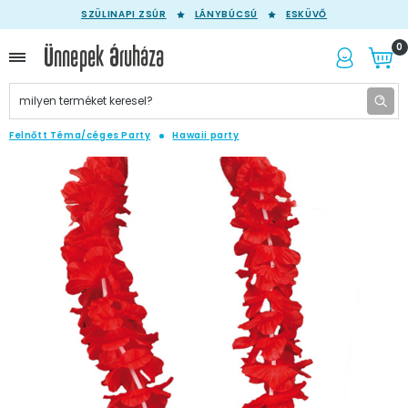
SZÜLINAPI ZSÚR
LÁNYBÚCSÚ
ESKÜVŐ
0
Felnőtt Téma/céges Party
Hawaii party