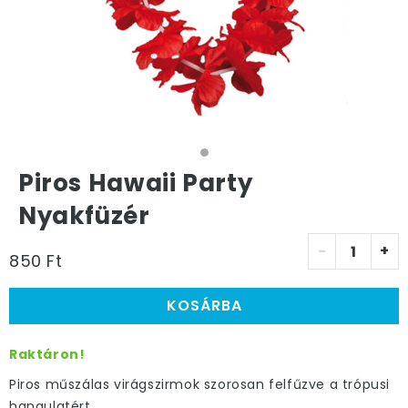
Piros Hawaii Party
Nyakfüzér
-
+
850 Ft
KOSÁRBA
Raktáron!
Piros műszálas virágszirmok szorosan felfűzve a trópusi
hangulatért.