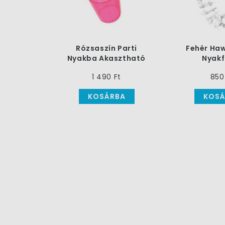
Rózsaszín Parti
Fehér Haw
Nyakba Akasztható
Nyakf
Felespohár
1 490 Ft
850
KOSÁRBA
KOSÁ