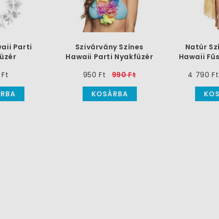
aii Parti
Szivárvány Színes
Natúr Sz
üzér
Hawaii Parti Nyakfüzér
Hawaii Fű
 Ft
950 Ft
990 Ft
4 790 Ft
RBA
KOSÁRBA
KO