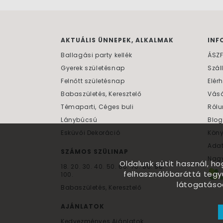
AKTUÁLIS ÜNNEPEK, ALKALMAK
INF
Ballagási party kellék
ÁSZ
Gyerek születésnap
Szál
Felnőtt születésnap
Elér
Babaszületés, Keresztelő
Vásá
Témaparti, Céges buli
Rólu
Lánybúcsú
Blog
Esküvői Dekoráció
Kön
Ada
SZÁMOS SZÜLINAP
Nagy
Oldalunk sütit használ, h
18.
20.
30.
40.
50.
60.
70.
80.
90.
felhasználóbaráttá tegy
100.
látogatáso
Babaszületés, Keresztelő
AJÁNLATOK
Kedvezményes Ajánlatok