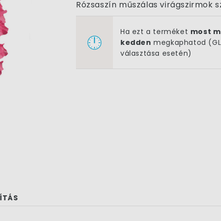
Rózsaszín műszálas virágszirmok sz
Ha ezt a terméket
most m
kedden
megkaphatod (GLS
választása esetén)
ÍTÁS