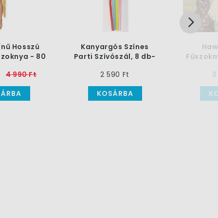
ínű Hosszú
Kanyargós Színes
Haw
szoknya - 80
Parti Szívószál, 8 db-
Fűszokn
cm
os
4 990 Ft
2 590 Ft
3
SÁRBA
KOSÁRBA
K