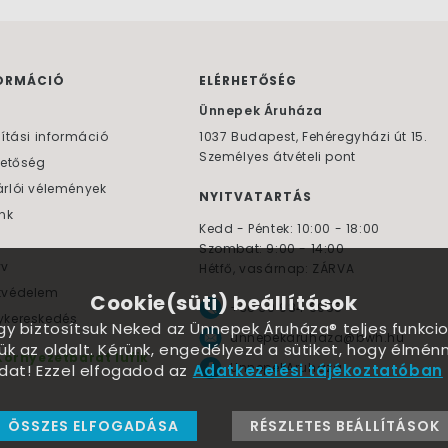
ORMÁCIÓ
ELÉRHETŐSÉG
F
Ünnepek Áruháza
lítási információ
1037
Budapest,
Fehéregyházi út 15.
Személyes átvételi pont
hetőség
rlói vélemények
NYITVATARTÁS
nk
Kedd - Péntek: 10:00 - 18:00
Szombat: 9:00 - 14:00
yv
Hétfő, vasárnap: ZÁRVA
tvédelem
Cookie(süti) beállítások
+36 30 984 6955
kereskedés
ogy biztosítsuk Neked az Ünnepek Áruháza® teljes funkcio
unnepekaruhaza@bwh.hu
ük az oldalt. Kérünk, engedélyezd a sütiket, hogy élmé
Környezetbarát lufik
UnnepekAruhaza
dat! Ezzel elfogadod az
Adatkezelési tájékoztatóban
ÖSSZES ELFOGADÁSA
RÉSZLETES BEÁLLÍTÁSOK