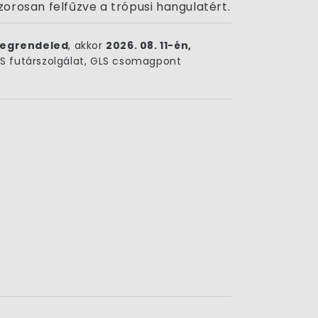
orosan felfűzve a trópusi hangulatért.
egrendeled
, akkor
2026. 08. 11-én,
 futárszolgálat, GLS csomagpont