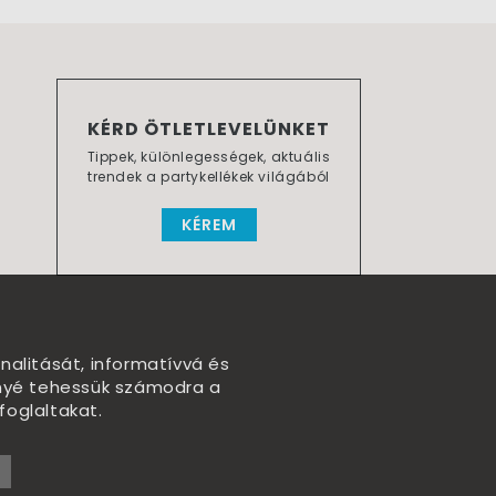
KÉRD ÖTLETLEVELÜNKET
Tippek, különlegességek, aktuális
trendek a partykellékek világából
KÉREM
nalitását, informatívvá és
nnyé tehessük számodra a
foglaltakat.