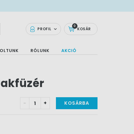
0
PROFIL
KOSÁR
OLTUNK
RÓLUNK
AKCIÓ
yakfüzér
-
+
KOSÁRBA