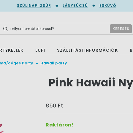
SZÜLINAPI ZSÚR
LÁNYBÚCSÚ
ESKÜVŐ
KERESÉS
RTYKELLÉK
LUFI
SZÁLLÍTÁSI INFORMÁCIÓK
B
éma/céges Party
Hawaii party
Pink Hawaii N
850 Ft
Raktáron!