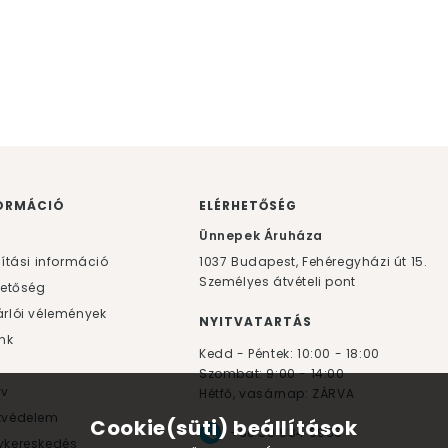
ORMÁCIÓ
ELÉRHETŐSÉG
F
Ünnepek Áruháza
lítási információ
1037
Budapest,
Fehéregyházi út 15.
Személyes átvételi pont
hetőség
rlói vélemények
NYITVATARTÁS
nk
Kedd - Péntek: 10:00 - 18:00
Szombat: 9:00 - 14:00
yv
Hétfő, vasárnap: ZÁRVA
tvédelem
Cookie(süti) beállítások
+36 30 984 6955
kereskedés