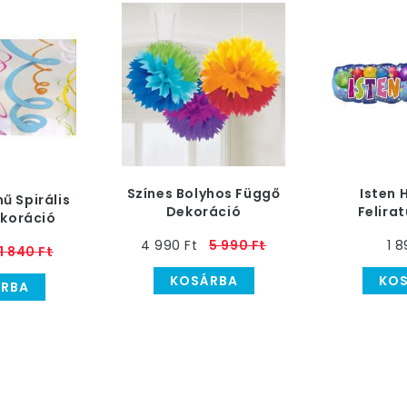
Színes Bolyhos Függő
Isten 
ű Spirális
Dekoráció
Felira
koráció
Dek
4 990 Ft
5 990 Ft
1 8
1 840 Ft
KOSÁRBA
KO
RBA