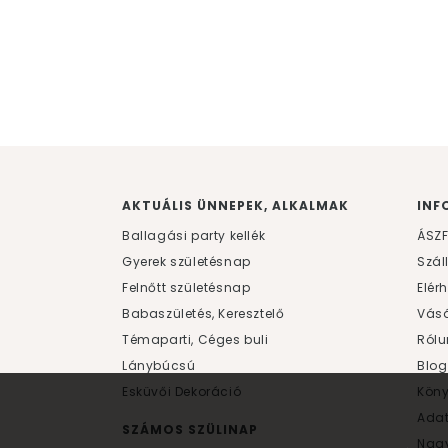
AKTUÁLIS ÜNNEPEK, ALKALMAK
INF
Ballagási party kellék
ÁSZ
Gyerek születésnap
Szál
Felnőtt születésnap
Elér
Babaszületés, Keresztelő
Vásá
Témaparti, Céges buli
Rólu
Lánybúcsú
Blog
Esküvői Dekoráció
Kön
Ada
SZÁMOS SZÜLINAP
Nagy