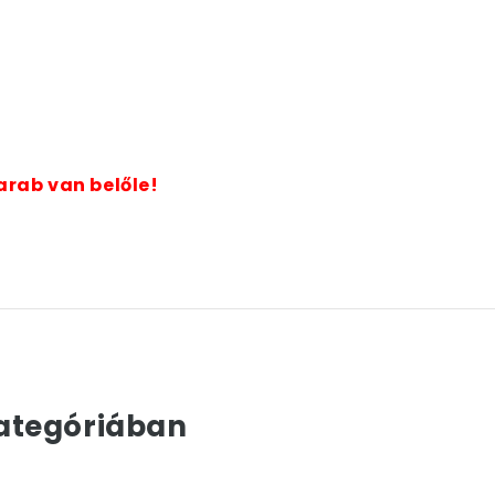
arab van belőle!
ategóriában