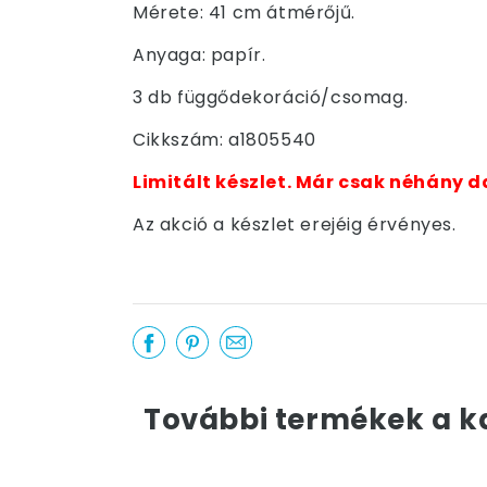
Mérete: 41 cm átmérőjű.
Anyaga: papír.
3 db függődekoráció/csomag.
Cikkszám: a1805540
Limitált készlet. Már csak néhány d
Az akció a készlet erejéig érvényes.
További termékek a k