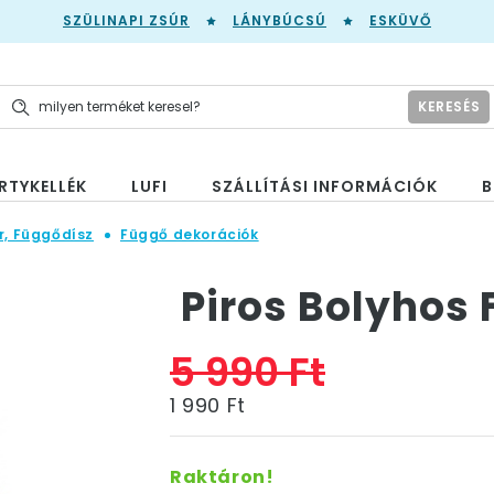
SZÜLINAPI ZSÚR
LÁNYBÚCSÚ
ESKÜVŐ
KERESÉS
RTYKELLÉK
LUFI
SZÁLLÍTÁSI INFORMÁCIÓK
B
r, Függődísz
Függő dekorációk
Piros Bolyhos
5 990 Ft
1 990 Ft
Raktáron!