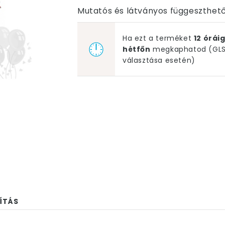
Mutatós és látványos függeszthető
Ha ezt a terméket
12 órá
hétfőn
megkaphatod (GLS 
választása esetén)
ÍTÁS