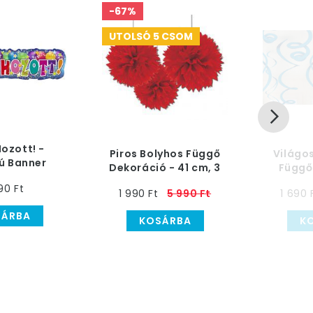
-67%
UTOLSÓ 5 CSOM
Hozott! -
Piros Bolyhos Függő
Világos
tú Banner
Dekoráció - 41 cm, 3
Függő
oráció
db-os
90 Ft
1 990 Ft
5 990 Ft
1 690 
SÁRBA
KOSÁRBA
K