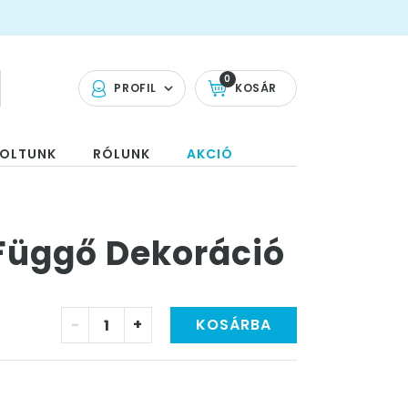
0
PROFIL
KOSÁR
OLTUNK
RÓLUNK
AKCIÓ
 Függő Dekoráció
-
+
KOSÁRBA