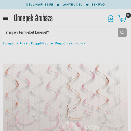
SZÜLINAPI ZSÚR
LÁNYBÚCSÚ
ESKÜVŐ
0
Lampion, Füzér, Függődísz
Függő dekorációk