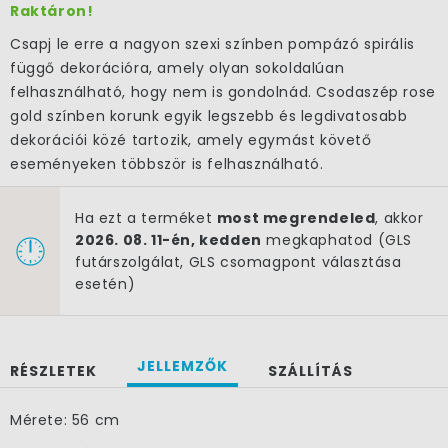
Raktáron!
Csapj le erre a nagyon szexi színben pompázó spirális
függő dekorációra, amely olyan sokoldalúan
felhasználható, hogy nem is gondolnád. Csodaszép rose
gold színben korunk egyik legszebb és legdivatosabb
dekorációi közé tartozik, amely egymást követő
eseményeken többször is felhasználható.
Ha ezt a terméket
most megrendeled
, akkor
2026. 08. 11-én, kedden
megkaphatod (GLS
futárszolgálat, GLS csomagpont választása
esetén)
JELLEMZŐK
RÉSZLETEK
SZÁLLÍTÁS
×
Mérete: 56 cm