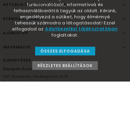
funkcionalitását, informatívvá és
AKTUÁLIS ÜNNEPEK, ALKALMAK
felhasználóbaráttá tegyük az oldalt. Kérünk,
engedélyezd a sütiket, hogy élménnyé
SZÁMOS SZÜLINAP
tehessük számodra a látogatásodat! Ezzel
elfogadod az
Adatkezelési tájékoztatóban
AJÁNLATOK
foglaltakat.
INFORMÁCIÓ
ÖSSZES ELFOGADÁSA
ELÉRHETŐSÉG
RÉSZLETES BEÁLLÍTÁSOK
Ünnepek Áruháza
1037
Budapest,
Fehéregyházi út 15.
Személyes átvételi pont
NYITVATARTÁS
Kedd - Péntek: 10:00 - 18:00
Szombat: 9:00 - 14:00
Hétfő, vasárnap: ZÁRVA
+36 30 984 6955