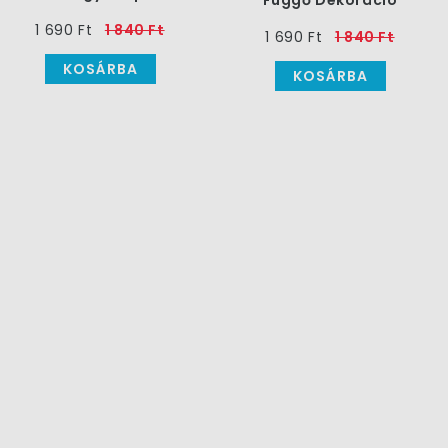
Függő Dekoráció
Függő Dekoráció - 56
1 690 Ft
1 840 Ft
cm, 12 db
1 690 Ft
1 840 Ft
KOSÁRBA
KOSÁRBA