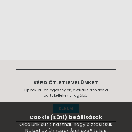
KÉRD ÖTLETLEVELÜNKET
Tippek, különlegességek, aktuális trendek a
partykellékek világából
KÉREM
Cookie(süti) beállítások
Oldalunk sütit használ, hogy biztosítsuk
Neked az Ünnepek Áruháza® teljes