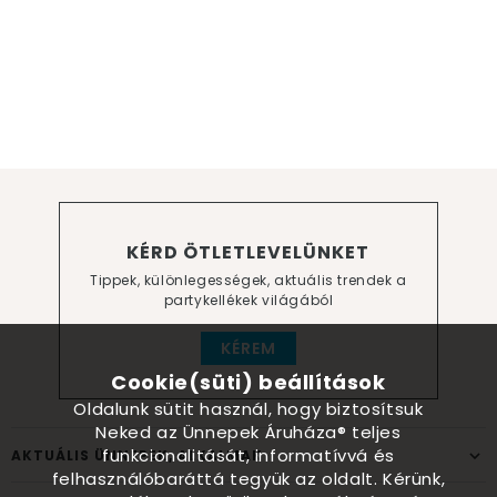
KÉRD ÖTLETLEVELÜNKET
Tippek, különlegességek, aktuális trendek a
partykellékek világából
KÉREM
Cookie(süti) beállítások
Oldalunk sütit használ, hogy biztosítsuk
Neked az Ünnepek Áruháza® teljes
funkcionalitását, informatívvá és
AKTUÁLIS ÜNNEPEK, ALKALMAK
felhasználóbaráttá tegyük az oldalt. Kérünk,