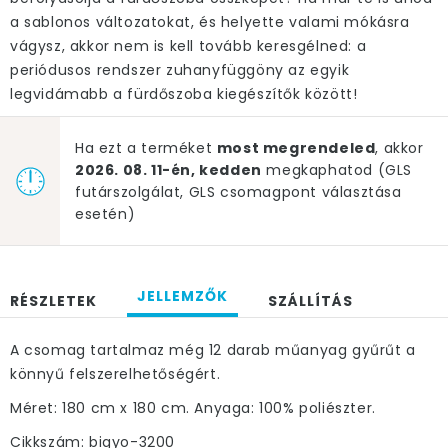
a sablonos változatokat, és helyette valami mókásra
vágysz, akkor nem is kell tovább keresgélned: a
periódusos rendszer zuhanyfüggöny az egyik
legvidámabb a fürdőszoba kiegészítők között!
Ha ezt a terméket
most megrendeled
, akkor
2026. 08. 11-én, kedden
megkaphatod (GLS
futárszolgálat, GLS csomagpont választása
esetén)
JELLEMZŐK
RÉSZLETEK
SZÁLLÍTÁS
A csomag tartalmaz még 12 darab műanyag gyűrűt a
könnyű felszerelhetőségért.
Méret: 180 cm x 180 cm. Anyaga: 100% poliészter.
Cikkszám: bigyo-3200