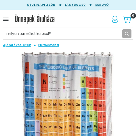
SZÜLINAPI ZSÚR
LÁNYBÚCSÚ
ESKÜVŐ
0
Ajándékötletek
Fürdőszoba