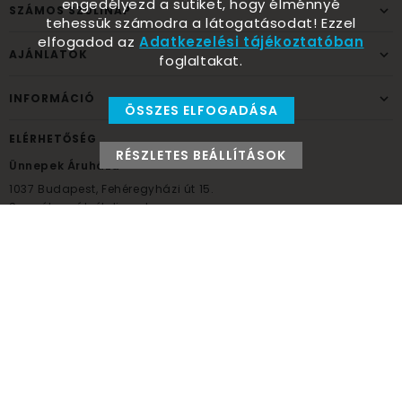
engedélyezd a sütiket, hogy élménnyé
SZÁMOS SZÜLINAP
tehessük számodra a látogatásodat! Ezzel
elfogadod az
Adatkezelési tájékoztatóban
AJÁNLATOK
foglaltakat.
INFORMÁCIÓ
ÖSSZES ELFOGADÁSA
ELÉRHETŐSÉG
RÉSZLETES BEÁLLÍTÁSOK
Ünnepek Áruháza
1037
Budapest,
Fehéregyházi út 15.
Személyes átvételi pont
NYITVATARTÁS
Kedd - Péntek: 10:00 - 18:00
Szombat: 9:00 - 14:00
Hétfő, vasárnap: ZÁRVA
+36 30 984 6955
unnepekaruhaza@bwh.hu
UnnepekAruhaza