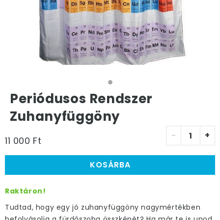
Periódusos Rendszer
Zuhanyfüggöny
-
+
11 000 Ft
KOSÁRBA
Raktáron!
Tudtad, hogy egy jó zuhanyfüggöny nagymértékben
befolyásolja a fürdőszoba összképét? Ha már te is unod