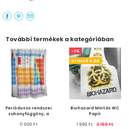
További termékek a kategóriában
-7%
UTOLSÓ 6 DB
Periódusos rendszer
Biohazard Mintás WC
zuhanyfüggöny, a
Papír
zuhanyzó vagy kád
11 000 Ft
1 990 Ft
2 150 Ft
dísze