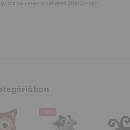
i vagy személyesen átveheted üzletünkben.
ategóriában
-50%