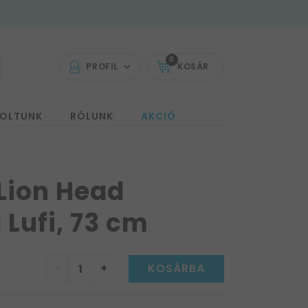
0
PROFIL
KOSÁR
OLTUNK
RÓLUNK
AKCIÓ
 Lion Head
 Lufi, 73 cm
-
+
KOSÁRBA