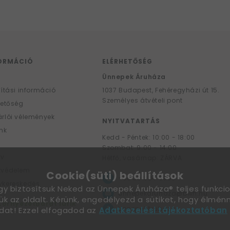
ORMÁCIÓ
ELÉRHETŐSÉG
F
Ünnepek Áruháza
lítási információ
1037
Budapest,
Fehéregyházi út 15.
Személyes átvételi pont
hetőség
rlói vélemények
NYITVATARTÁS
nk
Kedd - Péntek: 10:00 - 18:00
Szombat: 9:00 - 14:00
yv
Hétfő, vasárnap: ZÁRVA
tvédelem
Cookie(süti) beállítások
+36 30 984 6955
kereskedés
ogy biztosítsuk Neked az Ünnepek Áruháza® teljes funkcio
unnepekaruhaza@bwh.hu
ük az oldalt. Kérünk, engedélyezd a sütiket, hogy élmé
Környezetbarát lufik
UnnepekAruhaza
dat! Ezzel elfogadod az
Adatkezelési tájékoztatóban