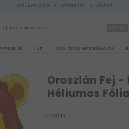
SZÜLINAPI ZSÚR
LÁNYBÚCSÚ
ESKÜVŐ
KERESÉS
RTYKELLÉK
LUFI
SZÁLLÍTÁSI INFORMÁCIÓK
B
k
Oroszlán Fej -
Héliumos Fólia
6 980 Ft