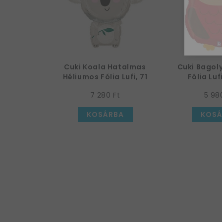
Cuki Koala Hatalmas
Cuki Bagol
Héliumos Fólia Lufi, 71
Fólia Luf
cm
7 280 Ft
5 98
KOSÁRBA
KOSÁ