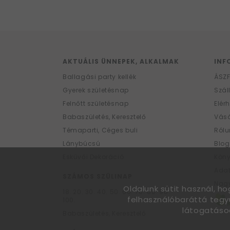
AKTUÁLIS ÜNNEPEK, ALKALMAK
INF
Ballagási party kellék
ÁSZ
Gyerek születésnap
Szál
Felnőtt születésnap
Elér
Babaszületés, Keresztelő
Vásá
Témaparti, Céges buli
Rólu
Lánybúcsú
Blog
Esküvői Dekoráció
Kön
Ada
SZÁMOS SZÜLINAP
Nagy
Oldalunk sütit használ, h
18.
20.
30.
40.
50.
60.
70.
80.
90.
felhasználóbaráttá tegy
100.
látogatáso
Babaszületés, Keresztelő