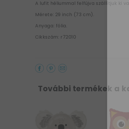
A lufit héliummal felfújva szállítjuk k
Mérete: 29 inch (73 cm).
Anyaga: fólia.
Cikkszám: r72010
További termékek a k
y