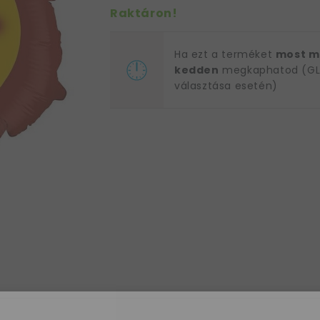
Raktáron!
Ha ezt a terméket
most m
kedden
megkaphatod (GLS
választása esetén)