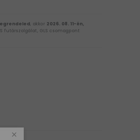
egrendeled
, akkor
2026. 08. 11-én,
 futárszolgálat, GLS csomagpont
×