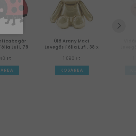
aticabogár
Ülő Arany Maci
Vidá
ólia Lufi, 78
Levegős Fólia Lufi, 38 x
Levegő
cm
42 cm
P
40 Ft
1 690 Ft
1
SÁRBA
KOSÁRBA
K