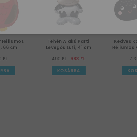
y Héliumos
Tehén Alakú Parti
Kedves K
i, 66 cm
Levegős Lufi, 41 cm
Héliumos F
0 Ft
490 Ft
988 Ft
7 3
RBA
KOSÁRBA
KO