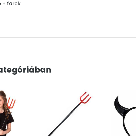
 + farok.
ategóriában