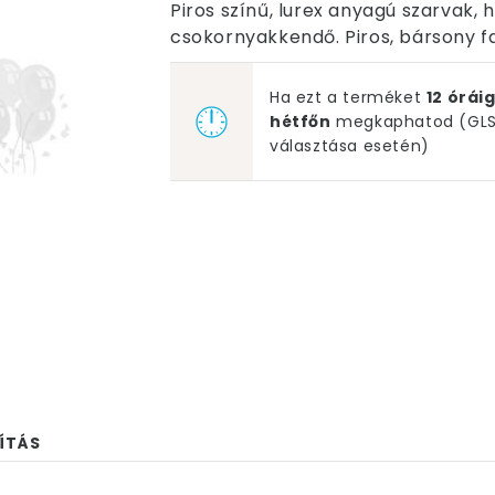
Piros színű, lurex anyagú szarvak, h
csokornyakkendő. Piros, bársony f
Ha ezt a terméket
12 órá
hétfőn
megkaphatod (GLS 
választása esetén)
ÍTÁS