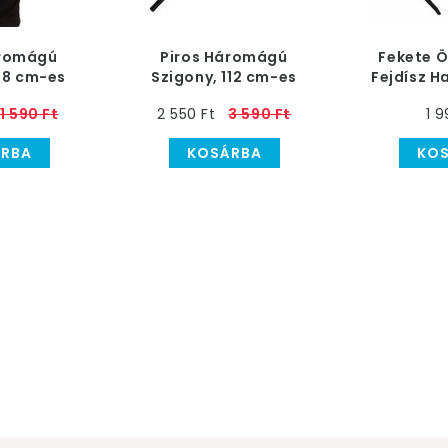
áromágú
Piros Háromágú
Fekete 
58 cm-es
Szigony, 112 cm-es
Fejdísz H
1 590 Ft
2 550 Ft
3 590 Ft
1 9
RBA
KOSÁRBA
KO