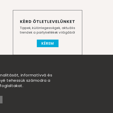
KÉRD ÖTLETLEVELÜNKET
Tippek, különlegességek, aktuális
trendek a partykellékek világából
KÉREM
nalitását, informatívvá és
nnyé tehessük számodra a
foglaltakat.