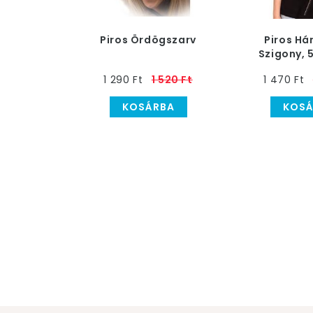
Piros Ördögszarv
Piros H
Szigony, 
1 290 Ft
1 520 Ft
1 470 Ft
KOSÁRBA
KOSÁ