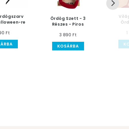
Ördögszarv
Vilá
Ördög Szett - 3
alloween-re
Örd
Részes - Piros
90 Ft
1
3 890 Ft
SÁRBA
K
KOSÁRBA