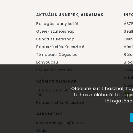
AKTUÁLIS ÜNNEPEK, ALKALMAK
INF
Ballagási party kellék
ÁSZ
Gyerek születésnap
Szál
Felnőtt születésnap
Elér
Babaszületés, Keresztelő
Vásá
Témaparti, Céges buli
Rólu
Lánybúcsú
Blog
Esküvői Dekoráció
Kön
Ada
SZÁMOS SZÜLINAP
Nagy
Oldalunk sütit használ, h
18.
20.
30.
40.
50.
60.
70.
80.
90.
felhasználóbaráttá tegy
100.
látogatáso
Babaszületés, Keresztelő
AJÁNLATOK
Kedvezményes Ajánlatok
Outlet