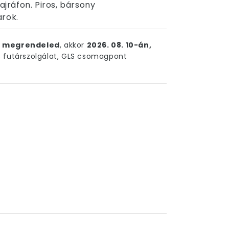
ajráfon. Piros, bársony
arok.
ig megrendeled
, akkor
2026. 08. 10-án,
futárszolgálat, GLS csomagpont