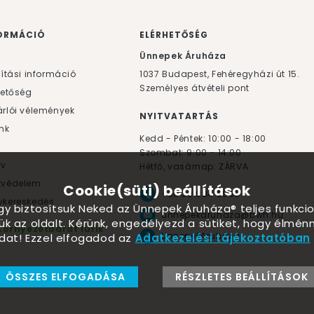
ORMÁCIÓ
ELÉRHETŐSÉG
F
Ünnepek Áruháza
lítási információ
1037
Budapest,
Fehéregyházi út 15.
Személyes átvételi pont
hetőség
rlói vélemények
NYITVATARTÁS
nk
Kedd - Péntek: 10:00 - 18:00
Szombat: 9:00 - 14:00
yv
Hétfő, vasárnap: ZÁRVA
tvédelem
Cookie(süti) beállítások
+36 30 984 6955
kereskedés
ogy biztosítsuk Neked az Ünnepek Áruháza® teljes funkcio
unnepekaruhaza@bwh.hu
ük az oldalt. Kérünk, engedélyezd a sütiket, hogy élmé
Környezetbarát lufik
UnnepekAruhaza
dat! Ezzel elfogadod az
Adatkezelési tájékoztatóban
ÖSSZES ELFOGADÁSA
RÉSZLETES BEÁLLÍTÁSOK