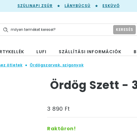
SZÜLINAPI ZSÚR
LÁNYBÚCSÚ
ESKÜVŐ
KERESÉS
RTYKELLÉK
LUFI
SZÁLLÍTÁSI INFORMÁCIÓK
B
mez ötletek
Ördögszarvak, szigonyok
Ördög Szett - 3
3 890 Ft
Raktáron!