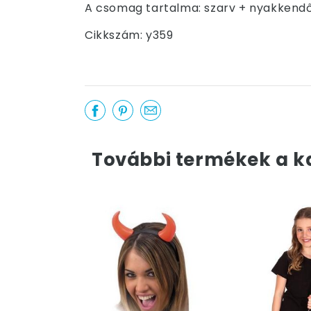
A csomag tartalma: szarv + nyakkendő
Cikkszám: y359
További termékek a k