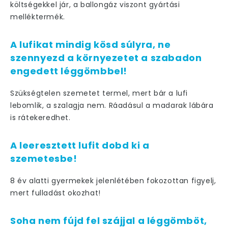
költségekkel jár, a ballongáz viszont gyártási
melléktermék.
A lufikat mindig kösd súlyra, ne
szennyezd a környezetet a szabadon
engedett léggömbbel!
Szükségtelen szemetet termel, mert bár a lufi
lebomlik, a szalagja nem. Ráadásul a madarak lábára
is rátekeredhet.
A leeresztett lufit dobd ki a
szemetesbe!
8 év alatti gyermekek jelenlétében fokozottan figyelj,
mert fulladást okozhat!
Soha nem fújd fel szájjal a léggömböt,