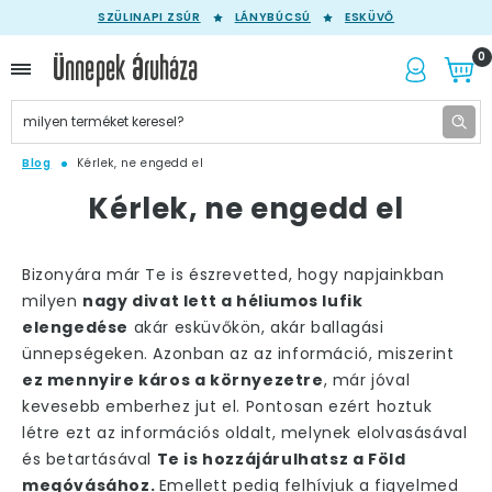
SZÜLINAPI ZSÚR
LÁNYBÚCSÚ
ESKÜVŐ
0
Blog
Kérlek, ne engedd el
Kérlek, ne engedd el
Bizonyára már Te is észrevetted, hogy napjainkban
milyen
nagy divat lett a héliumos lufik
elengedése
akár esküvőkön, akár ballagási
ünnepségeken. Azonban az az információ, miszerint
ez mennyire káros a környezetre
, már jóval
kevesebb emberhez jut el. Pontosan ezért hoztuk
létre ezt az információs oldalt, melynek elolvasásával
és betartásával
Te is hozzájárulhatsz a Föld
megóvásához.
Emellett pedig felhívjuk a figyelmed