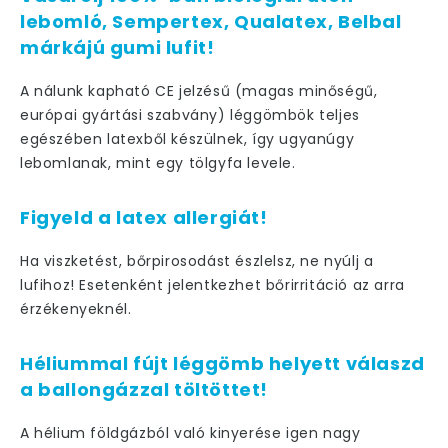
lebomló, Sempertex, Qualatex, Belbal
márkájú gumi lufit!
A nálunk kapható CE jelzésű (magas minőségű,
európai gyártási szabvány) léggömbök teljes
egészében latexből készülnek, így ugyanúgy
lebomlanak, mint egy tölgyfa levele.
Figyeld a latex allergiát!
Ha viszketést, bőrpirosodást észlelsz, ne nyúlj a
lufihoz! Esetenként jelentkezhet bőrirritáció az arra
érzékenyeknél.
Héliummal fújt léggömb helyett válaszd
a ballongázzal töltöttet!
A hélium földgázból való kinyerése igen nagy