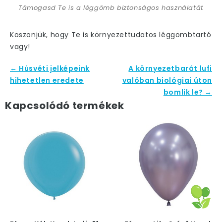
Támogasd Te is a léggömb biztonságos használatát
Köszönjük, hogy Te is környezettudatos léggömbtartó
vagy!
← Húsvéti jelképeink
A környezetbarát lufi
hihetetlen eredete
valóban biológiai úton
bomlik le? →
Kapcsolódó termékek