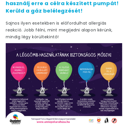
használj erre a célra készített pumpát!
Kerüld a gáz belélegzését!
Sajnos ilyen esetekben is előfordulhat allergiás
reakció. Jobb félni, mint megijedni alapon kérünk,
mindig légy körültekintő!