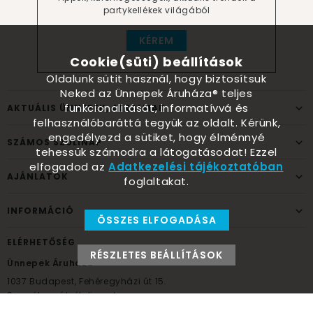
partykellékek világából
KÉREM
Cookie(süti) beállítások
Oldalunk sütit használ, hogy biztosítsuk
Neked az Ünnepek Áruháza® teljes
funkcionalitását, informatívvá és
AKTUÁLIS ÜNNEPEK, ALKALMAK
felhasználóbaráttá tegyük az oldalt. Kérünk,
engedélyezd a sütiket, hogy élménnyé
SZÁMOS SZÜLINAP
tehessük számodra a látogatásodat! Ezzel
elfogadod az
Adatkezelési tájékoztatóban
AJÁNLATOK
foglaltakat.
INFORMÁCIÓ
ÖSSZES ELFOGADÁSA
ELÉRHETŐSÉG
RÉSZLETES BEÁLLÍTÁSOK
Ünnepek Áruháza
1037
Budapest,
Fehéregyházi út 15.
Személyes átvételi pont