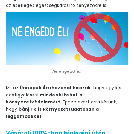
az esetleges egészségkárosító tényezőkre is.
Ne engedd el!
Mi, az
Ünnepek Áruházánál
hisszük
, hogy egy kis
odafigyeléssel
mindenki tehet
a
környezetvédelemért
. Éppen ezért arra kérünk,
hogy
bánj Te is környezettudatosan a
léggömbökkel!
Vásárolj 100%-ban biológiai útón