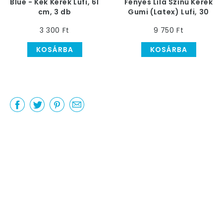
Blue - Kék Kerek Lufi, 61
Fényes Lila Színű Kerek
cm, 3 db
Gumi (Latex) Lufi, 30
cm, 50 db
3 300 Ft
9 750 Ft
KOSÁRBA
KOSÁRBA