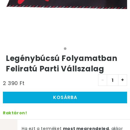
Legénybúcsú Folyamatban
Feliratú Parti Vállszalag
-
+
2 390 Ft
KOSÁRBA
Raktáron!
Ha ezt a terméket
most megrendeled
, akkor