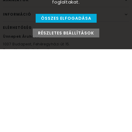
foglaltakat.
INFORMÁCIÓ
ÖSSZES ELFOGADÁSA
ELÉRHETŐSÉG
RÉSZLETES BEÁLLÍTÁSOK
Ünnepek Áruháza
1037
Budapest,
Fehéregyházi út 15.
Személyes átvételi pont
NYITVATARTÁS
Kedd - Péntek: 10:00 - 18:00
Szombat: 9:00 - 14:00
Hétfő, vasárnap: ZÁRVA
+36 30 984 6955
unnepekaruhaza@bwh.hu
UnnepekAruhaza