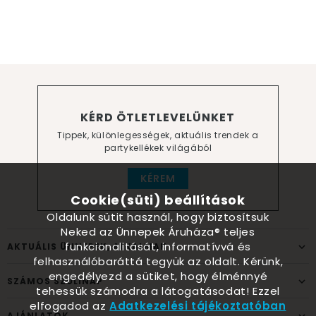
KÉRD ÖTLETLEVELÜNKET
Tippek, különlegességek, aktuális trendek a
partykellékek világából
KÉREM
Cookie(süti) beállítások
Oldalunk sütit használ, hogy biztosítsuk
Neked az Ünnepek Áruháza® teljes
funkcionalitását, informatívvá és
AKTUÁLIS ÜNNEPEK, ALKALMAK
felhasználóbaráttá tegyük az oldalt. Kérünk,
engedélyezd a sütiket, hogy élménnyé
SZÁMOS SZÜLINAP
tehessük számodra a látogatásodat! Ezzel
elfogadod az
Adatkezelési tájékoztatóban
AJÁNLATOK