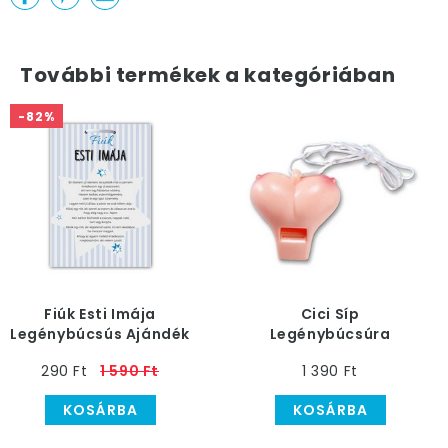
További termékek a kategóriában
-82%
Fiúk Esti Imája
Cici Síp
Legénybúcsús Ajándék
Legénybúcsúra
Tábla
290 Ft
1 590 Ft
1 390 Ft
KOSÁRBA
KOSÁRBA