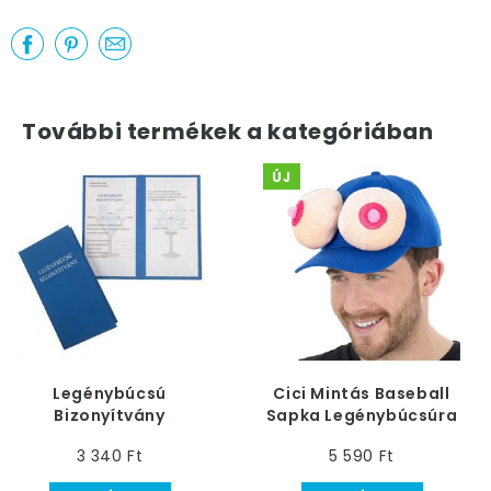
További termékek a kategóriában
ÚJ
Legénybúcsú
Cici Mintás Baseball
Bizonyítvány
Sapka Legénybúcsúra
3 340 Ft
5 590 Ft