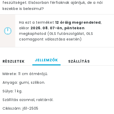
feszültséget. Elsősorban férfiaknak ajánljuk, de a női
kezekbe is belesimul?
Ha ezt a terméket
12 óráig megrendeled
,
akkor
2026. 08. 07-én, pénteken
megkaphatod (GLS futárszolgálat, GLS
csomagpont választása esetén)
JELLEMZŐK
RÉSZLETEK
SZÁLLÍTÁS
Mérete: 11 cm átmérőjű.
Anyaga: gumi, szilikon.
Súlya: 1 kg.
Szállítás azonnal, raktárról.
Cikkszám: j61-2505