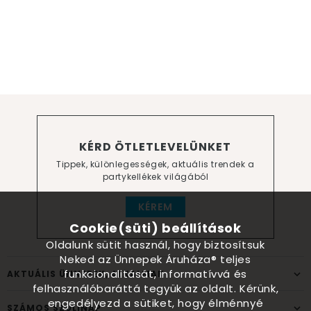
KÉRD ÖTLETLEVELÜNKET
Tippek, különlegességek, aktuális trendek a
partykellékek világából
KÉREM
Cookie(süti) beállítások
Oldalunk sütit használ, hogy biztosítsuk
Neked az Ünnepek Áruháza® teljes
funkcionalitását, informatívvá és
AKTUÁLIS ÜNNEPEK, ALKALMAK
felhasználóbaráttá tegyük az oldalt. Kérünk,
engedélyezd a sütiket, hogy élménnyé
SZÁMOS SZÜLINAP