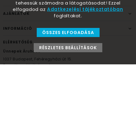
tehessük számodra a látogatásodat! Ezzel
elfogadod az
Adatkezelési tájékoztatóban
AJÁNLATOK
foglaltakat.
INFORMÁCIÓ
ÖSSZES ELFOGADÁSA
ELÉRHETŐSÉG
RÉSZLETES BEÁLLÍTÁSOK
Ünnepek Áruháza
1037
Budapest,
Fehéregyházi út 15.
Személyes átvételi pont
NYITVATARTÁS
Kedd - Péntek: 10:00 - 18:00
Szombat: 9:00 - 14:00
Hétfő, vasárnap: ZÁRVA
+36 30 984 6955
unnepekaruhaza@bwh.hu
UnnepekAruhaza