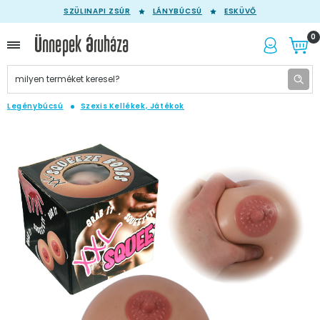
SZÜLINAPI ZSÚR
LÁNYBÚCSÚ
ESKÜVŐ
0
Legénybúcsú
Szexis Kellékek, Játékok