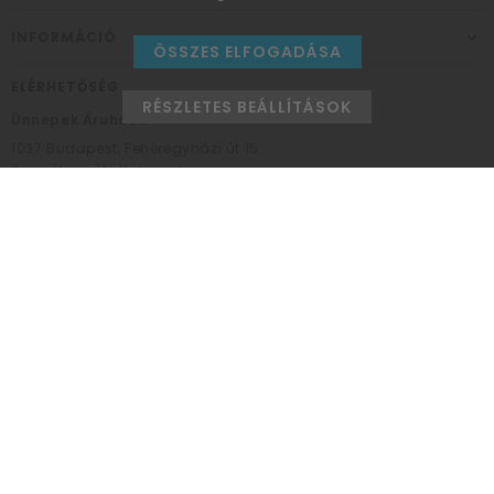
INFORMÁCIÓ
ÖSSZES ELFOGADÁSA
ELÉRHETŐSÉG
RÉSZLETES BEÁLLÍTÁSOK
Ünnepek Áruháza
1037
Budapest,
Fehéregyházi út 15.
Személyes átvételi pont
NYITVATARTÁS
Kedd - Péntek: 10:00 - 18:00
Szombat: 9:00 - 14:00
Hétfő, vasárnap: ZÁRVA
+36 30 984 6955
unnepekaruhaza@bwh.hu
UnnepekAruhaza
Ünnepek Áruháza © a partikellék specialista