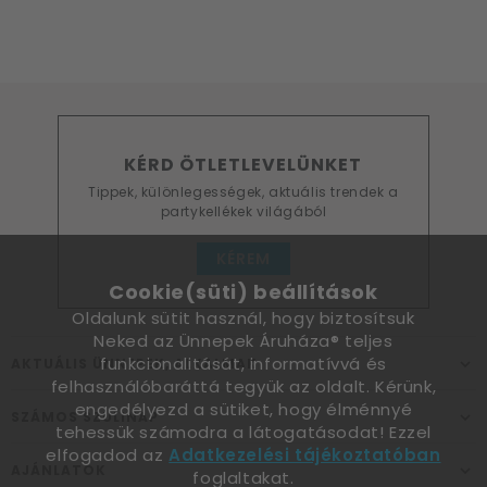
KÉRD ÖTLETLEVELÜNKET
Tippek, különlegességek, aktuális trendek a
partykellékek világából
KÉREM
Cookie(süti) beállítások
Oldalunk sütit használ, hogy biztosítsuk
Neked az Ünnepek Áruháza® teljes
funkcionalitását, informatívvá és
AKTUÁLIS ÜNNEPEK, ALKALMAK
felhasználóbaráttá tegyük az oldalt. Kérünk,
engedélyezd a sütiket, hogy élménnyé
SZÁMOS SZÜLINAP
tehessük számodra a látogatásodat! Ezzel
elfogadod az
Adatkezelési tájékoztatóban
AJÁNLATOK
foglaltakat.