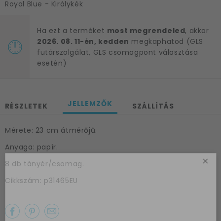
Royal Blue - Királykék
Ha ezt a terméket
most megrendeled
, akkor
2026. 08. 11-én, kedden
megkaphatod (GLS
futárszolgálat, GLS csomagpont választása
esetén)
JELLEMZŐK
RÉSZLETEK
SZÁLLÍTÁS
Mérete: 23 cm átmérőjű.
Anyaga: papír.
×
8 db tányér/csomag.
Cikkszám: p31465EU