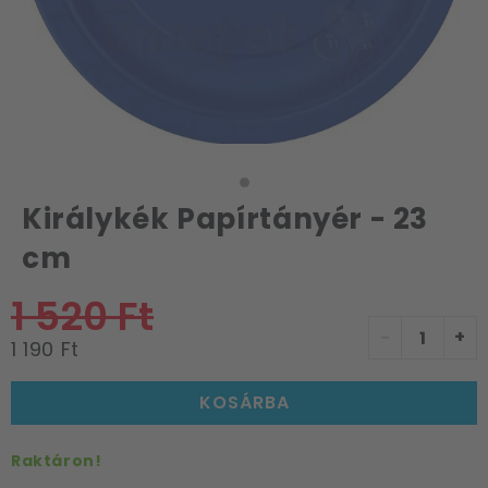
Királykék Papírtányér - 23
cm
1 520 Ft
-
+
1 190 Ft
KOSÁRBA
Raktáron!