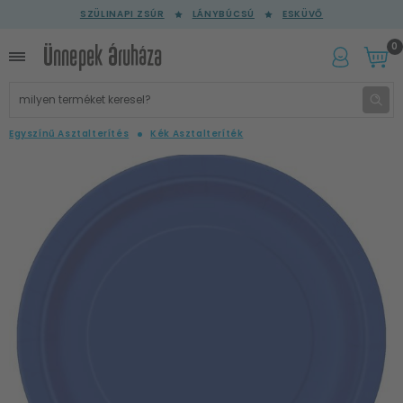
SZÜLINAPI ZSÚR
LÁNYBÚCSÚ
ESKÜVŐ
0
Egyszínű Asztalterítés
Kék Asztalteríték