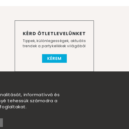
KÉRD ÖTLETLEVELÜNKET
Tippek, különlegességek, aktuális
trendek a partykellékek világából
KÉREM
nalitását, informatívvá és
nnyé tehessük számodra a
foglaltakat.