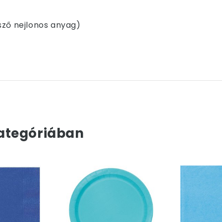
sző nejlonos anyag)
ategóriában