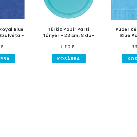
 Royal Blue
Türkiz Papír Parti
Púder Ké
 Szalvéta -
Tányér - 23 cm, 8 db-
Blue Pa
b-os
os
Szalvéta
 Ft
1 190 Ft
99
RBA
KOSÁRBA
KO