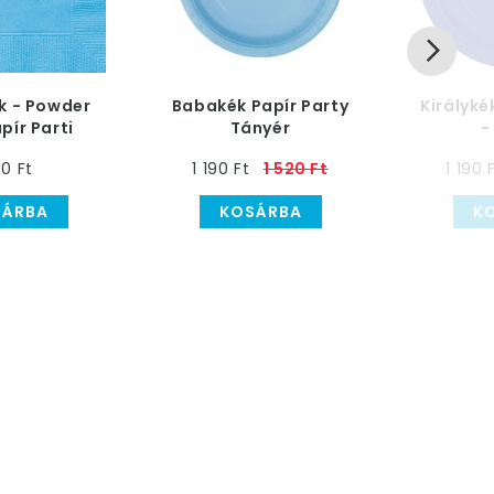
k - Powder
Babakék Papír Party
Királyké
pír Parti
Tányér
-
 - 20 db-os
0 Ft
1 190 Ft
1 520 Ft
1 190 
SÁRBA
KOSÁRBA
K