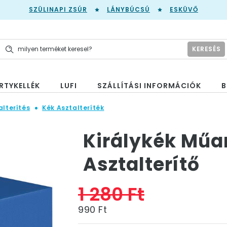
SZÜLINAPI ZSÚR
LÁNYBÚCSÚ
ESKÜVŐ
KERESÉS
RTYKELLÉK
LUFI
SZÁLLÍTÁSI INFORMÁCIÓK
B
alterítés
Kék Asztalteríték
Királykék Mű
Asztalterítő
1 280 Ft
990 Ft