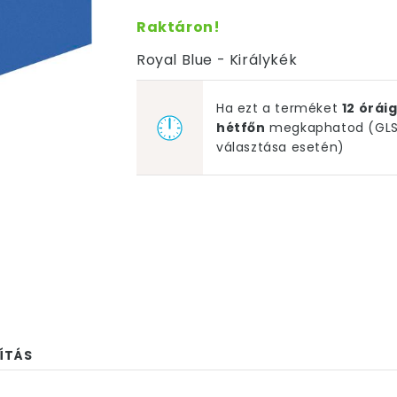
Raktáron!
Royal Blue - Királykék
Ha ezt a terméket
12 órá
hétfőn
megkaphatod (GLS 
választása esetén)
ÍTÁS