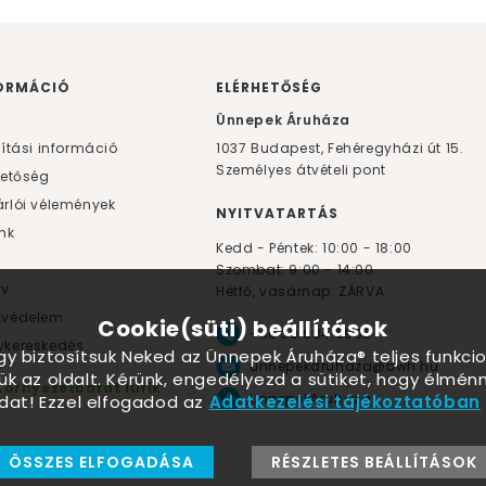
ORMÁCIÓ
ELÉRHETŐSÉG
F
Ünnepek Áruháza
lítási információ
1037
Budapest,
Fehéregyházi út 15.
Személyes átvételi pont
hetőség
rlói vélemények
NYITVATARTÁS
nk
Kedd - Péntek: 10:00 - 18:00
Szombat: 9:00 - 14:00
yv
Hétfő, vasárnap: ZÁRVA
tvédelem
Cookie(süti) beállítások
+36 30 984 6955
kereskedés
ogy biztosítsuk Neked az Ünnepek Áruháza® teljes funkcio
unnepekaruhaza@bwh.hu
ük az oldalt. Kérünk, engedélyezd a sütiket, hogy élmé
Környezetbarát lufik
UnnepekAruhaza
dat! Ezzel elfogadod az
Adatkezelési tájékoztatóban
ÖSSZES ELFOGADÁSA
RÉSZLETES BEÁLLÍTÁSOK