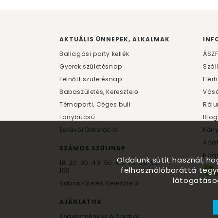
AKTUÁLIS ÜNNEPEK, ALKALMAK
INF
Ballagási party kellék
ÁSZ
Gyerek születésnap
Szál
Felnőtt születésnap
Elér
Babaszületés, Keresztelő
Vásá
Témaparti, Céges buli
Rólu
Lánybúcsú
Blog
Esküvői Dekoráció
Kön
Ada
SZÁMOS SZÜLINAP
Nagy
Oldalunk sütit használ, h
18.
20.
30.
40.
50.
60.
70.
80.
90.
felhasználóbaráttá tegy
100.
látogatáso
Babaszületés, Keresztelő
AJÁNLATOK
Kedvezményes Ajánlatok