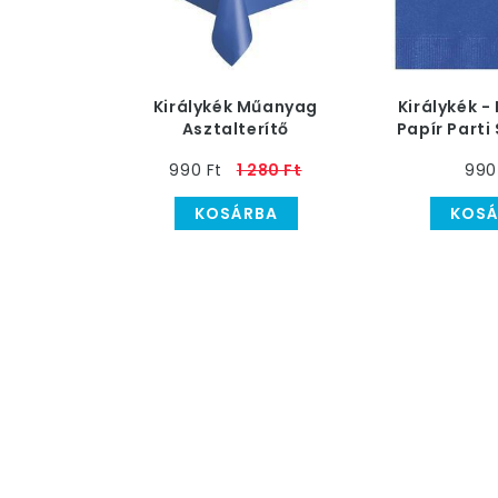
Királykék Műanyag
Királykék -
Asztalterítő
Papír Parti
20 d
990 Ft
1 280 Ft
990
KOSÁRBA
KOSÁ