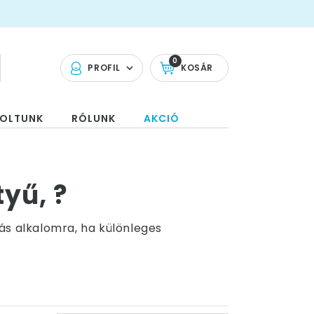
0
PROFIL
KOSÁR
OLTUNK
RÓLUNK
AKCIÓ
yű, ?
ás alkalomra, ha különleges
lunk mindenféle kesztyűt megtalálsz!
s díszítő kiegészítője a ruházatnak.
egyen az piros, fekete vagy fehér -