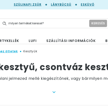
SZÜLINAPI ZSÚR
LÁNYBÚCSÚ
ESKÜVŐ
KERESÉS
RTYKELLÉK
LUFI
SZÁLLÍTÁSI INFORMÁCIÓK
B
mez ötletek
Kesztyűk
kesztyű, csontváz keszt
lani jelmezed mellé kiegészítőnek, vagy bármilyen m
esküvőről, egy retro vagy épp halloween partyról, ná
tökéletes választás. Az elegáns fehér kesztyű mindig i
hoz, emlékbe is el lehet tenni. Egy hosszú kesztyű - l