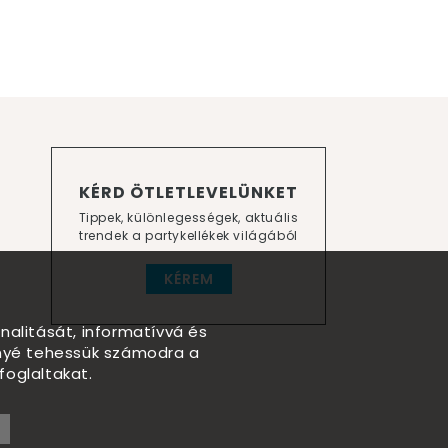
KÉRD ÖTLETLEVELÜNKET
Tippek, különlegességek, aktuális
trendek a partykellékek világából
KÉREM
nalitását, informatívvá és
nnyé tehessük számodra a
foglaltakat.