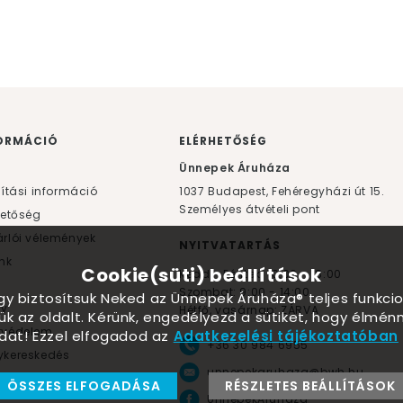
ORMÁCIÓ
ELÉRHETŐSÉG
F
Ünnepek Áruháza
lítási információ
1037
Budapest,
Fehéregyházi út 15.
Személyes átvételi pont
hetőség
rlói vélemények
NYITVATARTÁS
nk
Cookie(süti) beállítások
Kedd - Péntek: 10:00 - 18:00
Szombat: 9:00 - 14:00
ogy biztosítsuk Neked az Ünnepek Áruháza® teljes funkcio
yv
Hétfő, vasárnap: ZÁRVA
ük az oldalt. Kérünk, engedélyezd a sütiket, hogy élmé
tvédelem
dat! Ezzel elfogadod az
Adatkezelési tájékoztatóban
+36 30 984 6955
kereskedés
unnepekaruhaza@bwh.hu
ÖSSZES ELFOGADÁSA
RÉSZLETES BEÁLLÍTÁSOK
Környezetbarát lufik
UnnepekAruhaza