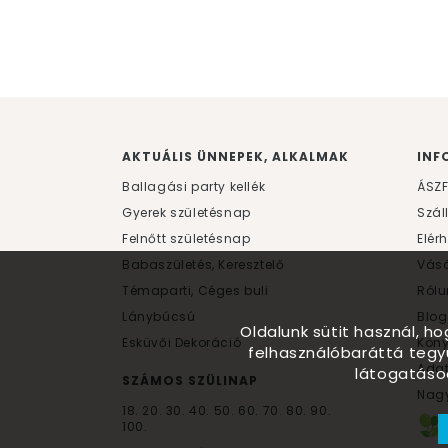
AKTUÁLIS ÜNNEPEK, ALKALMAK
INF
Ballagási party kellék
ÁSZ
Gyerek születésnap
Szál
Felnőtt születésnap
Elér
Babaszületés, Keresztelő
Vásá
Témaparti, Céges buli
Rólu
Lánybúcsú
Blog
Oldalunk sütit használ, h
Esküvői Dekoráció
Kön
felhasználóbaráttá tegy
Ada
látogatáso
SZÁMOS SZÜLINAP
Nagy
18.
20.
30.
40.
50.
60.
70.
80.
90.
100.