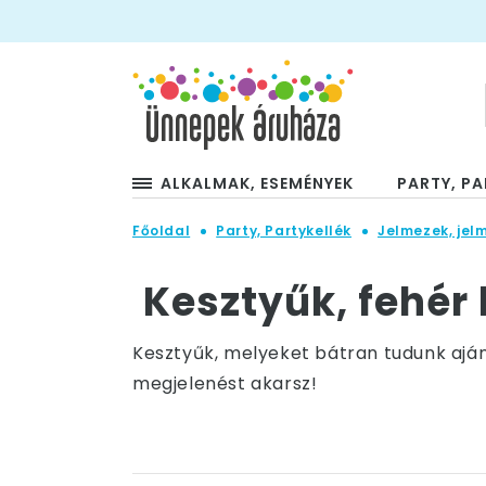
ALKALMAK, ESEMÉNYEK
PARTY, PA
Főoldal
Party, Partykellék
Jelmezek, jel
Kesztyűk, fehér 
Kesztyűk, melyeket bátran tudunk aján
megjelenést akarsz!
Legyen szó akár egy diplomaosztóról, 
Diplomaosztóra rövid, fehér kesztyű a 
Fehér kesztyű illik a menyasszonyi ruhá