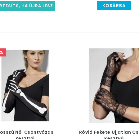
KOSÁRBA
RTESÍTS, HA ÚJRA LESZ
%
osszú Női Csontvázas
Rövid Fekete Ujjatlan Cs
Kesztyű
Kesztyű