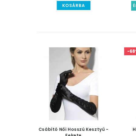
KOSÁRBA
É
-68
Csábító Női Hosszú Kesztyű -
H
Fekete