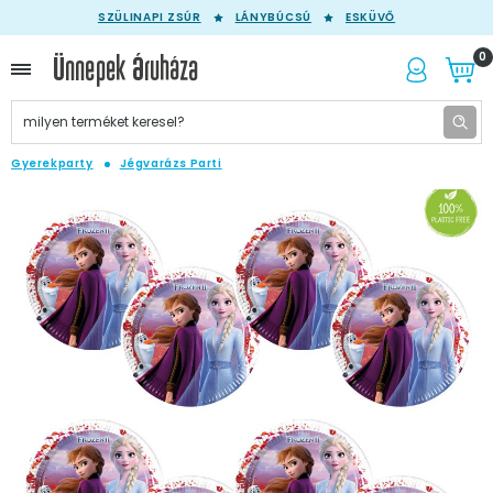
SZÜLINAPI ZSÚR
LÁNYBÚCSÚ
ESKÜVŐ
0
Gyerekparty
Jégvarázs Parti