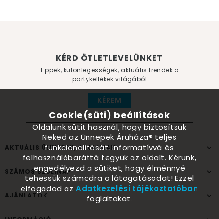
KÉRD ÖTLETLEVELÜNKET
Tippek, különlegességek, aktuális trendek a
partykellékek világából
KÉREM
Cookie(süti) beállítások
Oldalunk sütit használ, hogy biztosítsuk
Neked az Ünnepek Áruháza® teljes
funkcionalitását, informatívvá és
AKTUÁLIS ÜNNEPEK, ALKALMAK
felhasználóbaráttá tegyük az oldalt. Kérünk,
engedélyezd a sütiket, hogy élménnyé
SZÁMOS SZÜLINAP
tehessük számodra a látogatásodat! Ezzel
elfogadod az
Adatkezelési tájékoztatóban
AJÁNLATOK
foglaltakat.