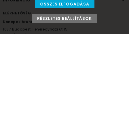
INFORMÁCIÓ
ÖSSZES ELFOGADÁSA
ELÉRHETŐSÉG
RÉSZLETES BEÁLLÍTÁSOK
Ünnepek Áruháza
1037
Budapest,
Fehéregyházi út 15.
Személyes átvételi pont
NYITVATARTÁS
Kedd - Péntek: 10:00 - 18:00
Szombat: 9:00 - 14:00
Hétfő, vasárnap: ZÁRVA
+36 30 984 6955
unnepekaruhaza@bwh.hu
UnnepekAruhaza
Ünnepek Áruháza © a partikellék specialista