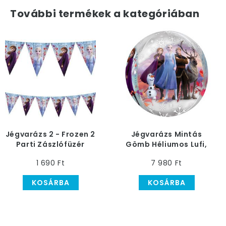
További termékek a kategóriában
Jégvarázs 2 - Frozen 2
Jégvarázs Mintás
Parti Zászlófüzér
Gömb Héliumos Lufi,
40 cm
1 690 Ft
7 980 Ft
KOSÁRBA
KOSÁRBA