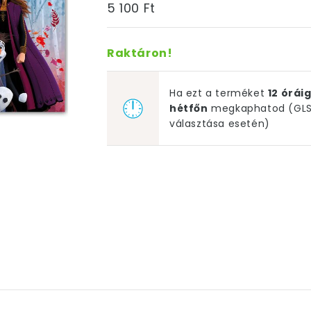
5 100 Ft
Raktáron!
Ha ezt a terméket
12 órá
hétfőn
megkaphatod (GLS 
választása esetén)