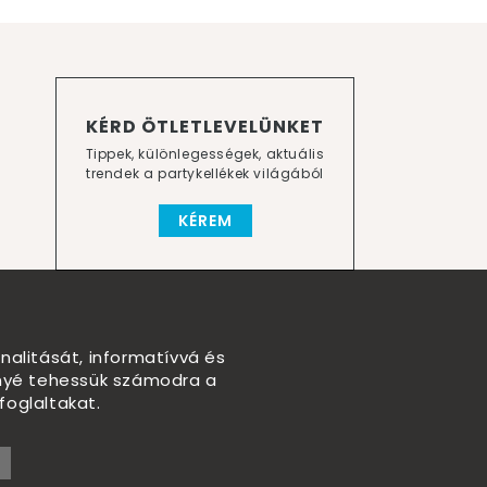
KÉRD ÖTLETLEVELÜNKET
Tippek, különlegességek, aktuális
trendek a partykellékek világából
KÉREM
nalitását, informatívvá és
nnyé tehessük számodra a
foglaltakat.