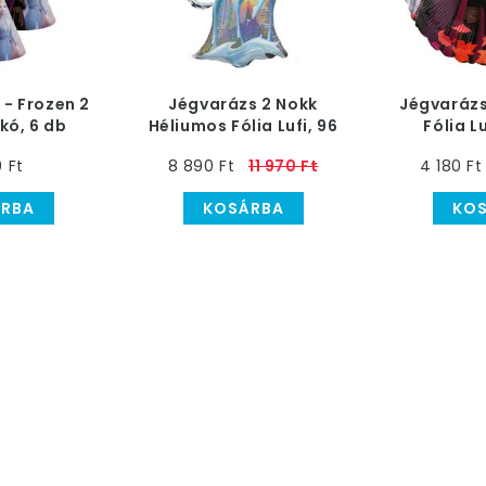
 - Frozen 2
Jégvarázs 2 Nokk
Jégvarázs
kó, 6 db
Héliumos Fólia Lufi, 96
Fólia L
cm
0 Ft
8 890 Ft
11 970 Ft
4 180 Ft
RBA
KOSÁRBA
KO