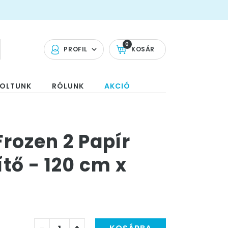
0
PROFIL
KOSÁR
OLTUNK
RÓLUNK
AKCIÓ
Frozen 2 Papír
ítő - 120 cm x