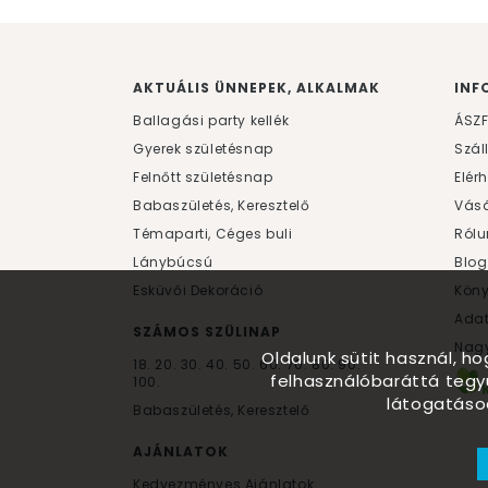
AKTUÁLIS ÜNNEPEK, ALKALMAK
INF
Ballagási party kellék
ÁSZ
Gyerek születésnap
Szál
Felnőtt születésnap
Elér
Babaszületés, Keresztelő
Vásá
Témaparti, Céges buli
Rólu
Lánybúcsú
Blog
Esküvői Dekoráció
Kön
Ada
SZÁMOS SZÜLINAP
Nagy
Oldalunk sütit használ, h
18.
20.
30.
40.
50.
60.
70.
80.
90.
felhasználóbaráttá tegy
100.
látogatáso
Babaszületés, Keresztelő
AJÁNLATOK
Kedvezményes Ajánlatok