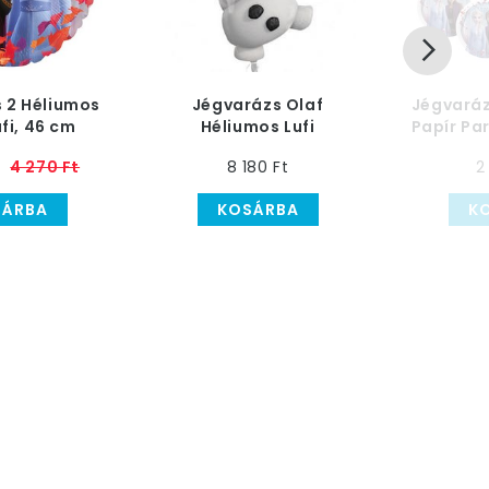
 2 Héliumos
Jégvarázs Olaf
Jégvaráz
ufi, 46 cm
Héliumos Lufi
Papír Par
c
4 270 Ft
8 180 Ft
2
SÁRBA
KOSÁRBA
K