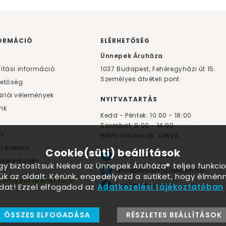
ORMÁCIÓ
ELÉRHETŐSÉG
F
Ünnepek Áruháza
lítási információ
1037
Budapest,
Fehéregyházi út 15.
Személyes átvételi pont
hetőség
rlói vélemények
NYITVATARTÁS
nk
Kedd - Péntek: 10:00 - 18:00
Szombat: 9:00 - 14:00
yv
Hétfő, vasárnap: ZÁRVA
tvédelem
Cookie(süti) beállítások
+36 30 984 6955
kereskedés
ogy biztosítsuk Neked az Ünnepek Áruháza® teljes funkcio
unnepekaruhaza@bwh.hu
ük az oldalt. Kérünk, engedélyezd a sütiket, hogy élmé
Környezetbarát lufik
UnnepekAruhaza
dat! Ezzel elfogadod az
Adatkezelési tájékoztatóban
ÖSSZES ELFOGADÁSA
RÉSZLETES BEÁLLÍTÁSOK