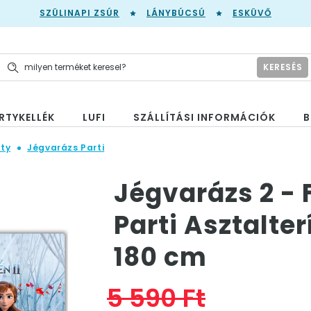
SZÜLINAPI ZSÚR
LÁNYBÚCSÚ
ESKÜVŐ
KERESÉS
RTYKELLÉK
LUFI
SZÁLLÍTÁSI INFORMÁCIÓK
B
ty
Jégvarázs Parti
Jégvarázs 2 - 
Parti Asztalter
180 cm
5 590 Ft