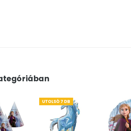
ategóriában
UTOLSÓ 7 DB