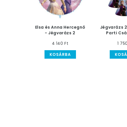
Elsa és Anna Hercegnő
Jégvarázs 2
- Jégvarázs 2
Parti Csá
Héliumos Fólia Lufi
4 140 Ft
1 75
KOSÁRBA
KOSÁ