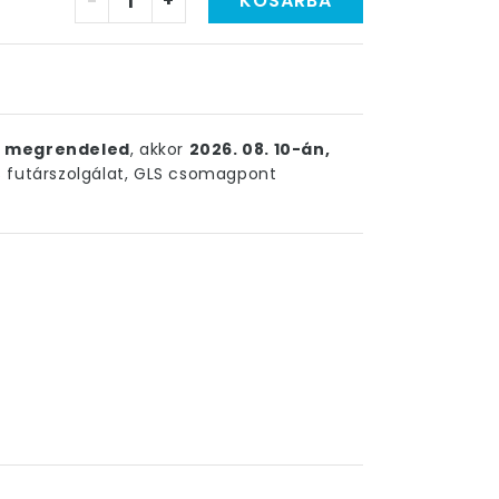
-
+
KOSÁRBA
ig megrendeled
, akkor
2026. 08. 10-án,
futárszolgálat, GLS csomagpont