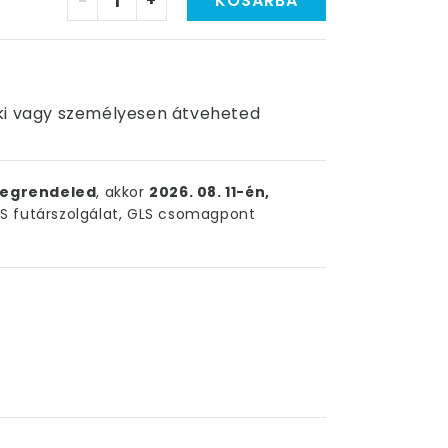
-
+
KOSÁRBA
uk ki vagy személyesen átveheted
egrendeled
, akkor
2026. 08. 11-én,
 futárszolgálat, GLS csomagpont