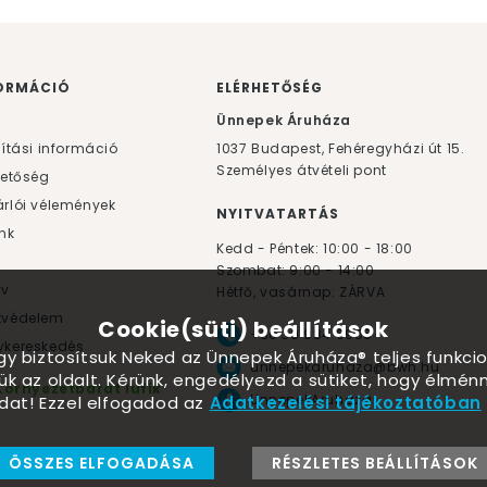
ORMÁCIÓ
ELÉRHETŐSÉG
F
Ünnepek Áruháza
lítási információ
1037
Budapest,
Fehéregyházi út 15.
Személyes átvételi pont
hetőség
rlói vélemények
NYITVATARTÁS
nk
Kedd - Péntek: 10:00 - 18:00
Szombat: 9:00 - 14:00
yv
Hétfő, vasárnap: ZÁRVA
tvédelem
Cookie(süti) beállítások
+36 30 984 6955
kereskedés
ogy biztosítsuk Neked az Ünnepek Áruháza® teljes funkcio
unnepekaruhaza@bwh.hu
ük az oldalt. Kérünk, engedélyezd a sütiket, hogy élmé
Környezetbarát lufik
UnnepekAruhaza
dat! Ezzel elfogadod az
Adatkezelési tájékoztatóban
ÖSSZES ELFOGADÁSA
RÉSZLETES BEÁLLÍTÁSOK