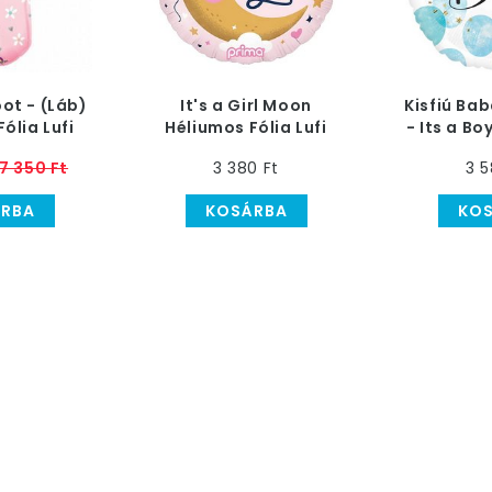
Foot - (Láb)
It's a Girl Moon
Kisfiú Ba
ólia Lufi
Héliumos Fólia Lufi
- Its a Bo
letésre
Babaszületésre, 46
Kék Fólia
7 350 Ft
3 380 Ft
3 5
cm
RBA
KOSÁRBA
KO