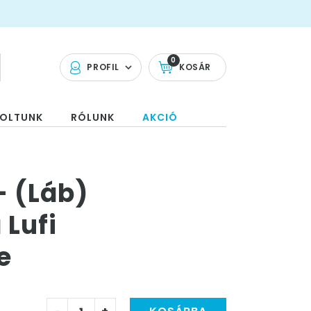
0
PROFIL
KOSÁR
OLTUNK
RÓLUNK
AKCIÓ
 - (Láb)
 Lufi
e