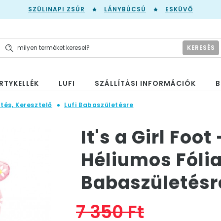
SZÜLINAPI ZSÚR
LÁNYBÚCSÚ
ESKÜVŐ
KERESÉS
RTYKELLÉK
LUFI
SZÁLLÍTÁSI INFORMÁCIÓK
B
tés, Keresztelő
Lufi Babaszületésre
It's a Girl Foot
Héliumos Fólia
Babaszületésr
7 350 Ft