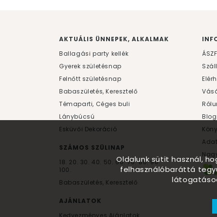
AKTUÁLIS ÜNNEPEK, ALKALMAK
INF
Ballagási party kellék
ÁSZ
Gyerek születésnap
Szál
Felnőtt születésnap
Elér
Babaszületés, Keresztelő
Vásá
Témaparti, Céges buli
Rólu
Lánybúcsú
Blog
Esküvői Dekoráció
Kön
Ada
SZÁMOS SZÜLINAP
Nagy
Oldalunk sütit használ, h
18.
20.
30.
40.
50.
60.
70.
80.
90.
felhasználóbaráttá tegy
100.
látogatáso
Babaszületés, Keresztelő
AJÁNLATOK
Kedvezményes Ajánlatok