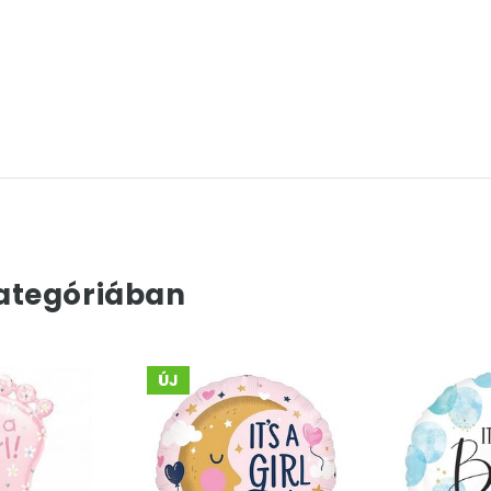
ategóriában
ÚJ