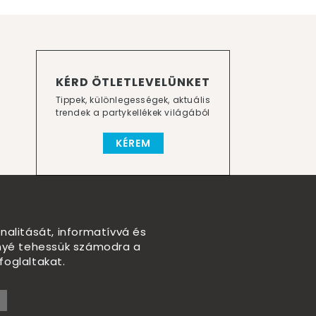
KÉRD ÖTLETLEVELÜNKET
Tippek, különlegességek, aktuális
trendek a partykellékek világából
KÉREM
nalitását, informatívvá és
nnyé tehessük számodra a
foglaltakat.