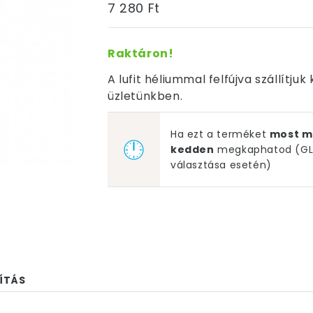
7 280 Ft
Raktáron!
A lufit héliummal felfújva szállítj
üzletünkben.
Ha ezt a terméket
most m
kedden
megkaphatod (GLS
választása esetén)
ÍTÁS