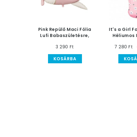
Pink Repülő Maci Fólia
It's a Girl 
Lufi Babaszületésre,
Héliumos F
94 cm
Babaszü
3 290 Ft
7 280 Ft
KOSÁRBA
KOSÁ