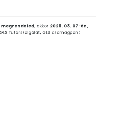
ig megrendeled
, akkor
2026. 08. 07-én,
LS futárszolgálat, GLS csomagpont