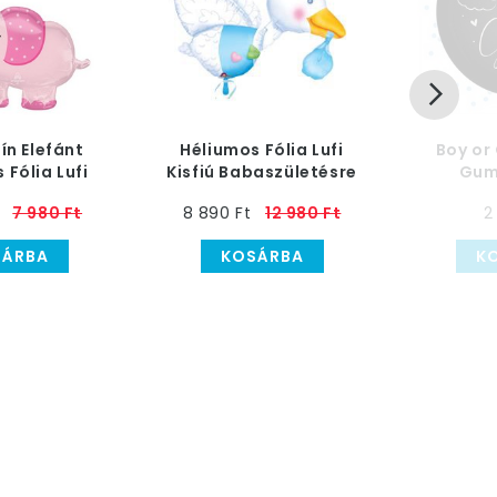
ín Elefánt
Héliumos Fólia Lufi
Boy or 
 Fólia Lufi
Kisfiú Babaszületésre
Gumi
ületésre
- Gólya, Super Shape
Konfet
7 980 Ft
8 890 Ft
12 980 Ft
2
Babavár
SÁRBA
KOSÁRBA
K