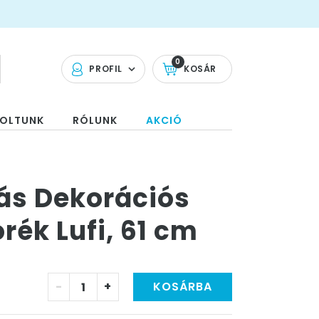
0
PROFIL
KOSÁR
OLTUNK
RÓLUNK
AKCIÓ
ás Dekorációs
ék Lufi, 61 cm
-
+
KOSÁRBA