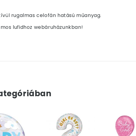
kívül rugalmas celofán hatású műanyag.
iumos lufidhoz webáruházunkban!
ategóriában