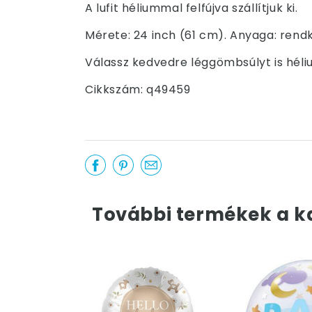
A lufit héliummal felfújva szállítjuk ki.
Mérete: 24 inch (61 cm). Anyaga: rend
Válassz kedvedre léggömbsúlyt is hél
Cikkszám: q49459
További termékek a k