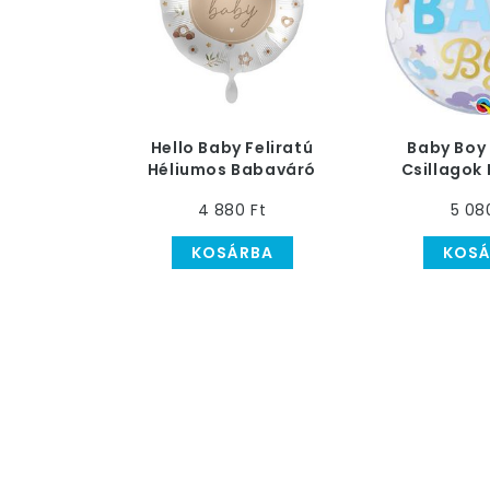
Hello Baby Feliratú
Baby Boy 
Héliumos Babaváró
Csillagok
Fólia Lufi, 43 cm
Buborék Lu
4 880 Ft
5 08
KOSÁRBA
KOSÁ