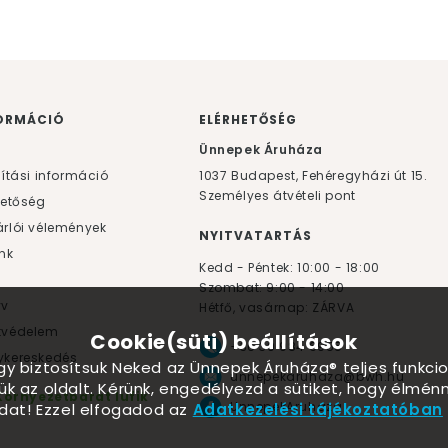
ORMÁCIÓ
ELÉRHETŐSÉG
F
Ünnepek Áruháza
lítási információ
1037
Budapest,
Fehéregyházi út 15.
Személyes átvételi pont
hetőség
rlói vélemények
NYITVATARTÁS
nk
Kedd - Péntek: 10:00 - 18:00
Szombat: 9:00 - 14:00
yv
Hétfő, vasárnap: ZÁRVA
tvédelem
Cookie(süti) beállítások
+36 30 984 6955
kereskedés
ogy biztosítsuk Neked az Ünnepek Áruháza® teljes funkcio
unnepekaruhaza@bwh.hu
ük az oldalt. Kérünk, engedélyezd a sütiket, hogy élmé
Környezetbarát lufik
UnnepekAruhaza
dat! Ezzel elfogadod az
Adatkezelési tájékoztatóban