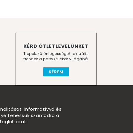
KÉRD ÖTLETLEVELÜNKET
Tippek, különlegességek, aktuális
trendek a partykellékek világából
KÉREM
nalitását, informatívvá és
nnyé tehessük számodra a
foglaltakat.