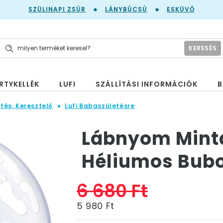
SZÜLINAPI ZSÚR
LÁNYBÚCSÚ
ESKÜVŐ
KERESÉS
RTYKELLÉK
LUFI
SZÁLLÍTÁSI INFORMÁCIÓK
B
tés, Keresztelő
Lufi Babaszületésre
Lábnyom Mint
Héliumos Bubor
6 680 Ft
5 980 Ft