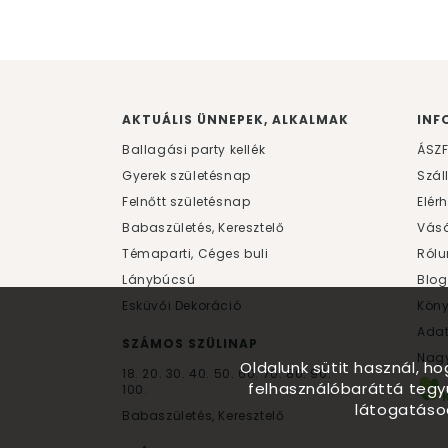
AKTUÁLIS ÜNNEPEK, ALKALMAK
INF
Ballagási party kellék
ÁSZ
Gyerek születésnap
Szál
Felnőtt születésnap
Elér
Babaszületés, Keresztelő
Vásá
Témaparti, Céges buli
Rólu
Lánybúcsú
Blog
Esküvői Dekoráció
Kön
Ada
SZÁMOS SZÜLINAP
Nagy
Oldalunk sütit használ, h
18.
20.
30.
40.
50.
60.
70.
80.
90.
felhasználóbaráttá tegy
100.
látogatáso
Babaszületés, Keresztelő