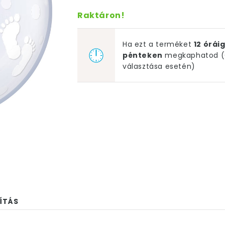
Raktáron!
Ha ezt a terméket
12 órá
pénteken
megkaphatod (G
választása esetén)
ÍTÁS