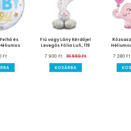
Felhő és
Fiú vagy Lány Kérdőjel
Rózsasz
 Héliumos
Levegős Fólia Lufi, 119
Héliumos
fi, 56 cm
cm
Babasz
0 Ft
7 900 Ft
10 690 Ft
7 280 Ft
RBA
KOSÁRBA
KO