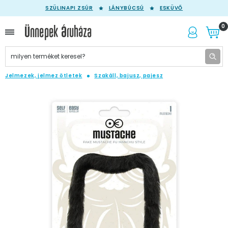
SZÜLINAPI ZSÚR
LÁNYBÚCSÚ
ESKÜVŐ
0
Jelmezek, jelmez ötletek
Szakáll, bajusz, pajesz