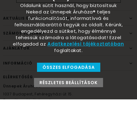
Oldalunk sütit használ, hogy biztosítsuk
Neked az Ünnepek Áruháza® teljes
funkcionalitását, informatívvá és
AKTUÁLIS ÜNNEPEK, ALKALMAK
felhasználóbaráttá tegyük az oldalt. Kérünk,
engedélyezd a sütiket, hogy élménnyé
SZÁMOS SZÜLINAP
tehessük számodra a látogatásodat! Ezzel
elfogadod az
Adatkezelési tájékoztatóban
AJÁNLATOK
foglaltakat.
INFORMÁCIÓ
ÖSSZES ELFOGADÁSA
ELÉRHETŐSÉG
RÉSZLETES BEÁLLÍTÁSOK
Ünnepek Áruháza
1037
Budapest,
Fehéregyházi út 15.
Személyes átvételi pont
NYITVATARTÁS
Kedd - Péntek: 10:00 - 18:00
Szombat: 9:00 - 14:00
Hétfő, vasárnap: ZÁRVA