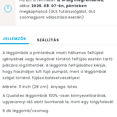
Ha ezt a terméket
12 óráig megrendeled
,
akkor
2026. 08. 07-én, pénteken
megkaphatod (GLS futárszolgálat, GLS
csomagpont választása esetén)
JELLEMZŐK
SZÁLLÍTÁS
A léggömbök a printelésük miatt héliumos felfújást
igényelnek vagy levegővel történő felfújás esetén tartó
pálcára rögzíthetőek. A léggömb felfújásához kérjük,
hogy használjon lufi fújó pumpát, mert a léggömbök
szájjal történő fújása balesetveszélyes!
Mérete: 11 inch (28 cm). Anyaga: latex.
A Qualatex léggömbök 100%-osan környezetbarátak,
ugyanannyi idő alatt bomlanak le, mint egy tölgyfalevél.
6 db léggömb/csomag.