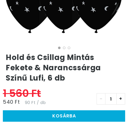
Hold és Csillag Mintás
Fekete & Narancssárga
Színű Lufi, 6 db
1 560 Ft
-
+
540 Ft
90 Ft / db
KOSÁRBA