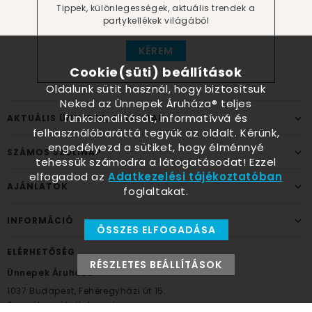
Tippek, különlegességek, aktuális trendek a
partykellékek világából
KÉREM
Cookie(süti) beállítások
Oldalunk sütit használ, hogy biztosítsuk
Neked az Ünnepek Áruháza® teljes
funkcionalitását, informatívvá és
AKTUÁLIS ÜNNEPEK, ALKALMAK
felhasználóbaráttá tegyük az oldalt. Kérünk,
engedélyezd a sütiket, hogy élménnyé
SZÁMOS SZÜLINAP
tehessük számodra a látogatásodat! Ezzel
elfogadod az
Adatkezelési tájékoztatóban
AJÁNLATOK
foglaltakat.
INFORMÁCIÓ
ÖSSZES ELFOGADÁSA
ELÉRHETŐSÉG
RÉSZLETES BEÁLLÍTÁSOK
Ünnepek Áruháza
1037
Budapest,
Fehéregyházi út 15.
Személyes átvételi pont