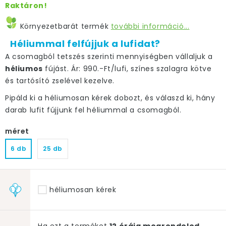
Raktáron!
Környezetbarát termék
további információ...
Héliummal felfújjuk a lufidat?
A csomagból tetszés szerinti mennyiségben vállaljuk a
héliumos
fújást. Ár: 990.-Ft/lufi, színes szalagra kötve
és tartósító zselével kezelve.
Pipáld ki a héliumosan kérek dobozt, és válaszd ki, hány
darab lufit fújjunk fel héliummal a csomagból.
méret
6 db
25 db
héliumosan kérek