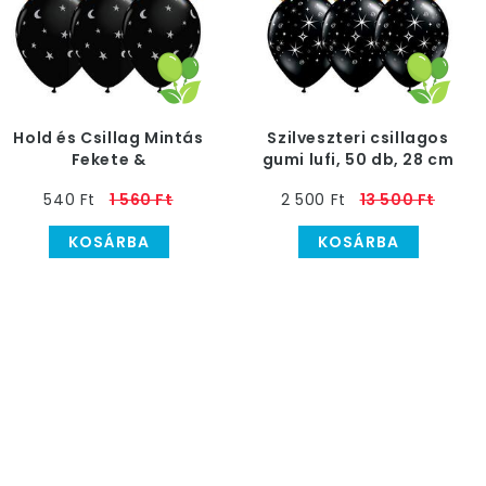
Hold és Csillag Mintás
Szilveszteri csillagos
Fekete &
gumi lufi, 50 db, 28 cm
Narancssárga Színű
540 Ft
1 560 Ft
2 500 Ft
13 500 Ft
Lufi, 6 db
KOSÁRBA
KOSÁRBA