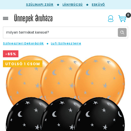
SZÜLINAPI ZSÚR
LÁNYBÚCSÚ
ESKÜVŐ
0
Szilveszteri Dekorációk
Lufi Szilveszterre
-65%
UTOLSÓ 1 CSOM