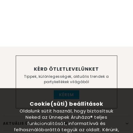
KÉRD ÖTLETLEVELÜNKET
Tippek, különlegességek, aktuális trendek a
partykellékek világából
KÉREM
Cookie(süti) beállítások
Oldalunk sütit használ, hogy biztosítsuk
Neked az Ünnepek Áruháza® teljes
funkcionalitását, informatívvá és
AKTUÁLIS ÜNNEPEK, ALKALMAK
felhasználóbaráttá tegyük az oldalt. Kérünk,