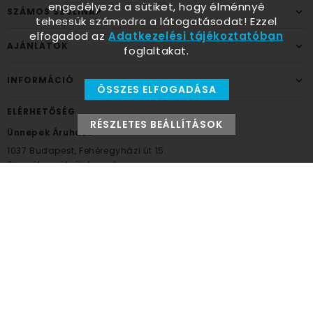
engedélyezd a sütiket, hogy élménnyé
SZÁMOS SZÜLINAP
tehessük számodra a látogatásodat! Ezzel
elfogadod az
Adatkezelési tájékoztatóban
AJÁNLATOK
foglaltakat.
INFORMÁCIÓ
ÖSSZES ELFOGADÁSA
ELÉRHETŐSÉG
RÉSZLETES BEÁLLÍTÁSOK
Ünnepek Áruháza
1037
Budapest,
Fehéregyházi út 15.
Személyes átvételi pont
NYITVATARTÁS
Kedd - Péntek: 10:00 - 18:00
Szombat: 9:00 - 14:00
Hétfő, vasárnap: ZÁRVA
+36 30 984 6955
unnepekaruhaza@bwh.hu
UnnepekAruhaza