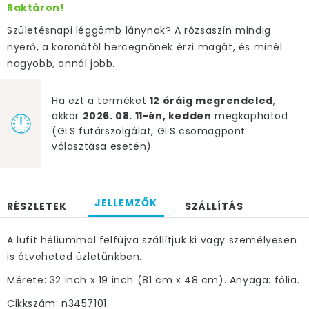
Raktáron!
Születésnapi léggömb lánynak? A rózsaszín mindig
nyerő, a koronától hercegnőnek érzi magát, és minél
nagyobb, annál jobb.
Ha ezt a terméket
12 óráig megrendeled
,
akkor
2026. 08. 11-én, kedden
megkaphatod
(GLS futárszolgálat, GLS csomagpont
választása esetén)
JELLEMZŐK
RÉSZLETEK
SZÁLLÍTÁS
A lufit héliummal felfújva szállítjuk ki vagy személyesen
is átveheted üzletünkben.
Mérete: 32 inch x 19 inch (81 cm x 48 cm). Anyaga: fólia.
Cikkszám: n3457101