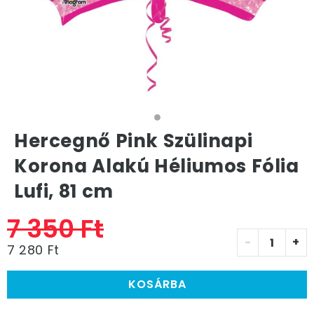
Hercegnő Pink Szülinapi
Korona Alakú Héliumos Fólia
Lufi, 81 cm
7 350 Ft
-
+
7 280 Ft
KOSÁRBA