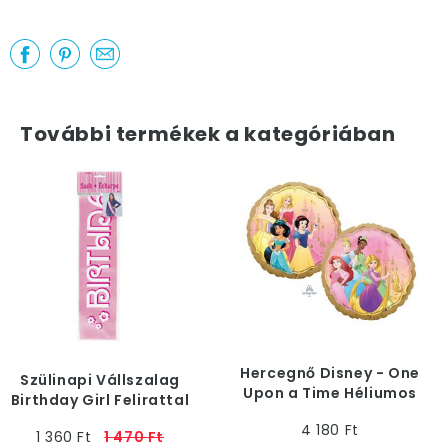
További termékek a kategóriában
Hercegnő Disney - One
Szülinapi Vállszalag
Upon a Time Héliumos
Birthday Girl Felirattal
Fólia Lufi, 43 cm
4 180 Ft
1 360 Ft
1 470 Ft