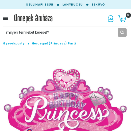
SZÜLINAPI ZSÚR
LÁNYBÚCSÚ
ESKÜVŐ
0
Gyerekparty
Hercegnő (Princess) Parti