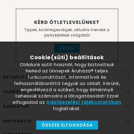
KÉRD ÖTLETLEVELÜNKET
Tippek, különlegességek, aktuális trendek a
partykellékek világából
KÉREM
Cookie(süti) beállítások
Oldalunk sütit használ, hogy biztosítsuk
Neked az Ünnepek Áruháza® teljes
funkcionalitását, informatívvá és
AKTUÁLIS ÜNNEPEK, ALKALMAK
felhasználóbaráttá tegyük az oldalt. Kérünk,
engedélyezd a sütiket, hogy élménnyé
SZÁMOS SZÜLINAP
tehessük számodra a látogatásodat! Ezzel
elfogadod az
Adatkezelési tájékoztatóban
AJÁNLATOK
foglaltakat.
INFORMÁCIÓ
ÖSSZES ELFOGADÁSA