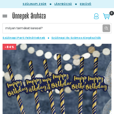
SZÜLINAPI ZSÚR
LÁNYBÚCSÚ
ESKÜVŐ
0
Szülinapi Parti Felnőtteknek
Szülinapi és Számos Kiegészítők
-84%