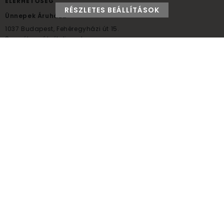
ELÉRHETŐSÉG
RÉSZLETES BEÁLLÍTÁSOK
Ünnepek Áruháza
1037
Budapest,
Fehéregyházi út 15.
Személyes átvételi pont
NYITVATARTÁS
Kedd - Péntek: 10:00 - 18:00
Szombat: 9:00 - 14:00
Hétfő, vasárnap: ZÁRVA
+36 30 984 6955
unnepekaruhaza@bwh.hu
UnnepekAruhaza
Ünnepek Áruháza © a partikellék specialista