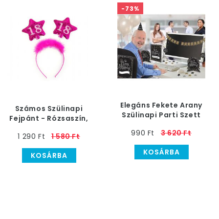
-73%
Elegáns Fekete Arany
Számos Szülinapi
Szülinapi Parti Szett
Fejpánt - Rózsaszín,
Irodába
18-as
990 Ft
3 620 Ft
1 290 Ft
1 580 Ft
KOSÁRBA
KOSÁRBA