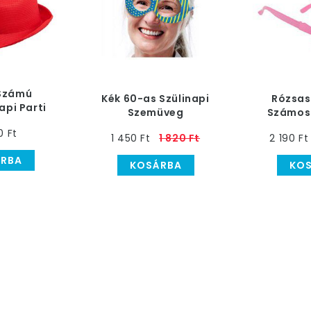
Számú
Kék 60-as Szülinapi
Rózsas
api Parti
Szemüveg
Számos 
ap
Sze
0 Ft
1 450 Ft
1 820 Ft
2 190 Ft
RBA
KOSÁRBA
KO