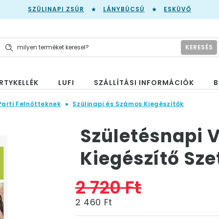
SZÜLINAPI ZSÚR
LÁNYBÚCSÚ
ESKÜVŐ
KERESÉS
RTYKELLÉK
LUFI
SZÁLLÍTÁSI INFORMÁCIÓK
B
Parti Felnőtteknek
Szülinapi és Számos Kiegészítők
Születésnapi 
Kiegészítő Sze
2 720 Ft
2 460 Ft