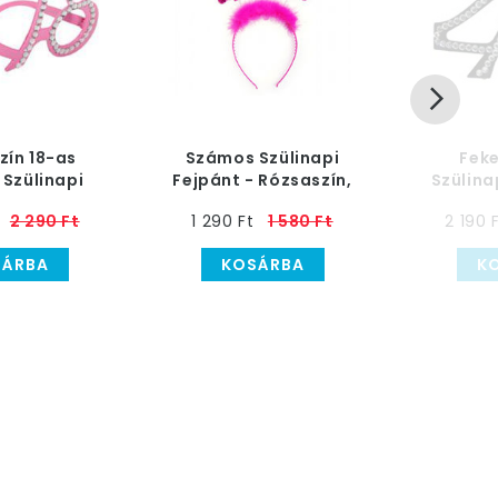
zín 18-as
Számos Szülinapi
Fek
Szülinapi
Fejpánt - Rózsaszín,
Szülin
müveg
18-as
2 290 Ft
1 290 Ft
1 580 Ft
2 190 
SÁRBA
KOSÁRBA
K