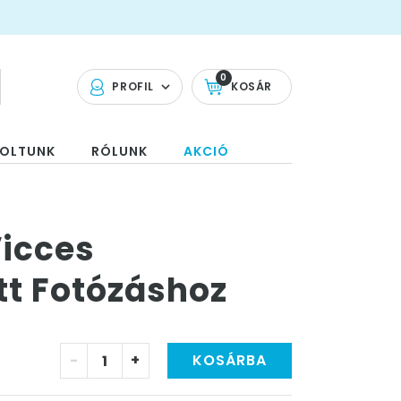
0
PROFIL
KOSÁR
OLTUNK
RÓLUNK
AKCIÓ
Vicces
tt Fotózáshoz
-
+
KOSÁRBA