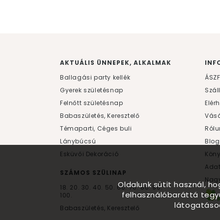
AKTUÁLIS ÜNNEPEK, ALKALMAK
INF
Ballagási party kellék
ÁSZ
Gyerek születésnap
Szál
Felnőtt születésnap
Elér
Babaszületés, Keresztelő
Vásá
Témaparti, Céges buli
Rólu
Lánybúcsú
Blog
Esküvői Dekoráció
Kön
Ada
SZÁMOS SZÜLINAP
Nagy
Oldalunk sütit használ, h
18.
20.
30.
40.
50.
60.
70.
80.
90.
felhasználóbaráttá tegy
100.
látogatáso
Babaszületés, Keresztelő