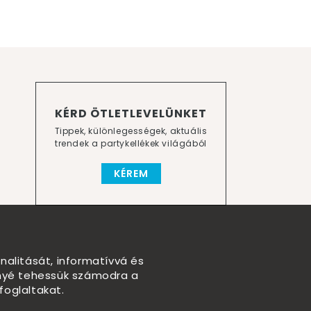
KÉRD ÖTLETLEVELÜNKET
Tippek, különlegességek, aktuális
trendek a partykellékek világából
KÉREM
nalitását, informatívvá és
nnyé tehessük számodra a
foglaltakat.