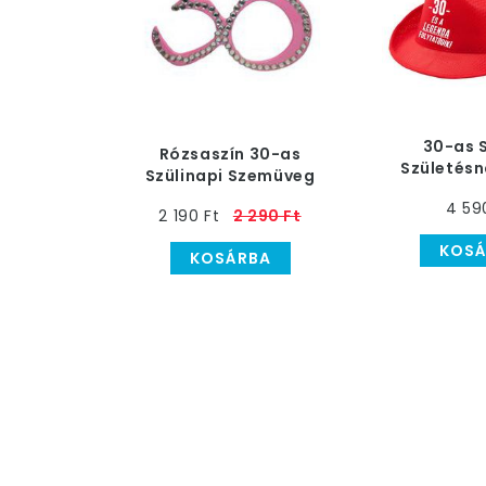
30-as 
Rózsaszín 30-as
Születésn
Szülinapi Szemüveg
Kal
4 59
2 190 Ft
2 290 Ft
KOSÁ
KOSÁRBA