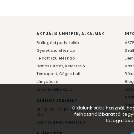
AKTUÁLIS ÜNNEPEK, ALKALMAK
INF
Ballagási party kellék
ÁSZ
Gyerek születésnap
Szál
Felnőtt születésnap
Elér
Babaszületés, Keresztelő
Vásá
Témaparti, Céges buli
Rólu
Lánybúcsú
Blog
Esküvői Dekoráció
Kön
Ada
SZÁMOS SZÜLINAP
Nagy
Oldalunk sütit használ, h
18.
20.
30.
40.
50.
60.
70.
80.
90.
felhasználóbaráttá tegy
100.
látogatáso
Babaszületés, Keresztelő
AJÁNLATOK