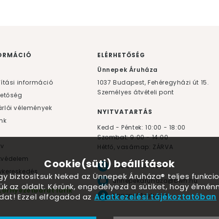
ORMÁCIÓ
ELÉRHETŐSÉG
F
Ünnepek Áruháza
lítási információ
1037
Budapest,
Fehéregyházi út 15.
Személyes átvételi pont
hetőség
rlói vélemények
NYITVATARTÁS
nk
Kedd - Péntek: 10:00 - 18:00
Szombat: 9:00 - 14:00
yv
Hétfő, vasárnap: ZÁRVA
tvédelem
Cookie(süti) beállítások
+36 30 984 6955
kereskedés
ogy biztosítsuk Neked az Ünnepek Áruháza® teljes funkcio
unnepekaruhaza@bwh.hu
ük az oldalt. Kérünk, engedélyezd a sütiket, hogy élmé
Környezetbarát lufik
UnnepekAruhaza
dat! Ezzel elfogadod az
Adatkezelési tájékoztatóban