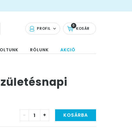
0
PROFIL
KOSÁR
OLTUNK
RÓLUNK
AKCIÓ
zületésnapi
-
+
KOSÁRBA