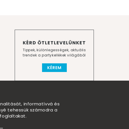
KÉRD ÖTLETLEVELÜNKET
Tippek, különlegességek, aktuális
trendek a partykellékek világából
KÉREM
nalitását, informatívvá és
nnyé tehessük számodra a
foglaltakat.