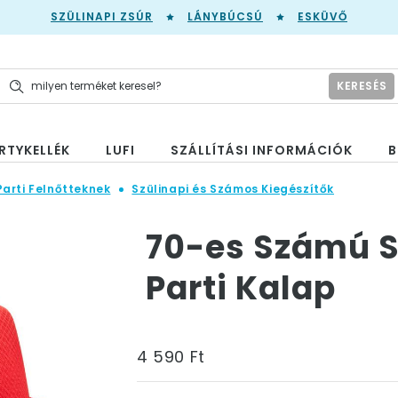
SZÜLINAPI ZSÚR
LÁNYBÚCSÚ
ESKÜVŐ
KERESÉS
RTYKELLÉK
LUFI
SZÁLLÍTÁSI INFORMÁCIÓK
B
Parti Felnőtteknek
Szülinapi és Számos Kiegészítők
70-es Számú S
Parti Kalap
4 590 Ft