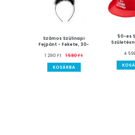
50-es 
Számos Szülinapi
Születésn
Fejpánt - Fekete, 30-
Kal
as
4 59
1 290 Ft
1 580 Ft
KOSÁ
KOSÁRBA