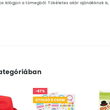
os kilógjon a tömegből. Tökéletes akár ajándéknak is,
ategóriában
-67%
UTOLSÓ 5 CSOM