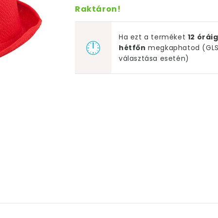
Raktáron!
Ha ezt a terméket
12 órá
hétfőn
megkaphatod (GLS 
választása esetén)