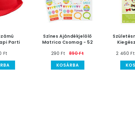
Számú
Színes Ajándékjelölő
Születés
api Parti
Matrica Csomag - 52
Kiegész
ap
db-os
Fotó
0 Ft
290 Ft
890 Ft
2 460 Ft
RBA
KOSÁRBA
KO