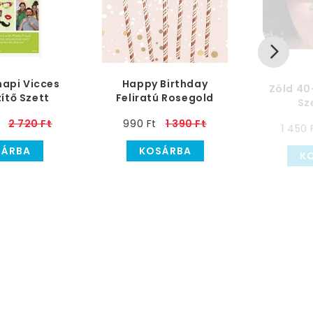
napi Vicces
Happy Birthday
Zöld 40
ítő Szett
Feliratú Rosegold
Sz
záshoz
Papír Szívószál
2 720 Ft
990 Ft
1 390 Ft
1 450 
SÁRBA
KOSÁRBA
K