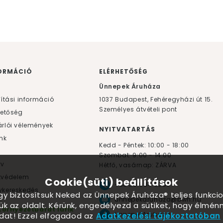
ORMÁCIÓ
ELÉRHETŐSÉG
F
Ünnepek Áruháza
lítási információ
1037
Budapest,
Fehéregyházi út 15.
Személyes átvételi pont
hetőség
rlói vélemények
NYITVATARTÁS
nk
Kedd - Péntek: 10:00 - 18:00
Szombat: 9:00 - 14:00
yv
Hétfő, vasárnap: ZÁRVA
tvédelem
Cookie(süti) beállítások
+36 30 984 6955
kereskedés
ogy biztosítsuk Neked az Ünnepek Áruháza® teljes funkcio
unnepekaruhaza@bwh.hu
ük az oldalt. Kérünk, engedélyezd a sütiket, hogy élmé
Környezetbarát lufik
UnnepekAruhaza
dat! Ezzel elfogadod az
Adatkezelési tájékoztatóban