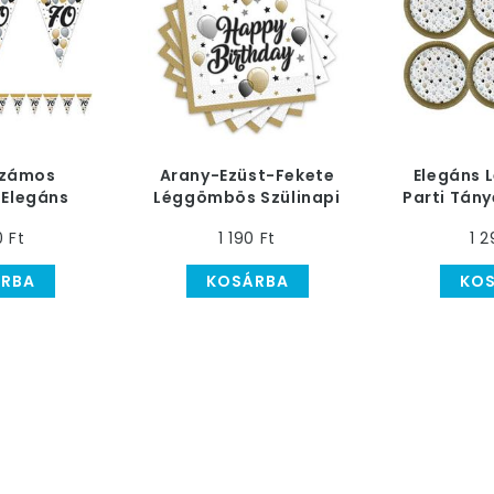
Számos
Arany-Ezüst-Fekete
Elegáns
 Elegáns
Léggömbös Szülinapi
Parti Tány
s Parti
Szalvéta, 33 cm x 33
0 Ft
1 190 Ft
1 2
ér - 5 m
cm, 20 db
RBA
KOSÁRBA
KO