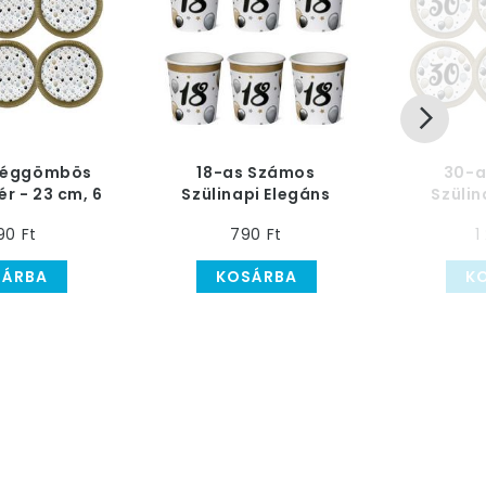
 Léggömbös
18-as Számos
30-a
ér - 23 cm, 6
Szülinapi Elegáns
Szülin
db
Léggömbös Parti
Léggö
90 Ft
790 Ft
1
Papír Pohár, 6 db
Tányér 
SÁRBA
KOSÁRBA
K