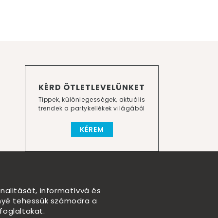
KÉRD ÖTLETLEVELÜNKET
Tippek, különlegességek, aktuális
trendek a partykellékek világából
KÉREM
nalitását, informatívvá és
nnyé tehessük számodra a
foglaltakat.