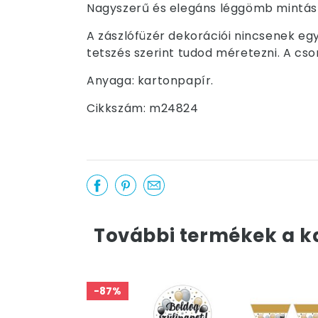
Nagyszerű és elegáns léggömb mintás z
A zászlófüzér dekorációi nincsenek eg
tetszés szerint tudod méretezni. A cso
Anyaga: kartonpapír.
Cikkszám: m24824
További termékek a k
-87%