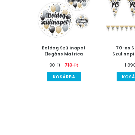
Boldog Szülinapot
70-es 
Elegáns Matrica
Szülinapi
Csomag
Léggömbö
90 Ft
710 Ft
1 89
Zászlófüz
KOSÁRBA
KOSÁ