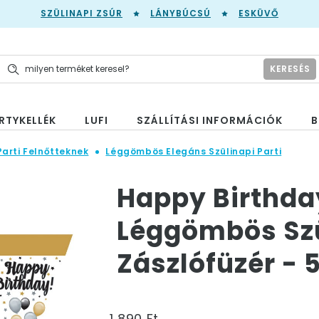
SZÜLINAPI ZSÚR
LÁNYBÚCSÚ
ESKÜVŐ
KERESÉS
RTYKELLÉK
LUFI
SZÁLLÍTÁSI INFORMÁCIÓK
B
Parti Felnőtteknek
Léggömbös Elegáns Szülinapi Parti
Happy Birthda
Léggömbös Szü
Zászlófüzér - 
1 890 Ft