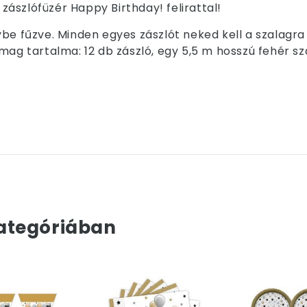
ászlófüzér Happy Birthday! felirattal!
ybe fűzve. Minden egyes zászlót neked kell a szalagr
mag tartalma: 12 db zászló, egy 5,5 m hosszú fehér sz
ategóriában