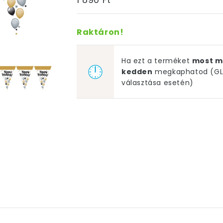
Raktáron!
Ha ezt a terméket
most m
kedden
megkaphatod (GLS
választása esetén)