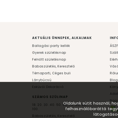
AKTUÁLIS ÜNNEPEK, ALKALMAK
INF
Ballagási party kellék
ÁSZ
Gyerek születésnap
Szál
Felnőtt születésnap
Elér
Babaszületés, Keresztelő
Vásá
Témaparti, Céges buli
Rólu
Lánybúcsú
Blog
Esküvői Dekoráció
Kön
Ada
SZÁMOS SZÜLINAP
Nagy
Oldalunk sütit használ, h
18.
20.
30.
40.
50.
60.
70.
80.
90.
felhasználóbaráttá tegy
100.
látogatáso
Babaszületés, Keresztelő