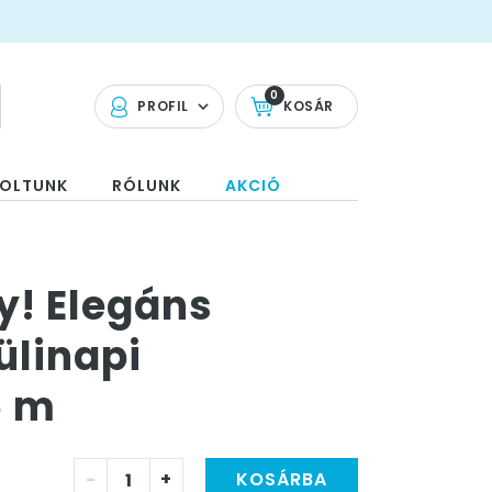
0
PROFIL
KOSÁR
OLTUNK
RÓLUNK
AKCIÓ
y! Elegáns
linapi
5 m
-
+
KOSÁRBA