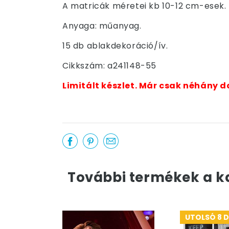
A matricák méretei kb 10-12 cm-esek.
Anyaga: műanyag.
15 db ablakdekoráció/ív.
Cikkszám: a241148-55
Limitált készlet. Már csak néhány d
További termékek a k
UTOLSÓ 8 