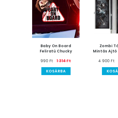
Baby On Board
Zombi T
Feliratú Chucky
Mintás Ajtó
Mintás Autó Matrica
990 Ft
1 314 Ft
4 900 Ft
KOSÁRBA
KOSÁ