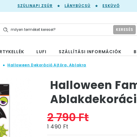
SZÜLINAPI ZSÚR
LÁNYBÚCSÚ
ESKÜVŐ
KERESÉS
RTYKELLÉK
LUFI
SZÁLLÍTÁSI INFORMÁCIÓK
B
n
Halloween Dekoráció Ajtóra, Ablakra
Halloween Fam
Ablakdekorác
2 790 Ft
1 490 Ft