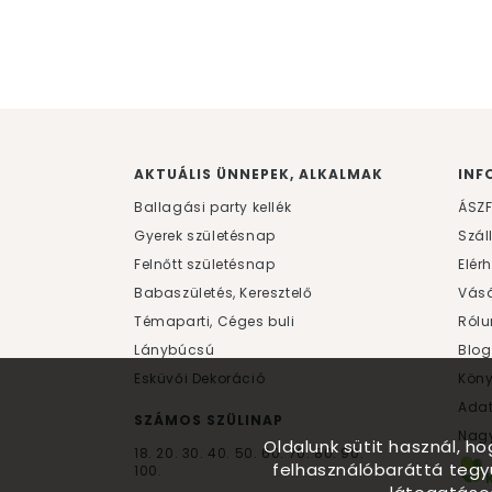
AKTUÁLIS ÜNNEPEK, ALKALMAK
INF
Ballagási party kellék
ÁSZ
Gyerek születésnap
Szál
Felnőtt születésnap
Elér
Babaszületés, Keresztelő
Vásá
Témaparti, Céges buli
Rólu
Lánybúcsú
Blog
Esküvői Dekoráció
Kön
Ada
SZÁMOS SZÜLINAP
Nagy
Oldalunk sütit használ, h
18.
20.
30.
40.
50.
60.
70.
80.
90.
felhasználóbaráttá tegy
100.