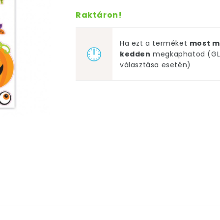
Raktáron!
Ha ezt a terméket
most m
kedden
megkaphatod (GLS
választása esetén)