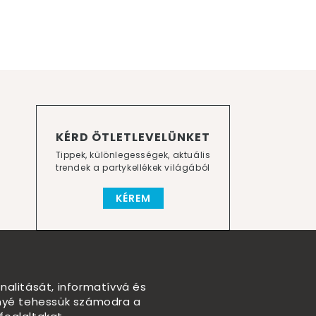
KÉRD ÖTLETLEVELÜNKET
Tippek, különlegességek, aktuális
trendek a partykellékek világából
KÉREM
nalitását, informatívvá és
nnyé tehessük számodra a