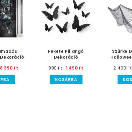
ámadás
Fekete Pillangó
Szürke 
 Dekoráció
Dekoráció
Halloween
76 cm 
8 390 Ft
990 Ft
1 490 Ft
2 490 Ft
RBA
KOSÁRBA
KO