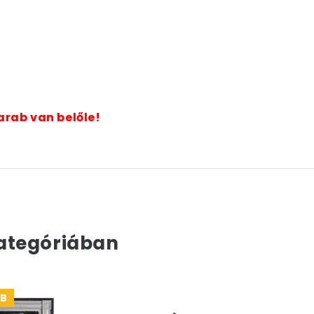
arab van belőle!
ategóriában
DB