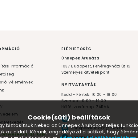
ORMÁCIÓ
ELÉRHETŐSÉG
F
Ünnepek Áruháza
lítási információ
1037
Budapest,
Fehéregyházi út 15.
Személyes átvételi pont
hetőség
rlói vélemények
NYITVATARTÁS
nk
Kedd - Péntek: 10:00 - 18:00
Szombat: 9:00 - 14:00
yv
Hétfő, vasárnap: ZÁRVA
tvédelem
Cookie(süti) beállítások
+36 30 984 6955
kereskedés
ogy biztosítsuk Neked az Ünnepek Áruháza® teljes funkcio
unnepekaruhaza@bwh.hu
ük az oldalt. Kérünk, engedélyezd a sütiket, hogy élmé
Környezetbarát lufik
UnnepekAruhaza