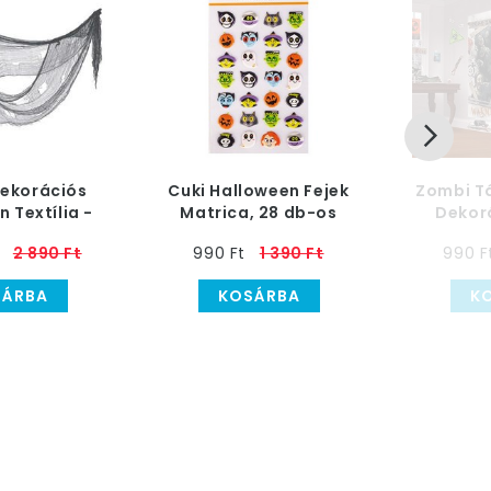
Dekorációs
Cuki Halloween Fejek
Zombi T
 Textília -
Matrica, 28 db-os
Dekor
x 228 cm
Hallowe
2 890 Ft
990 Ft
1 390 Ft
990 F
SÁRBA
KOSÁRBA
K