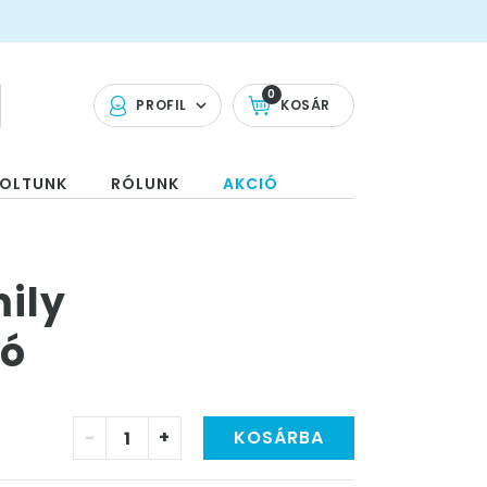
0
PROFIL
KOSÁR
OLTUNK
RÓLUNK
AKCIÓ
ily
ió
-
+
KOSÁRBA