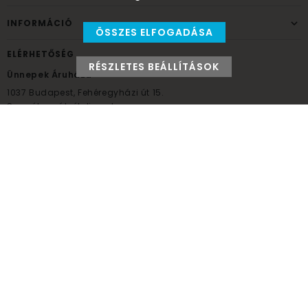
INFORMÁCIÓ
ÖSSZES ELFOGADÁSA
ELÉRHETŐSÉG
RÉSZLETES BEÁLLÍTÁSOK
Ünnepek Áruháza
1037
Budapest,
Fehéregyházi út 15.
Személyes átvételi pont
NYITVATARTÁS
Kedd - Péntek: 10:00 - 18:00
Szombat: 9:00 - 14:00
Hétfő, vasárnap: ZÁRVA
+36 30 984 6955
unnepekaruhaza@bwh.hu
UnnepekAruhaza
Ünnepek Áruháza © a partikellék specialista