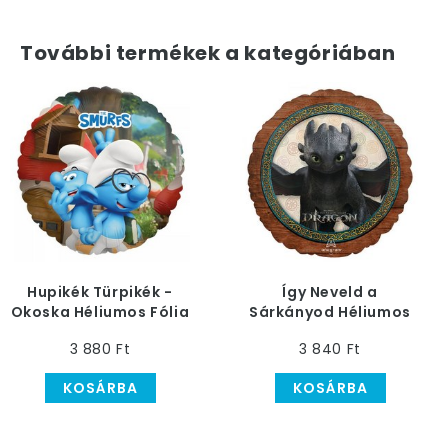
További termékek a kategóriában
Hupikék Türpikék -
Így Neveld a
Okoska Héliumos Fólia
Sárkányod Héliumos
Lufi, 46 cm
Fólia Lufi, 46 cm
3 880 Ft
3 840 Ft
KOSÁRBA
KOSÁRBA