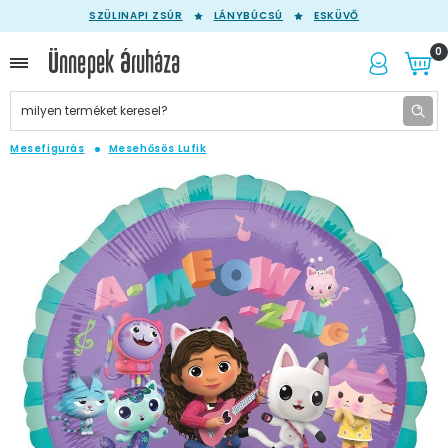
SZÜLINAPI ZSÚR
LÁNYBÚCSÚ
ESKÜVŐ
0
Mesefigurás
Mesehősös Lufik