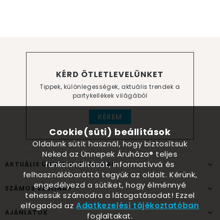
KÉRD ÖTLETLEVELÜNKET
Tippek, különlegességek, aktuális trendek a
partykellékek világából
KÉREM
Cookie(süti) beállítások
Oldalunk sütit használ, hogy biztosítsuk
Neked az Ünnepek Áruháza® teljes
funkcionalitását, informatívvá és
AKTUÁLIS ÜNNEPEK, ALKALMAK
felhasználóbaráttá tegyük az oldalt. Kérünk,
engedélyezd a sütiket, hogy élménnyé
SZÁMOS SZÜLINAP
tehessük számodra a látogatásodat! Ezzel
elfogadod az
Adatkezelési tájékoztatóban
AJÁNLATOK
foglaltakat.