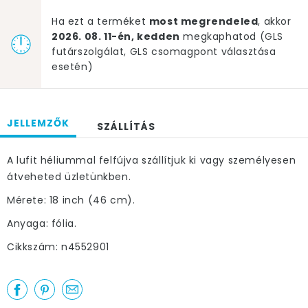
Ha ezt a terméket
most megrendeled
, akkor
2026. 08. 11-én, kedden
megkaphatod (GLS
futárszolgálat, GLS csomagpont választása
esetén)
JELLEMZŐK
SZÁLLÍTÁS
A lufit héliummal felfújva szállítjuk ki vagy személyesen
átveheted üzletünkben.
Mérete: 18 inch (46 cm).
Anyaga: fólia.
Cikkszám: n4552901