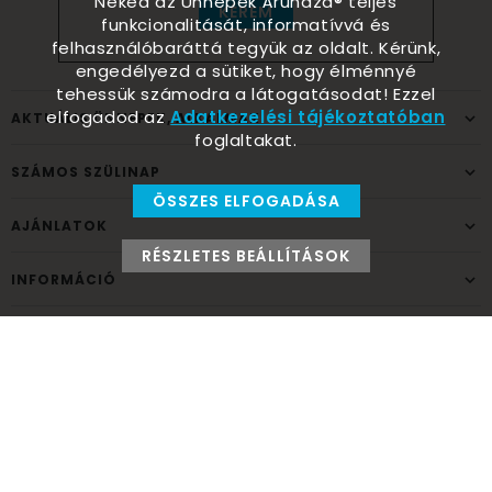
Neked az Ünnepek Áruháza® teljes
KÉREM
funkcionalitását, informatívvá és
felhasználóbaráttá tegyük az oldalt. Kérünk,
engedélyezd a sütiket, hogy élménnyé
tehessük számodra a látogatásodat! Ezzel
elfogadod az
Adatkezelési tájékoztatóban
AKTUÁLIS ÜNNEPEK, ALKALMAK
foglaltakat.
SZÁMOS SZÜLINAP
ÖSSZES ELFOGADÁSA
AJÁNLATOK
RÉSZLETES BEÁLLÍTÁSOK
INFORMÁCIÓ
ELÉRHETŐSÉG
Ünnepek Áruháza
1037
Budapest,
Fehéregyházi út 15.
Személyes átvételi pont
NYITVATARTÁS
Kedd - Péntek: 10:00 - 18:00