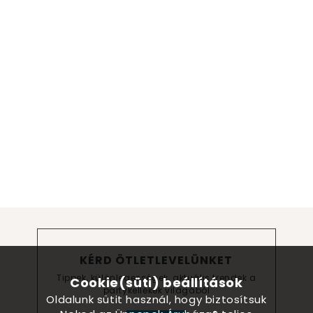
KÉRD ÖTLETLEVELÜNKET
Tippek, különlegességek, aktuális trendek a
Cookie(süti) beállítások
partykellékek világából
Oldalunk sütit használ, hogy biztosítsuk