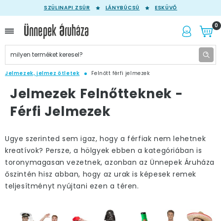
SZÜLINAPI ZSÚR
LÁNYBÚCSÚ
ESKÜVŐ
0
Jelmezek, jelmez ötletek
Felnőtt férfi jelmezek
Jelmezek Felnőtteknek -
Férfi Jelmezek
Ugye szerinted sem igaz, hogy a férfiak nem lehetnek
kreatívok? Persze, a hölgyek ebben a kategóriában is
toronymagasan vezetnek, azonban az Ünnepek Áruháza
őszintén hisz abban, hogy az urak is képesek remek
teljesítményt nyújtani ezen a téren.