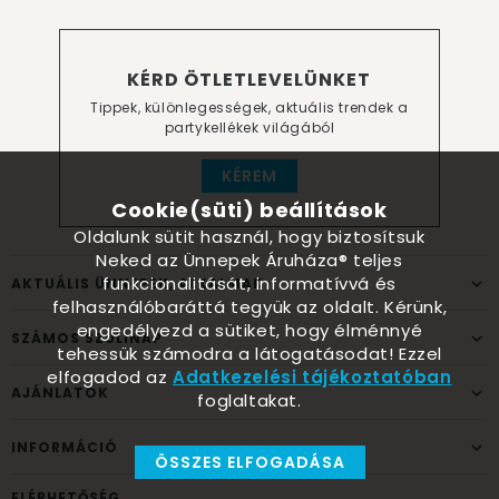
KÉRD ÖTLETLEVELÜNKET
Tippek, különlegességek, aktuális trendek a
partykellékek világából
KÉREM
Cookie(süti) beállítások
Oldalunk sütit használ, hogy biztosítsuk
Neked az Ünnepek Áruháza® teljes
funkcionalitását, informatívvá és
AKTUÁLIS ÜNNEPEK, ALKALMAK
felhasználóbaráttá tegyük az oldalt. Kérünk,
engedélyezd a sütiket, hogy élménnyé
SZÁMOS SZÜLINAP
tehessük számodra a látogatásodat! Ezzel
elfogadod az
Adatkezelési tájékoztatóban
AJÁNLATOK
foglaltakat.
INFORMÁCIÓ
ÖSSZES ELFOGADÁSA
ELÉRHETŐSÉG