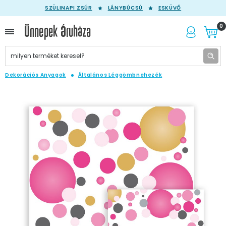
SZÜLINAPI ZSÚR
LÁNYBÚCSÚ
ESKÜVŐ
0
Dekorációs Anyagok
Általános Léggömbnehezék