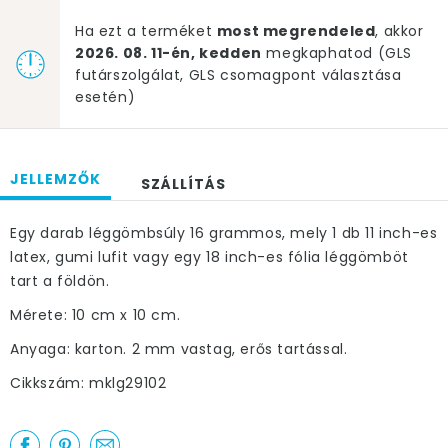
Ha ezt a terméket
most megrendeled
, akkor
2026. 08. 11-én, kedden
megkaphatod (GLS
futárszolgálat, GLS csomagpont választása
esetén)
JELLEMZŐK
SZÁLLÍTÁS
Egy darab léggömbsúly 16 grammos, mely 1 db 11 inch-es
latex, gumi lufit vagy egy 18 inch-es fólia léggömböt
tart a földön.
Mérete: 10 cm x 10 cm.
Anyaga: karton. 2 mm vastag, erős tartással.
Cikkszám: mklg29102