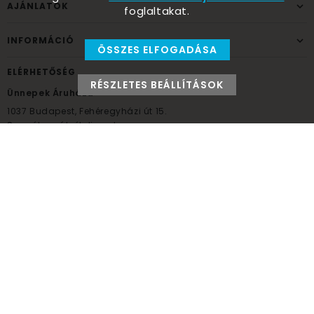
AJÁNLATOK
foglaltakat.
INFORMÁCIÓ
ÖSSZES ELFOGADÁSA
ELÉRHETŐSÉG
RÉSZLETES BEÁLLÍTÁSOK
Ünnepek Áruháza
1037
Budapest,
Fehéregyházi út 15.
Személyes átvételi pont
NYITVATARTÁS
Kedd - Péntek: 10:00 - 18:00
Szombat: 9:00 - 14:00
Hétfő, vasárnap: ZÁRVA
+36 30 984 6955
unnepekaruhaza@bwh.hu
UnnepekAruhaza