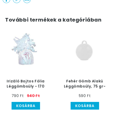
További termékek a kategóriában
Irizáló Bojtos Fólia
Fehér Gömb Alakú
Léggömbsúly - 170
Léggömbsúly, 75 gr-
gramm
os
790 Ft
940 Ft
590 Ft
KOSÁRBA
KOSÁRBA