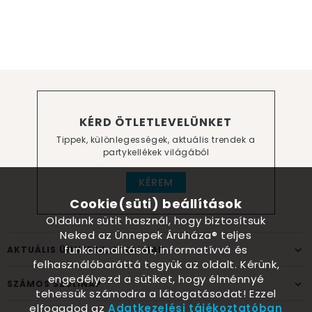
KÉRD ÖTLETLEVELÜNKET
Tippek, különlegességek, aktuális trendek a
partykellékek világából
KÉREM
Cookie(süti) beállítások
Oldalunk sütit használ, hogy biztosítsuk
Neked az Ünnepek Áruháza® teljes
funkcionalitását, informatívvá és
AKTUÁLIS ÜNNEPEK, ALKALMAK
felhasználóbaráttá tegyük az oldalt. Kérünk,
engedélyezd a sütiket, hogy élménnyé
SZÁMOS SZÜLINAP
tehessük számodra a látogatásodat! Ezzel
elfogadod az
Adatkezelési tájékoztatóban