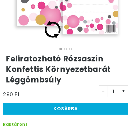
Feliratozható Rózsaszín
Konfettis Környezetbarát
Léggömbsúly
-
+
290 Ft
KOSÁRBA
Raktáron!